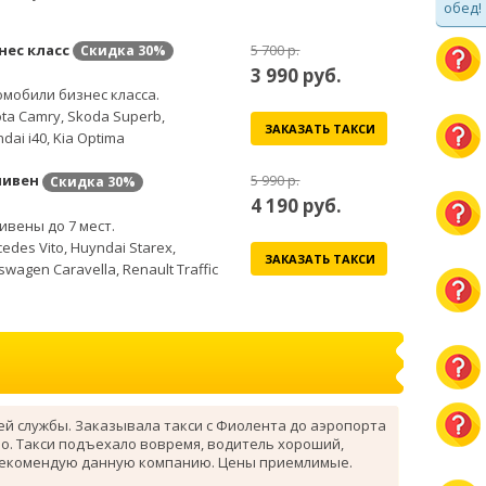
обед!
нес класс
5 700 р.
Скидка
30%
3 990
руб.
мобили бизнес класса.
ta Camry, Skoda Superb,
ЗАКАЗАТЬ ТАКСИ
dai i40, Kia Optima
ивен
5 990 р.
Скидка
30%
4 190
руб.
вены до 7 мест.
edes Vito, Huyndai Starex,
ЗАКАЗАТЬ ТАКСИ
swagen Caravella, Renault Traffic
ей службы. Заказывала такси с Фиолента до аэропорта
о. Такси подъехало вовремя, водитель хороший,
рекомендую данную компанию. Цены приемлимые.