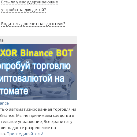
Есть ли у вас удерживающие
устройства для детей?
Водитель довезет нас до отеля?
ма
nance
тью автоматизированная торговля на
Binance. Мы не принимаем средства в
тельное управление, Все хранится у
ы лишь даете разрешение на
лю.
Присоединяйтесь!