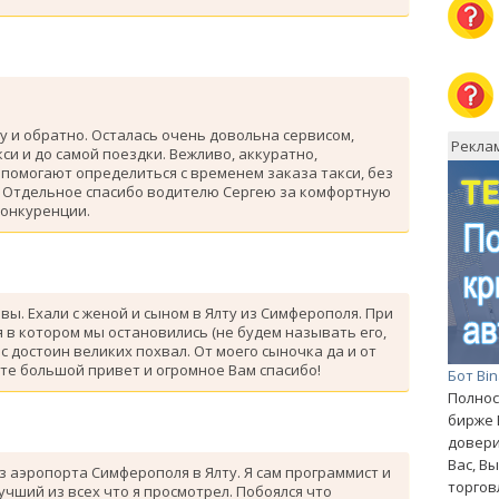
у и обратно. Осталась очень довольна сервисом,
Рекла
си и до самой поездки. Вежливо, аккуратно,
помогают определиться с временем заказа такси, без
. Отдельное спасибо водителю Сергею за комфортную
конкуренции.
ывы. Ехали с женой и сыном в Ялту из Симферополя. При
 в котором мы остановились (не будем называть его,
с достоин великих похвал. От моего сыночка да и от
те большой привет и огромное Вам спасибо!
Бот Bi
Полнос
бирже 
довери
Вас, В
з аэропорта Симферополя в Ялту. Я сам программист и
торгов
лучший из всех что я просмотрел. Побоялся что