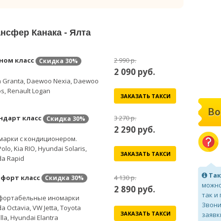
ансфер Канака - Ялта
ном класс
2 990 р.
Скидка
30%
2 090
руб.
 Granta, Daewoo Nexia, Daewoo
s, Renault Logan
ЗАКАЗАТЬ ТАКСИ
Во
ндарт класс
3 270 р.
Скидка
30%
2 290
руб.
марки с кондиционером.
olo, Kia RIO, Hyundai Solaris,
ЗАКАЗАТЬ ТАКСИ
a Rapid
Так
форт класс
4 130 р.
Скидка
30%
можно
2 890
руб.
так и
фортабельные иномарки
Звони
a Octavia, VW Jetta, Toyota
ЗАКАЗАТЬ ТАКСИ
заявк
lla, Hyundai Elantra