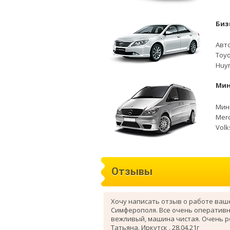
Биз
Авто
Toyo
Huyn
Мин
Мини
Merc
Volk
Отзывы
Хочу написать отзыв о работе ваш
Симферополя. Все очень оперативн
вежливый, машина чистая. Очень 
Татьяна. Иркутск . 28.04.21г