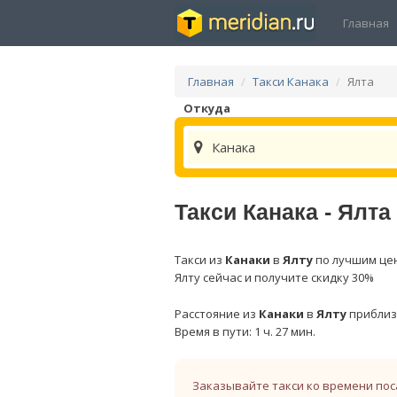
Главная
Главная
Такси Канака
Ялта
Откуда
Канака
Такси Канака - Ялта
Такси из
Канаки
в
Ялту
по лучшим цен
Ялту сейчас и получите скидку 30%
Расстояние из
Канаки
в
Ялту
приблиз
Время в пути: 1 ч. 27 мин.
Заказывайте такси ко времени пос