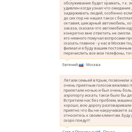
обслуживание будет храмать, т.к. 
удивлен когда узнал что ожидание
задерживать людей, особенно если 
до сих пор не нашел такси с беспл
октавия, шикарный автомобиль, хо
заказа, сказала что автомобили ид
конкретно мне ответить не смогли.
его немного помучал вопросами про
сказать главное - у нас в Москве п
филиал и я буду вашим постоянным 
перечислить все мои телефоны, точ
Евгений
- Москва
Летали семьей в Крым, позвонили з
очень приятным голосом вежливо п
прилетали ночью и был очень больш
аэропорту искать такси было бы дл
Вcтретили нас без проблем, машина
хорошо, всю дорогу разговаривали
приятно что Вы не накручиваете з
относитесь к своим клиентам. Буду
скоро поедут!
Семья Прониных
- Пенза