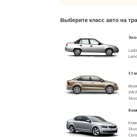
Выберите класс авто на тр
Эко
Lada
Lano
Ста
Ино
VW P
Skod
Ком
Ком
Skod
Coro