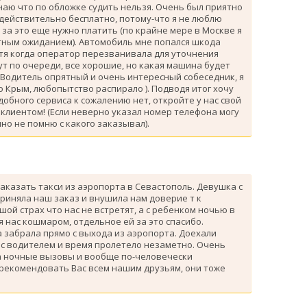
знаю что по обложке судить нельзя. Очень был приятно
 действительно бесплатно, потому-что я не люблю
за это еще нужно платить (по крайне мере в Москве я
атным ожиданием). Автомобиль мне попался шкода
тя когда оператор перезванивала для уточнения
ут по очереди, все хорошие, но какая машина будет
 Водитель опрятный и очень интересный собеседник, я
 Крым, любопытство распирало ). Подводя итог хочу
одобного сервиса к сожалению нет, откройте у нас свой
клиентом! (Если неверно указал номер телефона могу
но не помню с какого заказывал).
аказать такси из аэропорта в Севастополь. Девушка с
риняла наш заказ и внушила нам доверие т к
ой страх что нас не встретят, а с ребенком ночью в
я нас кошмаром, отдельное ей за это спасибо.
 забрала прямо с выхода из аэропорта. Доехали
 с водителем и время пролетело незаметно. Очень
а ночные вызовы и вообще по-человечески
 рекомендовать Вас всем нашим друзьям, они тоже