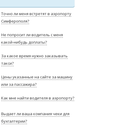
Точно ли меня встретят в аэропорту
Симферополя?
Не попросит ли водитель с меня
какой-нибудь доплаты?
За какое время нужно заказывать
такси?
Цены указанные на сайте за машину
или за пассажира?
Как мне найти водителя в аэропорту?
Выдает ли ваша компания чеки для
бухгалтерии?