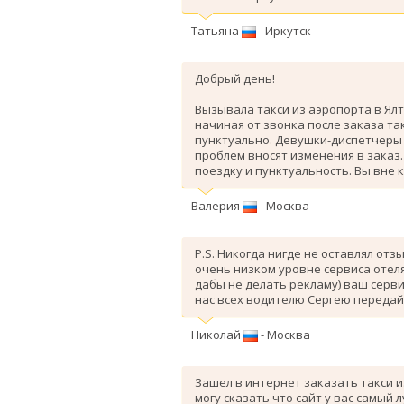
Татьяна
- Иркутск
Добрый день!
Вызывала такси из аэропорта в Ялт
начиная от звонка после заказа так
пунктуально. Девушки-диспетчеры 
проблем вносят изменения в заказ
поездку и пунктуальность. Вы вне 
Валерия
- Москва
P.S. Никогда нигде не оставлял отз
очень низком уровне сервиса отеля
дабы не делать рекламу) ваш серви
нас всех водителю Сергею передай
Николай
- Москва
Зашел в интернет заказать такси и
могу сказать что сайт у вас самый 