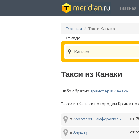
Главная
Главная
Такси Канака
Откуда
Канака
Такси из Канаки
Либо обратно
Трансфер в Канаку
Такси из Канаки по городам Крыма по
от
7
в
Аэропорт Симферополь
от
5
в
Алушту