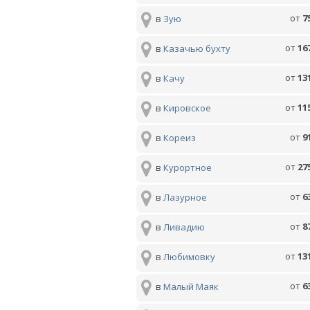
от
7
в
Зую
от
16
в
Казачью бухту
от
13
в
Качу
от
11
в
Кировское
от
9
в
Кореиз
от
27
в
Курортное
от
6
в
Лазурное
от
8
в
Ливадию
от
13
в
Любимовку
от
6
в
Малый Маяк