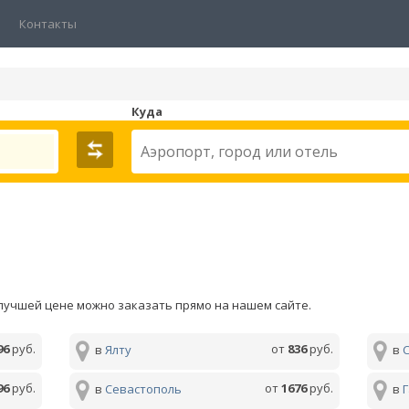
Контакты
Куда
 лучшей цене можно заказать прямо на нашем сайте.
96
руб.
от
836
руб.
в
Ялту
в
96
руб.
от
1676
руб.
в
Севастополь
в