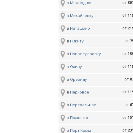
от
30
в
Межводное
от
11
в
Михайловку
от
21
в
Наташино
от
7
в
Никиту
от
13
в
Новофедоровку
от
11
в
Оливу
от
8
в
Ореанду
от
11
в
Парковое
от
6
в
Перевальное
от
15
в
Полюшко
от
23
в
Порт Крым