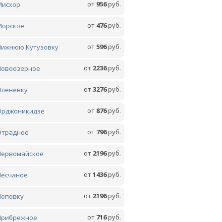
от
956
руб.
Мисхор
от
476
руб.
Морское
от
596
руб.
Нижнюю Кутузовку
от
2236
руб.
Новоозерное
от
3276
руб.
Оленевку
от
876
руб.
Орджоникидзе
от
796
руб.
Отрадное
от
2196
руб.
Первомайское
от
1436
руб.
Песчаное
от
2196
руб.
Поповку
от
716
руб.
Прибрежное