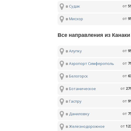
от
5
в
Судак
от
9
в
Мисхор
Все направления из Канаки
от
9
в
Алупку
от
7
в
Аэропорт Симферополь
от
6
в
Белогорск
от
27
в
Ботаническое
от
9
в
Гаспру
от
7
в
Даниловку
от
12
в
Железнодорожное