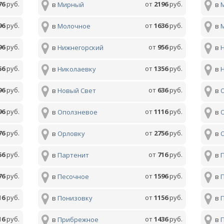
76
руб.
от
2196
руб.
в
Мирный
в
96
руб.
от
1636
руб.
в
Молочное
в
96
руб.
от
956
руб.
в
Нижнегорский
в
56
руб.
от
1356
руб.
в
Николаевку
в
96
руб.
от
636
руб.
в
Новый Свет
в
96
руб.
от
1116
руб.
в
Оползневое
в
76
руб.
от
2756
руб.
в
Орловку
в
56
руб.
от
716
руб.
в
Партенит
в
76
руб.
от
1596
руб.
в
Песочное
в
16
руб.
от
1156
руб.
в
Понизовку
в
16
руб.
от
1436
руб.
в
Прибрежное
в