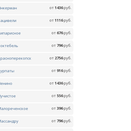
от
1436
руб.
Инкерман
от
1116
руб.
Кацивели
от
676
руб.
Кипарисное
от
796
руб.
Коктебель
от
2756
руб.
Красноперекопск
от
916
руб.
Курпаты
от
1436
руб.
Ленино
от
556
руб.
Лучистое
от
396
руб.
Малореченское
от
796
руб.
Массандру