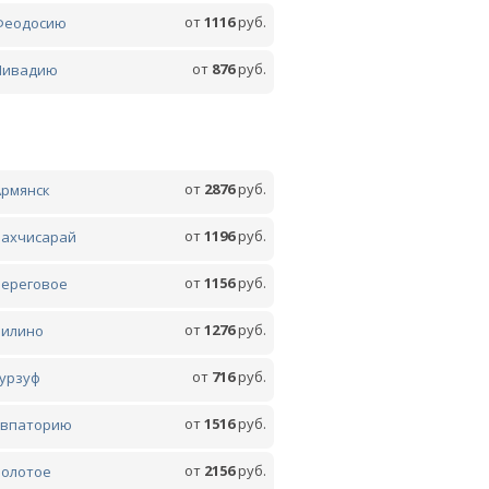
от
1116
руб.
Феодосию
от
876
руб.
Ливадию
от
2876
руб.
Армянск
от
1196
руб.
Бахчисарай
от
1156
руб.
Береговое
от
1276
руб.
Вилино
от
716
руб.
Гурзуф
от
1516
руб.
Евпаторию
от
2156
руб.
Золотое