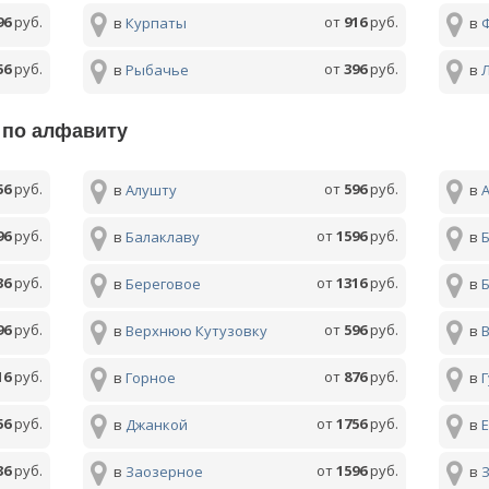
96
руб.
от
916
руб.
в
Курпаты
в
56
руб.
от
396
руб.
в
Рыбачье
в
 по алфавиту
56
руб.
от
596
руб.
в
Алушту
в
96
руб.
от
1596
руб.
в
Балаклаву
в
36
руб.
от
1316
руб.
в
Береговое
в
96
руб.
от
596
руб.
в
Верхнюю Кутузовку
в
16
руб.
от
876
руб.
в
Горное
в
56
руб.
от
1756
руб.
в
Джанкой
в
36
руб.
от
1596
руб.
в
Заозерное
в