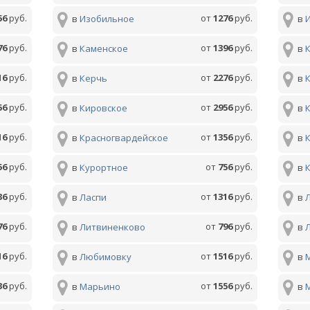
56
руб.
от
1276
руб.
в
Изобильное
в
76
руб.
от
1396
руб.
в
Каменское
в
16
руб.
от
2276
руб.
в
Керчь
в
56
руб.
от
2956
руб.
в
Кировское
в
16
руб.
от
1356
руб.
в
Красногвардейское
в
56
руб.
от
756
руб.
в
Курортное
в
36
руб.
от
1316
руб.
в
Ласпи
в
76
руб.
от
796
руб.
в
Литвиненково
в
16
руб.
от
1516
руб.
в
Любимовку
в
36
руб.
от
1556
руб.
в
Марьино
в