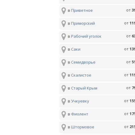
от
3
в
Приветное
от
11
в
Приморский
от
6
в
Рабочий уголок
от
13
в
Саки
от
5
в
Семидворье
от
11
в
Скалистое
от
7
в
Старый Крым
от
15
в
Учкуевку
от
17
в
Фиолент
от
21
в
Штормовое