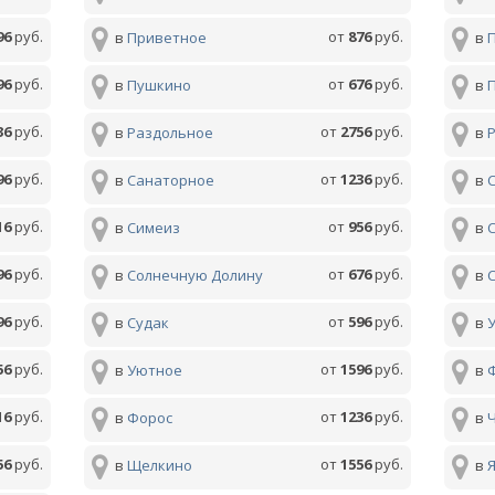
96
руб.
от
876
руб.
в
Приветное
в
96
руб.
от
676
руб.
в
Пушкино
в
36
руб.
от
2756
руб.
в
Раздольное
в
96
руб.
от
1236
руб.
в
Санаторное
в
16
руб.
от
956
руб.
в
Симеиз
в
96
руб.
от
676
руб.
в
Солнечную Долину
в
96
руб.
от
596
руб.
в
Судак
в
56
руб.
от
1596
руб.
в
Уютное
в
16
руб.
от
1236
руб.
в
Форос
в
56
руб.
от
1556
руб.
в
Щелкино
в