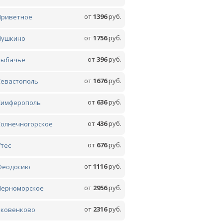
от
1396
руб.
Приветное
от
1756
руб.
Пушкино
от
396
руб.
Рыбачье
от
1676
руб.
Севастополь
от
636
руб.
Симферополь
от
436
руб.
Солнечногорское
от
676
руб.
Утес
от
1116
руб.
Феодосию
от
2956
руб.
Черноморское
от
2316
руб.
Яковенково