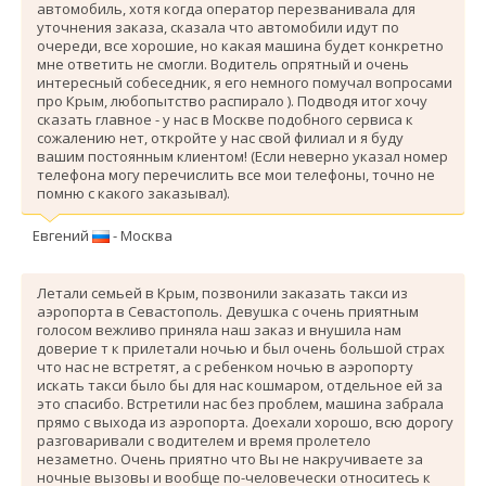
автомобиль, хотя когда оператор перезванивала для
уточнения заказа, сказала что автомобили идут по
очереди, все хорошие, но какая машина будет конкретно
мне ответить не смогли. Водитель опрятный и очень
интересный собеседник, я его немного помучал вопросами
про Крым, любопытство распирало ). Подводя итог хочу
сказать главное - у нас в Москве подобного сервиса к
сожалению нет, откройте у нас свой филиал и я буду
вашим постоянным клиентом! (Если неверно указал номер
телефона могу перечислить все мои телефоны, точно не
помню с какого заказывал).
Евгений
- Москва
Летали семьей в Крым, позвонили заказать такси из
аэропорта в Севастополь. Девушка с очень приятным
голосом вежливо приняла наш заказ и внушила нам
доверие т к прилетали ночью и был очень большой страх
что нас не встретят, а с ребенком ночью в аэропорту
искать такси было бы для нас кошмаром, отдельное ей за
это спасибо. Вcтретили нас без проблем, машина забрала
прямо с выхода из аэропорта. Доехали хорошо, всю дорогу
разговаривали с водителем и время пролетело
незаметно. Очень приятно что Вы не накручиваете за
ночные вызовы и вообще по-человечески относитесь к