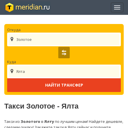
Отры
нави
Откуда
Золотое
Куда
Ялта
Такси Золотое - Ялта
Такси из
Золотого
в
Ялту
по лучшим ценам! Найдете дешевле,
сделаем скидку! Закажите такси в Ялту сейчас и получите