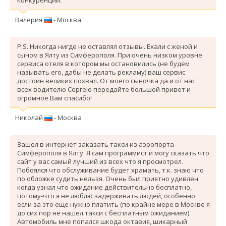
Валерия
- Москва
P.S. Никогда нигде не оставлял отзывы. Ехали с женой и
сыном в Ялту из Симферополя. При очень низком уровне
сервиса отеля в котором мы остановились (не будем
называть его, дабы не делать рекламу) ваш сервис
достоин великих похвал. От моего сыночка да и от нас
всех водителю Сергею передайте большой привет и
огромное Вам спасибо!
Николай
- Москва
Зашел в интернет заказать такси из аэропорта
Симферополя в Ялту. Я сам программист и могу сказать что
сайт у вас самый лучший из всех что я просмотрел.
Побоялся что обслуживание будет храмать, т.к. знаю что
по обложке судить нельзя. Очень был приятно удивлен
когда узнал что ожидание действительно бесплатно,
потому-что я не люблю задерживать людей, особенно
если за это еще нужно платить (по крайне мере в Москве я
до сих пор не нашел такси с бесплатным ожиданием).
Автомобиль мне попался шкода октавия, шикарный