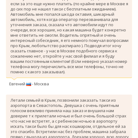
если за это еще нужно платить (по крайне мере в Москве я
до сих пор не нашел такси с бесплатным ожиданием).
Автомобиль мне попался шкода октавия, шикарный
автомобиль, хотя когда оператор перезванивала для
уточнения заказа, сказала что автомобили идут по
очереди, все хорошие, но какая машина будет конкретно
мне ответить не смогли. Водитель опрятный и очень
интересный собеседник, я его немного помучал вопросами
про Крым, любопытство распирало ). Подводя итог хочу
сказать главное - у нас в Москве подобного сервиса к
сожалению нет, откройте у нас свой филиал и я буду
вашим постоянным клиентом! (Если неверно указал номер
телефона могу перечислить все мои телефоны, точно не
помню с какого заказывал).
Евгений
- Москва
Летали семьей в Крым, позвонили заказать такси из
аэропорта в Севастополь. Девушка с очень приятным
голосом вежливо приняла наш заказ и внушила нам
доверие т к прилетали ночью и был очень большой страх
что нас не встретят, а с ребенком ночью в аэропорту
искать такси было бы для нас кошмаром, отдельное ей за
это спасибо. Вcтретили нас без проблем, машина забрала
прямо с выхода из аэропорта. Доехали хорошо, всю дорогу