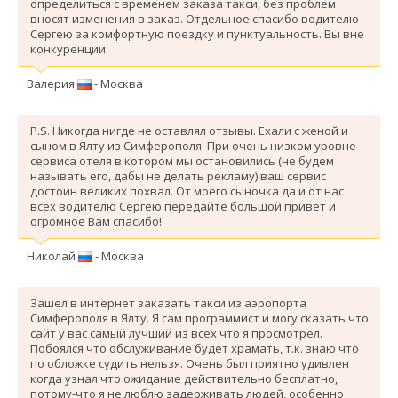
определиться с временем заказа такси, без проблем
вносят изменения в заказ. Отдельное спасибо водителю
Сергею за комфортную поездку и пунктуальность. Вы вне
конкуренции.
Валерия
- Москва
P.S. Никогда нигде не оставлял отзывы. Ехали с женой и
сыном в Ялту из Симферополя. При очень низком уровне
сервиса отеля в котором мы остановились (не будем
называть его, дабы не делать рекламу) ваш сервис
достоин великих похвал. От моего сыночка да и от нас
всех водителю Сергею передайте большой привет и
огромное Вам спасибо!
Николай
- Москва
Зашел в интернет заказать такси из аэропорта
Симферополя в Ялту. Я сам программист и могу сказать что
сайт у вас самый лучший из всех что я просмотрел.
Побоялся что обслуживание будет храмать, т.к. знаю что
по обложке судить нельзя. Очень был приятно удивлен
когда узнал что ожидание действительно бесплатно,
потому-что я не люблю задерживать людей, особенно