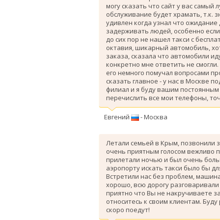
могу сказать что сайт у вас самый 
обслуживание будет храмать, т.к. 
удивлен когда узнал что ожидание
задерживать людей, особенно если 
до сих пор не нашел такси с беспл
октавия, шикарный автомобиль, хо
заказа, сказала что автомобили ид
конкретно мне ответить не смогли.
его немного помучал вопросами про
сказать главное - у нас в Москве п
филиал и я буду вашим постоянным 
перечислить все мои телефоны, точ
Евгений
- Москва
Летали семьей в Крым, позвонили з
очень приятным голосом вежливо п
прилетали ночью и был очень больш
аэропорту искать такси было бы дл
Вcтретили нас без проблем, машина
хорошо, всю дорогу разговаривали
приятно что Вы не накручиваете з
относитесь к своим клиентам. Буду
скоро поедут!