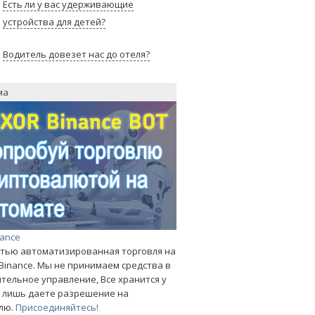
Есть ли у вас удерживающие
устройства для детей?
Водитель довезет нас до отеля?
ма
nance
тью автоматизированная торговля на
Binance. Мы не принимаем средства в
тельное управление, Все хранится у
ы лишь даете разрешение на
лю.
Присоединяйтесь!