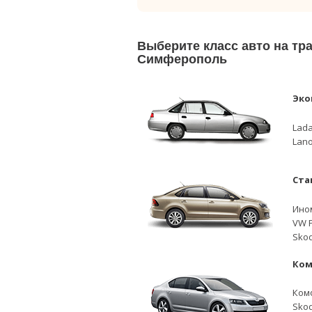
Выберите класс авто на тр
Симферополь
Эко
Lada
Lano
Ста
Ино
VW P
Skod
Ком
Ком
Skod