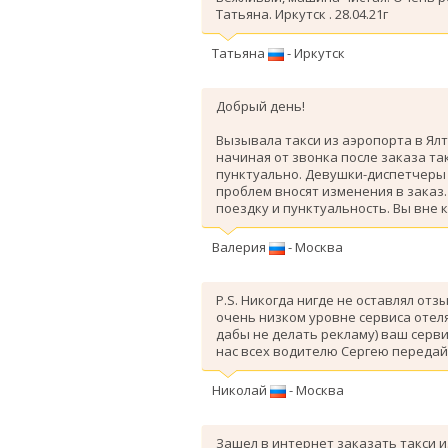
Татьяна. Иркутск . 28.04.21г
Татьяна
- Иркутск
Добрый день!
Вызывала такси из аэропорта в Ялт
начиная от звонка после заказа так
пунктуально. Девушки-диспетчеры 
проблем вносят изменения в заказ
поездку и пунктуальность. Вы вне 
Валерия
- Москва
P.S. Никогда нигде не оставлял отз
очень низком уровне сервиса отеля
дабы не делать рекламу) ваш серви
нас всех водителю Сергею передай
Николай
- Москва
Зашел в интернет заказать такси и