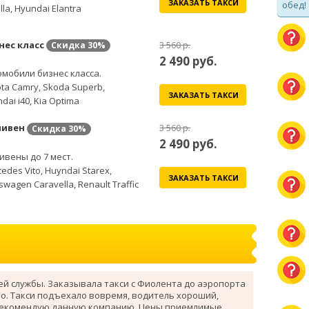
ЗАКАЗАТЬ ТАКСИ
обед!
lla, Hyundai Elantra
нес класс
3 560 р.
Скидка
30%
2 490
руб.
мобили бизнес класса.
ta Camry, Skoda Superb,
ЗАКАЗАТЬ ТАКСИ
dai i40, Kia Optima
ивен
3 560 р.
Скидка
30%
2 490
руб.
вены до 7 мест.
edes Vito, Huyndai Starex,
ЗАКАЗАТЬ ТАКСИ
swagen Caravella, Renault Traffic
ей службы. Заказывала такси с Фиолента до аэропорта
о. Такси подъехало вовремя, водитель хороший,
рекомендую данную компанию. Цены приемлимые.