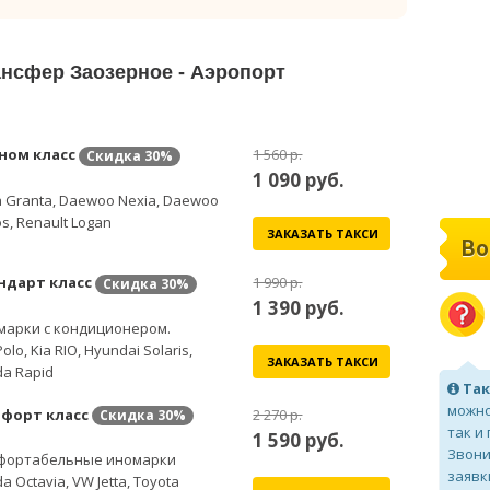
ансфер Заозерное - Аэропорт
ном класс
1 560 р.
Скидка
30%
1 090
руб.
 Granta, Daewoo Nexia, Daewoo
s, Renault Logan
ЗАКАЗАТЬ ТАКСИ
Во
ндарт класс
1 990 р.
Скидка
30%
1 390
руб.
марки с кондиционером.
olo, Kia RIO, Hyundai Solaris,
ЗАКАЗАТЬ ТАКСИ
a Rapid
Так
можно
форт класс
2 270 р.
Скидка
30%
так и
1 590
руб.
Звони
фортабельные иномарки
заявк
a Octavia, VW Jetta, Toyota