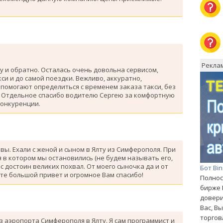
Рекла
у и обратно. Осталась очень довольна сервисом,
си и до самой поездки. Вежливо, аккуратно,
помогают определиться с временем заказа такси, без
. Отдельное спасибо водителю Сергею за комфортную
конкуренции.
ывы. Ехали с женой и сыном в Ялту из Симферополя. При
 в котором мы остановились (не будем называть его,
с достоин великих похвал. От моего сыночка да и от
Бот Bi
те большой привет и огромное Вам спасибо!
Полнос
бирже 
довери
Вас, В
торгов
з аэропорта Симферополя в Ялту. Я сам программист и