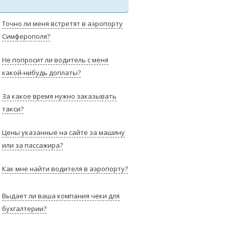
Точно ли меня встретят в аэропорту
Симферополя?
Не попросит ли водитель с меня
какой-нибудь доплаты?
За какое время нужно заказывать
такси?
Цены указанные на сайте за машину
или за пассажира?
Как мне найти водителя в аэропорту?
Выдает ли ваша компания чеки для
бухгалтерии?