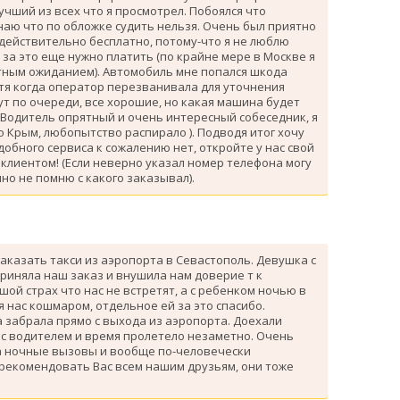
лучший из всех что я просмотрел. Побоялся что
знаю что по обложке судить нельзя. Очень был приятно
 действительно бесплатно, потому-что я не люблю
за это еще нужно платить (по крайне мере в Москве я
атным ожиданием). Автомобиль мне попался шкода
тя когда оператор перезванивала для уточнения
ут по очереди, все хорошие, но какая машина будет
 Водитель опрятный и очень интересный собеседник, я
 Крым, любопытство распирало ). Подводя итог хочу
одобного сервиса к сожалению нет, откройте у нас свой
клиентом! (Если неверно указал номер телефона могу
но не помню с какого заказывал).
аказать такси из аэропорта в Севастополь. Девушка с
риняла наш заказ и внушила нам доверие т к
ой страх что нас не встретят, а с ребенком ночью в
я нас кошмаром, отдельное ей за это спасибо.
 забрала прямо с выхода из аэропорта. Доехали
 с водителем и время пролетело незаметно. Очень
а ночные вызовы и вообще по-человечески
 рекомендовать Вас всем нашим друзьям, они тоже