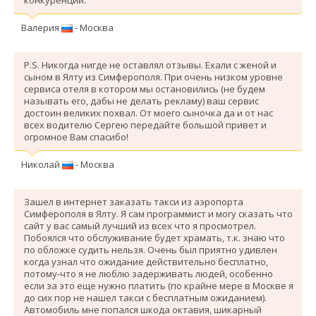
Валерия
- Москва
P.S. Никогда нигде не оставлял отзывы. Ехали с женой и
сыном в Ялту из Симферополя. При очень низком уровне
сервиса отеля в котором мы остановились (не будем
называть его, дабы не делать рекламу) ваш сервис
достоин великих похвал. От моего сыночка да и от нас
всех водителю Сергею передайте большой привет и
огромное Вам спасибо!
Николай
- Москва
Зашел в интернет заказать такси из аэропорта
Симферополя в Ялту. Я сам программист и могу сказать что
сайт у вас самый лучший из всех что я просмотрел.
Побоялся что обслуживание будет храмать, т.к. знаю что
по обложке судить нельзя. Очень был приятно удивлен
когда узнал что ожидание действительно бесплатно,
потому-что я не люблю задерживать людей, особенно
если за это еще нужно платить (по крайне мере в Москве я
до сих пор не нашел такси с бесплатным ожиданием).
Автомобиль мне попался шкода октавия, шикарный