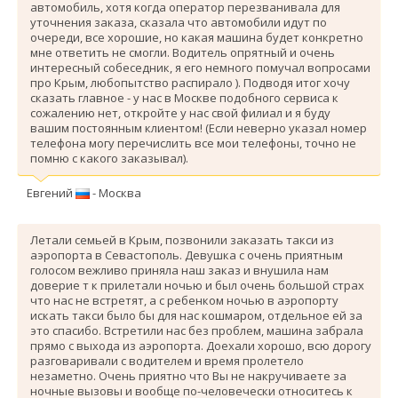
автомобиль, хотя когда оператор перезванивала для
уточнения заказа, сказала что автомобили идут по
очереди, все хорошие, но какая машина будет конкретно
мне ответить не смогли. Водитель опрятный и очень
интересный собеседник, я его немного помучал вопросами
про Крым, любопытство распирало ). Подводя итог хочу
сказать главное - у нас в Москве подобного сервиса к
сожалению нет, откройте у нас свой филиал и я буду
вашим постоянным клиентом! (Если неверно указал номер
телефона могу перечислить все мои телефоны, точно не
помню с какого заказывал).
Евгений
- Москва
Летали семьей в Крым, позвонили заказать такси из
аэропорта в Севастополь. Девушка с очень приятным
голосом вежливо приняла наш заказ и внушила нам
доверие т к прилетали ночью и был очень большой страх
что нас не встретят, а с ребенком ночью в аэропорту
искать такси было бы для нас кошмаром, отдельное ей за
это спасибо. Вcтретили нас без проблем, машина забрала
прямо с выхода из аэропорта. Доехали хорошо, всю дорогу
разговаривали с водителем и время пролетело
незаметно. Очень приятно что Вы не накручиваете за
ночные вызовы и вообще по-человечески относитесь к