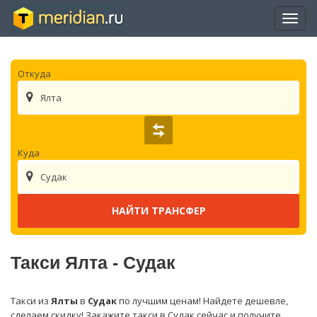
Отры
нави
Откуда
Ялта
Куда
Судак
Такси Ялта - Судак
Такси из
Ялты
в
Судак
по лучшим ценам! Найдете дешевле,
сделаем скидку! Закажите такси в Судак сейчас и получите