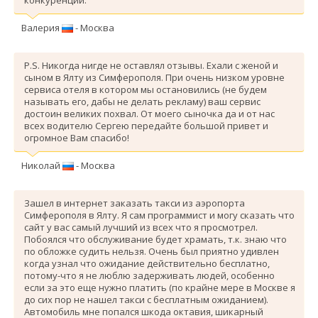
Валерия
- Москва
P.S. Никогда нигде не оставлял отзывы. Ехали с женой и
сыном в Ялту из Симферополя. При очень низком уровне
сервиса отеля в котором мы остановились (не будем
называть его, дабы не делать рекламу) ваш сервис
достоин великих похвал. От моего сыночка да и от нас
всех водителю Сергею передайте большой привет и
огромное Вам спасибо!
Николай
- Москва
Зашел в интернет заказать такси из аэропорта
Симферополя в Ялту. Я сам программист и могу сказать что
сайт у вас самый лучший из всех что я просмотрел.
Побоялся что обслуживание будет храмать, т.к. знаю что
по обложке судить нельзя. Очень был приятно удивлен
когда узнал что ожидание действительно бесплатно,
потому-что я не люблю задерживать людей, особенно
если за это еще нужно платить (по крайне мере в Москве я
до сих пор не нашел такси с бесплатным ожиданием).
Автомобиль мне попался шкода октавия, шикарный