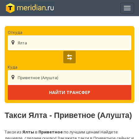
Отры
нави
Откуда
Ялта
Куда
Приветное (Алушта)
Такси Ялта - Приветное (Алушта)
Такси из
Ялты
в
Приветное
по лучшим ценам! Найдете
дешевле, сделаем скидку! Закажите такси в Приветное сейчас и