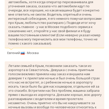
автомобиль, хотя когда оператор перезванивала для
уточнения заказа, сказала что автомобили идут по
очереди, все хорошие, но какая машина будет конкретно
мне ответить не смогли. Водитель опрятный и очень
интересный собеседник, я его немного помучал вопросами
про Крым, любопытство распирало ). Подводя итог хочу
сказать главное - у нас в Москве подобного сервиса к
сожалению нет, откройте у нас свой филиал и я буду
вашим постоянным клиентом! (Если неверно указал номер
телефона могу перечислить все мои телефоны, точно не
помню с какого заказывал).
Евгений
- Москва
Летали семьей в Крым, позвонили заказать такси из
аэропорта в Севастополь. Девушка с очень приятным
голосом вежливо приняла наш заказ и внушила нам
доверие т к прилетали ночью и был очень большой страх
что нас не встретят, а с ребенком ночью в аэропорту
искать такси было бы для нас кошмаром, отдельное ей за
это спасибо. Вcтретили нас без проблем, машина забрала
прямо с выхода из аэропорта. Доехали хорошо, всю дорогу
разговаривали с водителем и время пролетело
незаметно. Очень приятно что Вы не накручиваете за
ночные вызовы и вообще по-человечески относитесь к