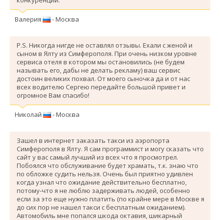
Валерия
- Москва
P.S. Никогда нигде не оставлял отзывы. Ехали с женой и
сыном в Ялту из Симферополя. При очень низком уровне
сервиса отеля в котором мы остановились (не будем
называть его, дабы не делать рекламу) ваш сервис
достоин великих похвал. От моего сыночка да и от нас
всех водителю Сергею передайте большой привет и
огромное Вам спасибо!
Николай
- Москва
Зашел в интернет заказать такси из аэропорта
Симферополя в Ялту. Я сам программист и могу сказать что
сайт у вас самый лучший из всех что я просмотрел.
Побоялся что обслуживание будет храмать, т.к. знаю что
по обложке судить нельзя. Очень был приятно удивлен
когда узнал что ожидание действительно бесплатно,
потому-что я не люблю задерживать людей, особенно
если за это еще нужно платить (по крайне мере в Москве я
до сих пор не нашел такси с бесплатным ожиданием).
Автомобиль мне попался шкода октавия, шикарный