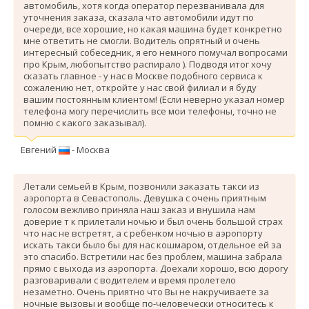
автомобиль, хотя когда оператор перезванивала для
уточнения заказа, сказала что автомобили идут по
очереди, все хорошие, но какая машина будет конкретно
мне ответить не смогли. Водитель опрятный и очень
интересный собеседник, я его немного помучал вопросами
про Крым, любопытство распирало ). Подводя итог хочу
сказать главное - у нас в Москве подобного сервиса к
сожалению нет, откройте у нас свой филиал и я буду
вашим постоянным клиентом! (Если неверно указал номер
телефона могу перечислить все мои телефоны, точно не
помню с какого заказывал).
Евгений
- Москва
Летали семьей в Крым, позвонили заказать такси из
аэропорта в Севастополь. Девушка с очень приятным
голосом вежливо приняла наш заказ и внушила нам
доверие т к прилетали ночью и был очень большой страх
что нас не встретят, а с ребенком ночью в аэропорту
искать такси было бы для нас кошмаром, отдельное ей за
это спасибо. Вcтретили нас без проблем, машина забрала
прямо с выхода из аэропорта. Доехали хорошо, всю дорогу
разговаривали с водителем и время пролетело
незаметно. Очень приятно что Вы не накручиваете за
ночные вызовы и вообще по-человечески относитесь к