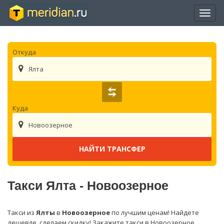
Отры
нави
Откуда
Ялта
Куда
Новоозерное
Такси Ялта - Новоозерное
Такси из
Ялты
в
Новоозерное
по лучшим ценам! Найдете
дешевле, сделаем скидку! Закажите такси в Новоозерное