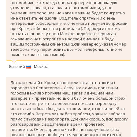
автомобиль, хотя когда оператор перезванивала для
уточнения заказа, сказала что автомобили идут по
очереди, все хорошие, но какая машина будет конкретно
мне ответить не смогли. Водитель опрятный и очень
интересный собеседник, я его немного помучал вопросами
про Крым, любопытство распирало ). Подводя итог хочу
сказать главное - у нас в Москве подобного сервиса к
сожалению нет, откройте у нас свой филиал и я буду
вашим постоянным клиентом! (Если неверно указал номер
телефона могу перечислить все мои телефоны, точно не
помню с какого заказывал).
Евгений
- Москва
Летали семьей в Крым, позвонили заказать такси из
аэропорта в Севастополь. Девушка с очень приятным
голосом вежливо приняла наш заказ и внушила нам
доверие т к прилетали ночью и был очень большой страх
что нас не встретят, а с ребенком ночью в аэропорту
искать такси было бы для нас кошмаром, отдельное ей за
это спасибо. Вcтретили нас без проблем, машина забрала
прямо с выхода из аэропорта. Доехали хорошо, всю дорогу
разговаривали с водителем и время пролетело
незаметно. Очень приятно что Вы не накручиваете за
ночные вызовы и вообще по-человечески относитесь к