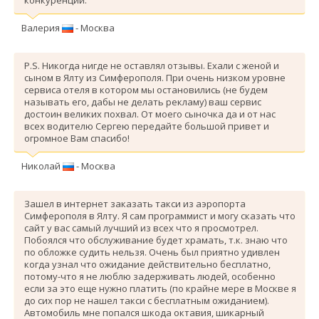
Валерия
- Москва
P.S. Никогда нигде не оставлял отзывы. Ехали с женой и
сыном в Ялту из Симферополя. При очень низком уровне
сервиса отеля в котором мы остановились (не будем
называть его, дабы не делать рекламу) ваш сервис
достоин великих похвал. От моего сыночка да и от нас
всех водителю Сергею передайте большой привет и
огромное Вам спасибо!
Николай
- Москва
Зашел в интернет заказать такси из аэропорта
Симферополя в Ялту. Я сам программист и могу сказать что
сайт у вас самый лучший из всех что я просмотрел.
Побоялся что обслуживание будет храмать, т.к. знаю что
по обложке судить нельзя. Очень был приятно удивлен
когда узнал что ожидание действительно бесплатно,
потому-что я не люблю задерживать людей, особенно
если за это еще нужно платить (по крайне мере в Москве я
до сих пор не нашел такси с бесплатным ожиданием).
Автомобиль мне попался шкода октавия, шикарный