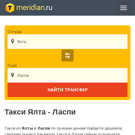
Отры
нави
Откуда
Ялта
Куда
Ласпи
Такси Ялта - Ласпи
Такси из
Ялты
в
Ласпи
по лучшим ценам! Найдете дешевле,
сделаем скидку! Закажите такси в Ласпи сейчас и получите