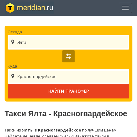
Отры
нави
Откуда
Ялта
Куда
Красногвардейское
Такси Ялта - Красногвардейское
Такси из
Ялты
в
Красногвардейское
по лучшим ценам!
Найдете дешевле, сделаем скидку! Закажите такси в