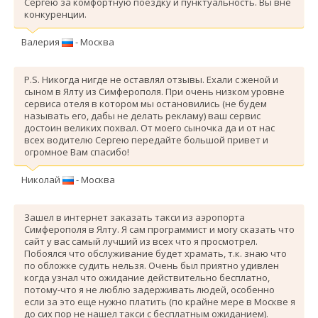
Сергею за комфортную поездку и пунктуальность. Вы вне
конкуренции.
Валерия
- Москва
P.S. Никогда нигде не оставлял отзывы. Ехали с женой и
сыном в Ялту из Симферополя. При очень низком уровне
сервиса отеля в котором мы остановились (не будем
называть его, дабы не делать рекламу) ваш сервис
достоин великих похвал. От моего сыночка да и от нас
всех водителю Сергею передайте большой привет и
огромное Вам спасибо!
Николай
- Москва
Зашел в интернет заказать такси из аэропорта
Симферополя в Ялту. Я сам программист и могу сказать что
сайт у вас самый лучший из всех что я просмотрел.
Побоялся что обслуживание будет храмать, т.к. знаю что
по обложке судить нельзя. Очень был приятно удивлен
когда узнал что ожидание действительно бесплатно,
потому-что я не люблю задерживать людей, особенно
если за это еще нужно платить (по крайне мере в Москве я
до сих пор не нашел такси с бесплатным ожиданием).