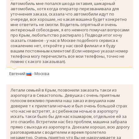
Автомобиль мне попался шкода октавия, шикарный
автомобиль, хотя когда оператор перезванивала для
уточнения заказа, сказала что автомобили идут по
очереди, все хорошие, но какая машина будет конкретно
мне ответить не смогли. Водитель опрятный и очень
интересный собеседник, я его немного помучал вопросами
про Крым, любопытство распирало ). Подводя итог хочу
сказать главное - у нас в Москве подобного сервиса к
сожалению нет, откройте у нас свой филиал и я буду
вашим постоянным клиентом! (Если неверно указал номер
телефона могу перечислить все мои телефоны, точно не
помню с какого заказывал).
Евгений
- Москва
Летали семьей в Крым, позвонили заказать такси из
аэропорта в Севастополь. Девушка с очень приятным
голосом вежливо приняла наш заказ и внушила нам
доверие т к прилетали ночью и был очень большой страх
что нас не встретят, а с ребенком ночью в аэропорту
искать такси было бы для нас кошмаром, отдельное ей за
это спасибо. Вcтретили нас без проблем, машина забрала
прямо с выхода из аэропорта. Доехали хорошо, всю дорогу
разговаривали с водителем и время пролетело
незаметно. Очень приятно что Вы не накручиваете за