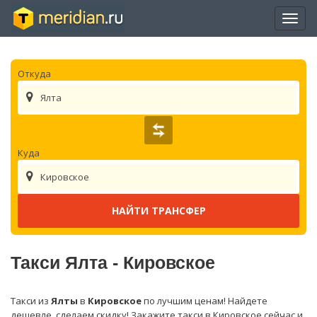
Отры
нави
Откуда
Ялта
Куда
Кировское
Такси Ялта - Кировское
Такси из
Ялты
в
Кировское
по лучшим ценам! Найдете
дешевле, сделаем скидку! Закажите такси в Кировское сейчас и