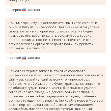
Валерия
- Москва
P.S. Никогда нигде не оставлял отзывы. Ехали с женой и
сыном в Ялту из Симферополя. При очень низком уровне
сервиса отеля в котором мы остановились (не будем
называть его, дабы не делать рекламу) ваш сервис
достоин великих похвал. От моего сыночка да и от нас
всех водителю Сергею передайте большой привет и
огромное Вам спасибо!
Николай
- Москва
Зашел в интернет заказать такси из аэропорта
Симферополя в Ялту. Я сам программист и могу сказать что
сайт у вас самый лучший из всех что я просмотрел.
Побоялся что обслуживание будет храмать, т.к. знаю что
по обложке судить нельзя. Очень был приятно удивлен
когда узнал что ожидание действительно бесплатно,
потому-что я не люблю задерживать людей, особенно
если за это еще нужно платить (по крайне мере в Москве я
до сих пор не нашел такси с бесплатным ожиданием).
Автомобиль мне попался шкода октавия, шикарный