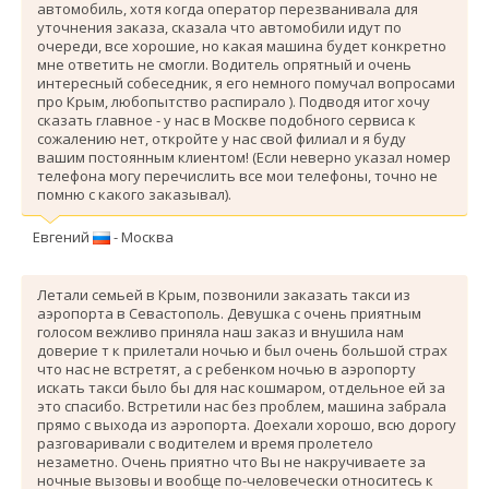
автомобиль, хотя когда оператор перезванивала для
уточнения заказа, сказала что автомобили идут по
очереди, все хорошие, но какая машина будет конкретно
мне ответить не смогли. Водитель опрятный и очень
интересный собеседник, я его немного помучал вопросами
про Крым, любопытство распирало ). Подводя итог хочу
сказать главное - у нас в Москве подобного сервиса к
сожалению нет, откройте у нас свой филиал и я буду
вашим постоянным клиентом! (Если неверно указал номер
телефона могу перечислить все мои телефоны, точно не
помню с какого заказывал).
Евгений
- Москва
Летали семьей в Крым, позвонили заказать такси из
аэропорта в Севастополь. Девушка с очень приятным
голосом вежливо приняла наш заказ и внушила нам
доверие т к прилетали ночью и был очень большой страх
что нас не встретят, а с ребенком ночью в аэропорту
искать такси было бы для нас кошмаром, отдельное ей за
это спасибо. Вcтретили нас без проблем, машина забрала
прямо с выхода из аэропорта. Доехали хорошо, всю дорогу
разговаривали с водителем и время пролетело
незаметно. Очень приятно что Вы не накручиваете за
ночные вызовы и вообще по-человечески относитесь к