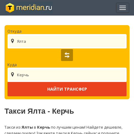
Отры
нави
Откуда
Ялта
Куда
Керчь
Такси Ялта - Керчь
Такси из
Ялты
в
Керчь
по лучшим ценам! Найдете дешевле,
сделаем скидку! Закажите такси в Керчь сейчас и получите