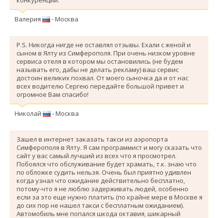
Валерия
- Москва
P.S. Никогда нигде не оставлял отзывы. Ехали с женой и
сыном в Ялту из Симферополя. При очень низком уровне
сервиса отеля в котором мы остановились (не будем
называть его, дабы не делать рекламу) ваш сервис
достоин великих похвал. От моего сыночка да и от нас
всех водителю Сергею передайте большой привет и
огромное Вам спасибо!
Николай
- Москва
Зашел в интернет заказать такси из аэропорта
Симферополя в Ялту. Я сам программист и могу сказать что
сайт у вас самый лучший из всех что я просмотрел.
Побоялся что обслуживание будет храмать, т.к. знаю что
по обложке судить нельзя. Очень был приятно удивлен
когда узнал что ожидание действительно бесплатно,
потому-что я не люблю задерживать людей, особенно
если за это еще нужно платить (по крайне мере в Москве я
до сих пор не нашел такси с бесплатным ожиданием).
Автомобиль мне попался шкода октавия, шикарный