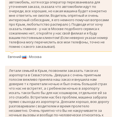
автомобиль, хотя когда оператор перезванивала для
уточнения заказа, сказала что автомобили идут по
очереди, все хорошие, но какая машина будет конкретно
мне ответить не смогли. Водитель опрятный и очень
интересный собеседник, я его немного помучал вопросами
про Крым, любопытство распирало ). Подводя итог хочу
сказать главное - у нас в Москве подобного сервиса к
сожалению нет, откройте у нас свой филиал и я буду
вашим постоянным клиентом! (Если неверно указал номер
телефона могу перечислить все мои телефоны, точно не
помню с какого заказывал).
Евгений
- Москва
Летали семьей в Крым, позвонили заказать такси из
аэропорта в Севастополь. Девушка с очень приятным
голосом вежливо приняла наш заказ и внушила нам
доверие т к прилетали ночью и был очень большой страх
что нас не встретят, а с ребенком ночью в аэропорту
искать такси было бы для нас кошмаром, отдельное ей за
это спасибо. Вcтретили нас без проблем, машина забрала
прямо с выхода из аэропорта. Доехали хорошо, всю дорогу
разговаривали с водителем и время пролетело
незаметно. Очень приятно что Вы не накручиваете за
ночные вызовы и вообще по-человечески относитесь к