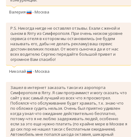
Валерия
- Москва
P.S. Никогда нигде не оставлял отзывы. Ехали с женой и
сыном в Ялту из Симферополя. При очень низком уровне
сервиса отеля в котором мы остановились (не будем
называть его, дабы не делать рекламу) ваш сервис
достоин великих похвал. От моего сыночка да и от нас
всех водителю Сергею передайте большой привет и
огромное Вам спасибо!
Николай
- Москва
Зашел в интернет заказать такси из аэропорта
Симферополя в Ялту. Я сам программист и могу сказать что
сайт у вас самый лучший из всех что я просмотрел.
Побоялся что обслуживание будет храмать, т.к. знаю что
по обложке судить нельзя. Очень был приятно удивлен
когда узнал что ожидание действительно бесплатно,
потому-что я не люблю задерживать людей, особенно
если за это еще нужно платить (по крайне мере в Москве я
до сих пор не нашел такси с бесплатным ожиданием).
Автомобиль мне попался шкода октавия, шикарный