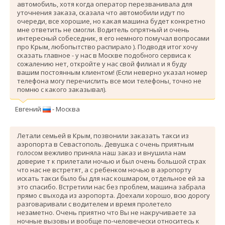
автомобиль, хотя когда оператор перезванивала для
уточнения заказа, сказала что автомобили идут по
очереди, все хорошие, но какая машина будет конкретно
мне ответить не смогли. Водитель опрятный и очень
интересный собеседник, я его немного помучал вопросами
про Крым, любопытство распирало ). Подводя итог хочу
сказать главное - у нас в Москве подобного сервиса к
сожалению нет, откройте у нас свой филиал и я буду
вашим постоянным клиентом! (Если неверно указал номер
телефона могу перечислить все мои телефоны, точно не
помню с какого заказывал).
Евгений
- Москва
Летали семьей в Крым, позвонили заказать такси из
аэропорта в Севастополь. Девушка с очень приятным
голосом вежливо приняла наш заказ и внушила нам
доверие т к прилетали ночью и был очень большой страх
что нас не встретят, а с ребенком ночью в аэропорту
искать такси было бы для нас кошмаром, отдельное ей за
это спасибо. Вcтретили нас без проблем, машина забрала
прямо с выхода из аэропорта. Доехали хорошо, всю дорогу
разговаривали с водителем и время пролетело
незаметно. Очень приятно что Вы не накручиваете за
ночные вызовы и вообще по-человечески относитесь к