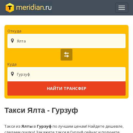
Отры
нави
Откуда
Ялта
Куда
Гурзуф
Такси Ялта - Гурзуф
Такси из
Ялты
в
Гурзуф
по лучшим ценам! Найдете дешевле,
сделаем скидку! Закажите такси в Гурзуф сейчас и получите