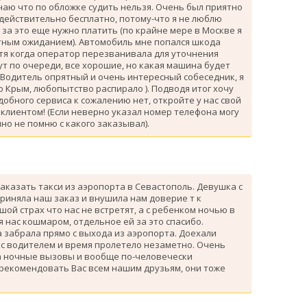
знаю что по обложке судить нельзя. Очень был приятно
 действительно бесплатно, потому-что я не люблю
за это еще нужно платить (по крайне мере в Москве я
атным ожиданием). Автомобиль мне попался шкода
тя когда оператор перезванивала для уточнения
ут по очереди, все хорошие, но какая машина будет
 Водитель опрятный и очень интересный собеседник, я
 Крым, любопытство распирало ). Подводя итог хочу
одобного сервиса к сожалению нет, откройте у нас свой
клиентом! (Если неверно указал номер телефона могу
но не помню с какого заказывал).
аказать такси из аэропорта в Севастополь. Девушка с
риняла наш заказ и внушила нам доверие т к
ой страх что нас не встретят, а с ребенком ночью в
я нас кошмаром, отдельное ей за это спасибо.
 забрала прямо с выхода из аэропорта. Доехали
 с водителем и время пролетело незаметно. Очень
а ночные вызовы и вообще по-человечески
 рекомендовать Вас всем нашим друзьям, они тоже