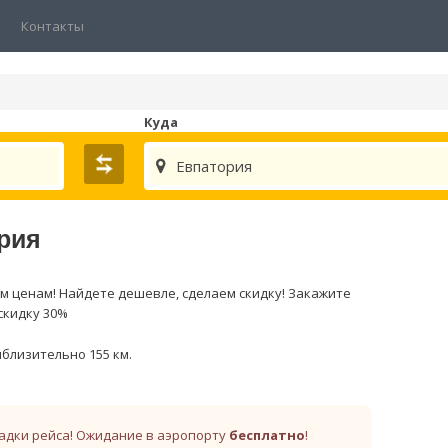
Контакты
Куда
Евпатория
ория
м ценам! Найдете дешевле, сделаем скидку! Закажите
скидку 30%
близительно 155 км.
адки рейса! Ожидание в аэропорту
бесплатно
!