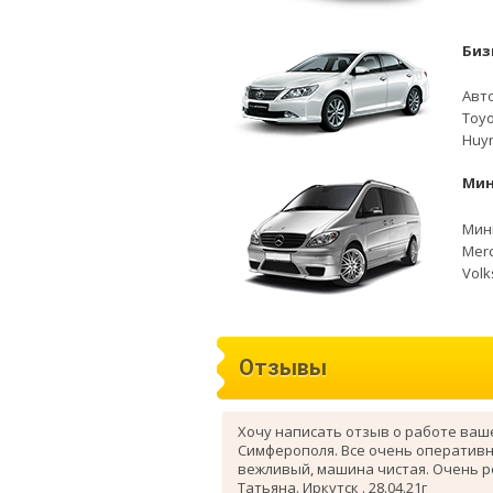
Биз
Авто
Toyo
Huyn
Мин
Мини
Merc
Volk
Отзывы
Хочу написать отзыв о работе ваш
Симферополя. Все очень оперативн
вежливый, машина чистая. Очень 
Татьяна. Иркутск . 28.04.21г