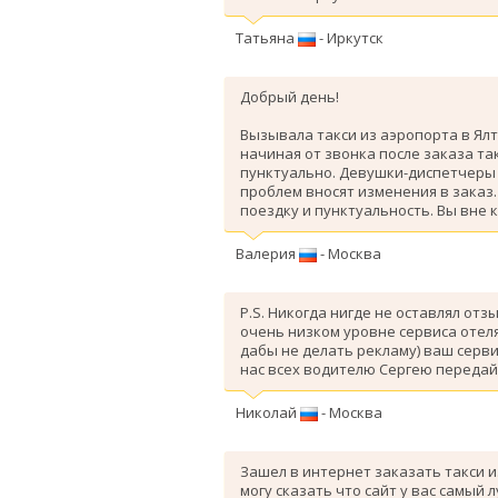
Татьяна
- Иркутск
Добрый день!
Вызывала такси из аэропорта в Ялт
начиная от звонка после заказа так
пунктуально. Девушки-диспетчеры 
проблем вносят изменения в заказ
поездку и пунктуальность. Вы вне 
Валерия
- Москва
P.S. Никогда нигде не оставлял отз
очень низком уровне сервиса отеля
дабы не делать рекламу) ваш серви
нас всех водителю Сергею передай
Николай
- Москва
Зашел в интернет заказать такси и
могу сказать что сайт у вас самый 