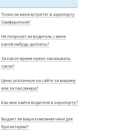
Точно ли меня встретят в аэропорту
Симферополя?
Не попросит ли водитель с меня
какой-нибудь доплаты?
За какое время нужно заказывать
такси?
Цены указанные на сайте за машину
или за пассажира?
Как мне найти водителя в аэропорту?
Выдает ли ваша компания чеки для
бухгалтерии?