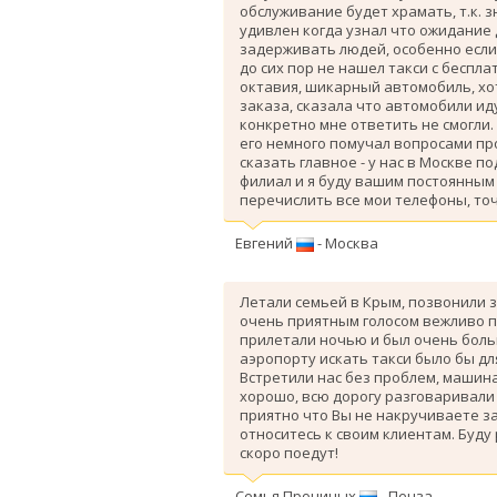
обслуживание будет храмать, т.к. 
удивлен когда узнал что ожидание
задерживать людей, особенно если 
до сих пор не нашел такси с беспл
октавия, шикарный автомобиль, хо
заказа, сказала что автомобили ид
конкретно мне ответить не смогли.
его немного помучал вопросами про
сказать главное - у нас в Москве п
филиал и я буду вашим постоянным 
перечислить все мои телефоны, точ
Евгений
- Москва
Летали семьей в Крым, позвонили з
очень приятным голосом вежливо п
прилетали ночью и был очень больш
аэропорту искать такси было бы дл
Вcтретили нас без проблем, машина
хорошо, всю дорогу разговаривали
приятно что Вы не накручиваете з
относитесь к своим клиентам. Буду
скоро поедут!
Семья Прониных
- Пенза