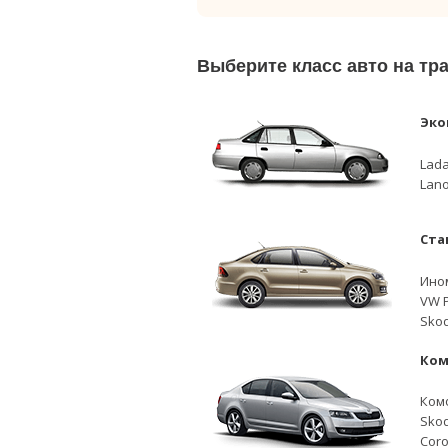
Выберите класс авто на тр
Эко
Lada
Lano
Ста
Ино
VW P
Skod
Ком
Ком
Skod
Coro