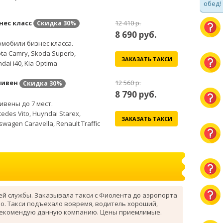
обед!
нес класс
12 410 р.
Скидка
30%
8 690
руб.
мобили бизнес класса.
ta Camry, Skoda Superb,
ЗАКАЗАТЬ ТАКСИ
dai i40, Kia Optima
ивен
12 560 р.
Скидка
30%
8 790
руб.
вены до 7 мест.
edes Vito, Huyndai Starex,
ЗАКАЗАТЬ ТАКСИ
swagen Caravella, Renault Traffic
ей службы. Заказывала такси с Фиолента до аэропорта
о. Такси подъехало вовремя, водитель хороший,
рекомендую данную компанию. Цены приемлимые.