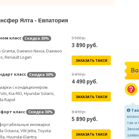
ансфер Ялта - Евпатория
ном класс
5 560 р.
Скидка
30%
3 890
руб.
 Granta, Daewoo Nexia, Daewoo
s, Renault Logan
ЗАКАЗАТЬ ТАКСИ
Во
ндарт класс
6 410 р.
Скидка
30%
4 490
руб.
марки с кондиционером.
olo, Kia RIO, Hyundai Solaris,
ЗАКАЗАТЬ ТАКСИ
a Rapid
Так
форт класс
8 410 р.
Скидка
30%
можно
5 890
руб.
так и
фортабельные иномарки
Звони
a Octavia, VW Jetta, Toyota
ЗАКАЗАТЬ ТАКСИ
заявк
lla, Hyundai Elantra