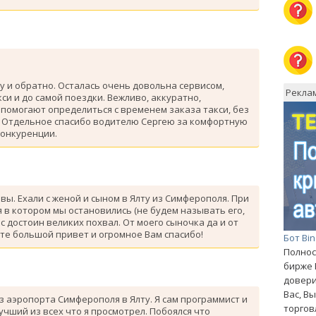
у и обратно. Осталась очень довольна сервисом,
Рекла
си и до самой поездки. Вежливо, аккуратно,
помогают определиться с временем заказа такси, без
. Отдельное спасибо водителю Сергею за комфортную
конкуренции.
ывы. Ехали с женой и сыном в Ялту из Симферополя. При
 в котором мы остановились (не будем называть его,
с достоин великих похвал. От моего сыночка да и от
те большой привет и огромное Вам спасибо!
Бот Bi
Полнос
бирже 
довери
Вас, В
з аэропорта Симферополя в Ялту. Я сам программист и
торгов
лучший из всех что я просмотрел. Побоялся что