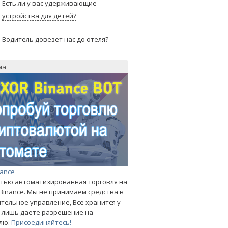
Есть ли у вас удерживающие
устройства для детей?
Водитель довезет нас до отеля?
ма
nance
тью автоматизированная торговля на
Binance. Мы не принимаем средства в
тельное управление, Все хранится у
ы лишь даете разрешение на
лю.
Присоединяйтесь!