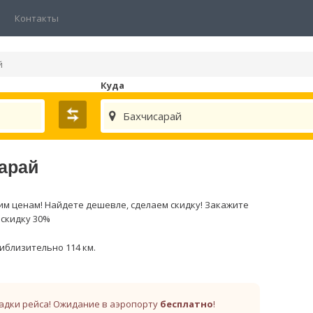
Контакты
й
Куда
Бахчисарай
сарай
м ценам! Найдете дешевле, сделаем скидку! Закажите
 скидку 30%
иблизительно 114 км.
адки рейса! Ожидание в аэропорту
бесплатно
!