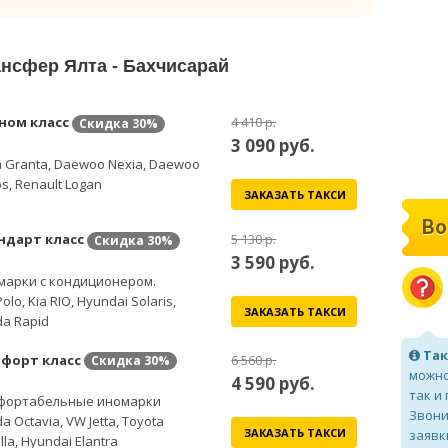
ансфер Ялта - Бахчисарай
ном класс
4 410 р.
Скидка
30%
3 090
руб.
 Granta, Daewoo Nexia, Daewoo
s, Renault Logan
ЗАКАЗАТЬ ТАКСИ
Во
ндарт класс
5 130 р.
Скидка
30%
3 590
руб.
марки с кондиционером.
olo, Kia RIO, Hyundai Solaris,
ЗАКАЗАТЬ ТАКСИ
a Rapid
Так
форт класс
6 560 р.
Скидка
30%
можно
4 590
руб.
так и
фортабельные иномарки
Звони
a Octavia, VW Jetta, Toyota
ЗАКАЗАТЬ ТАКСИ
заявк
lla, Hyundai Elantra