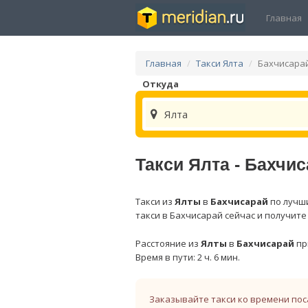
Главная
Главная
Такси Ялта
Бахчисара
Откуда
Ялта
Такси Ялта - Бахчи
Такси из
Ялты
в
Бахчисарай
по лучши
такси в Бахчисарай сейчас и получите
Расстояние из
Ялты
в
Бахчисарай
пр
Время в пути: 2 ч. 6 мин.
Заказывайте такси ко времени пос