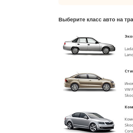
Выберите класс авто на тр
Эко
Lada
Lano
Ста
Ино
VW P
Skod
Ком
Ком
Skod
Coro