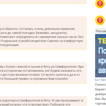
у и обратно. Осталась очень довольна сервисом,
Рекла
си и до самой поездки. Вежливо, аккуратно,
помогают определиться с временем заказа такси, без
. Отдельное спасибо водителю Сергею за комфортную
конкуренции.
ывы. Ехали с женой и сыном в Ялту из Симферополя. При
 в котором мы остановились (не будем называть его,
с достоин великих похвал. От моего сыночка да и от
те большой привет и огромное Вам спасибо!
Бот Bi
Полнос
бирже 
довери
Вас, В
з аэропорта Симферополя в Ялту. Я сам программист и
торгов
лучший из всех что я просмотрел. Побоялся что