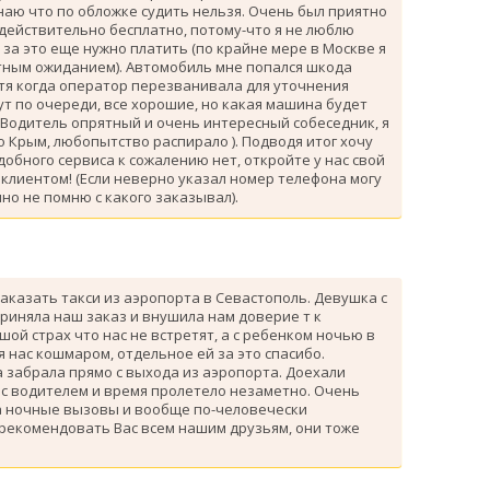
знаю что по обложке судить нельзя. Очень был приятно
 действительно бесплатно, потому-что я не люблю
за это еще нужно платить (по крайне мере в Москве я
атным ожиданием). Автомобиль мне попался шкода
тя когда оператор перезванивала для уточнения
ут по очереди, все хорошие, но какая машина будет
 Водитель опрятный и очень интересный собеседник, я
 Крым, любопытство распирало ). Подводя итог хочу
одобного сервиса к сожалению нет, откройте у нас свой
клиентом! (Если неверно указал номер телефона могу
но не помню с какого заказывал).
аказать такси из аэропорта в Севастополь. Девушка с
риняла наш заказ и внушила нам доверие т к
ой страх что нас не встретят, а с ребенком ночью в
я нас кошмаром, отдельное ей за это спасибо.
 забрала прямо с выхода из аэропорта. Доехали
 с водителем и время пролетело незаметно. Очень
а ночные вызовы и вообще по-человечески
 рекомендовать Вас всем нашим друзьям, они тоже