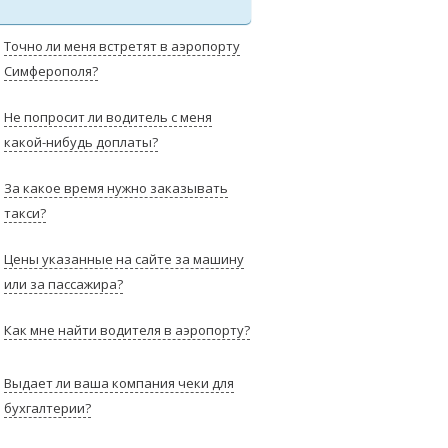
Точно ли меня встретят в аэропорту
Симферополя?
Не попросит ли водитель с меня
какой-нибудь доплаты?
За какое время нужно заказывать
такси?
Цены указанные на сайте за машину
или за пассажира?
Как мне найти водителя в аэропорту?
Выдает ли ваша компания чеки для
бухгалтерии?