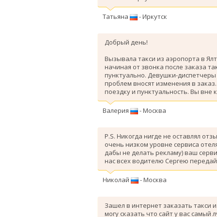
Татьяна
- Иркутск
Добрый день!
Вызывала такси из аэропорта в Ялт
начиная от звонка после заказа так
пунктуально. Девушки-диспетчеры 
проблем вносят изменения в заказ
поездку и пунктуальность. Вы вне 
Валерия
- Москва
P.S. Никогда нигде не оставлял отз
очень низком уровне сервиса отеля
дабы не делать рекламу) ваш серви
нас всех водителю Сергею передай
Николай
- Москва
Зашел в интернет заказать такси и
могу сказать что сайт у вас самый 