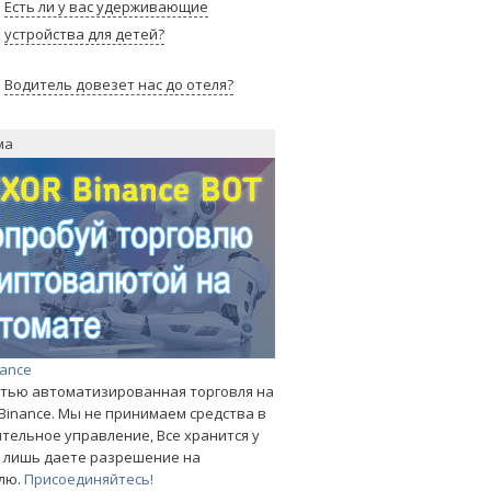
Есть ли у вас удерживающие
устройства для детей?
Водитель довезет нас до отеля?
ма
nance
тью автоматизированная торговля на
Binance. Мы не принимаем средства в
тельное управление, Все хранится у
ы лишь даете разрешение на
лю.
Присоединяйтесь!