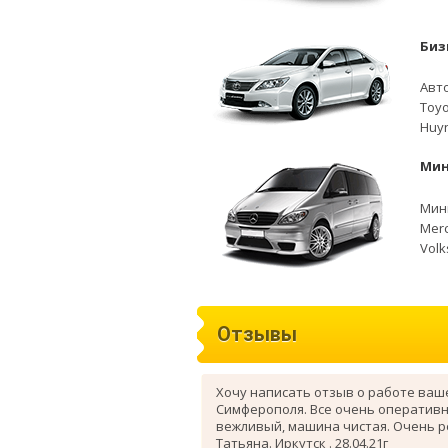
Биз
Авто
Toyo
Huyn
Мин
Мини
Merc
Volk
Отзывы
Хочу написать отзыв о работе ваш
Симферополя. Все очень оперативн
вежливый, машина чистая. Очень 
Татьяна. Иркутск . 28.04.21г