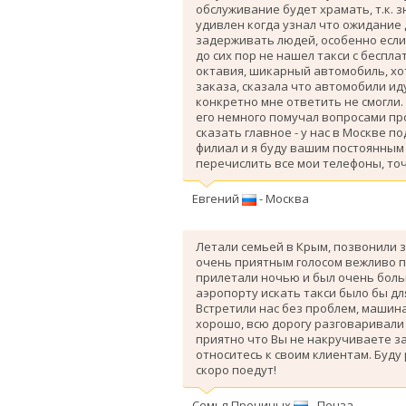
обслуживание будет храмать, т.к. 
удивлен когда узнал что ожидание
задерживать людей, особенно если 
до сих пор не нашел такси с беспл
октавия, шикарный автомобиль, хо
заказа, сказала что автомобили ид
конкретно мне ответить не смогли.
его немного помучал вопросами про
сказать главное - у нас в Москве п
филиал и я буду вашим постоянным 
перечислить все мои телефоны, точ
Евгений
- Москва
Летали семьей в Крым, позвонили з
очень приятным голосом вежливо п
прилетали ночью и был очень больш
аэропорту искать такси было бы дл
Вcтретили нас без проблем, машина
хорошо, всю дорогу разговаривали
приятно что Вы не накручиваете з
относитесь к своим клиентам. Буду
скоро поедут!
Семья Прониных
- Пенза