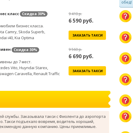
обед!
нес класс
9 410 р.
Скидка
30%
6 590
руб.
мобили бизнес класса.
ta Camry, Skoda Superb,
ЗАКАЗАТЬ ТАКСИ
dai i40, Kia Optima
ивен
9 560 р.
Скидка
30%
6 690
руб.
вены до 7 мест.
edes Vito, Huyndai Starex,
ЗАКАЗАТЬ ТАКСИ
swagen Caravella, Renault Traffic
ей службы. Заказывала такси с Фиолента до аэропорта
о. Такси подъехало вовремя, водитель хороший,
рекомендую данную компанию. Цены приемлимые.