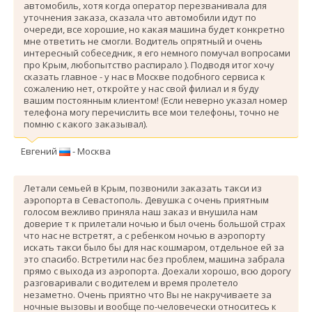
автомобиль, хотя когда оператор перезванивала для
уточнения заказа, сказала что автомобили идут по
очереди, все хорошие, но какая машина будет конкретно
мне ответить не смогли. Водитель опрятный и очень
интересный собеседник, я его немного помучал вопросами
про Крым, любопытство распирало ). Подводя итог хочу
сказать главное - у нас в Москве подобного сервиса к
сожалению нет, откройте у нас свой филиал и я буду
вашим постоянным клиентом! (Если неверно указал номер
телефона могу перечислить все мои телефоны, точно не
помню с какого заказывал).
Евгений
- Москва
Летали семьей в Крым, позвонили заказать такси из
аэропорта в Севастополь. Девушка с очень приятным
голосом вежливо приняла наш заказ и внушила нам
доверие т к прилетали ночью и был очень большой страх
что нас не встретят, а с ребенком ночью в аэропорту
искать такси было бы для нас кошмаром, отдельное ей за
это спасибо. Вcтретили нас без проблем, машина забрала
прямо с выхода из аэропорта. Доехали хорошо, всю дорогу
разговаривали с водителем и время пролетело
незаметно. Очень приятно что Вы не накручиваете за
ночные вызовы и вообще по-человечески относитесь к