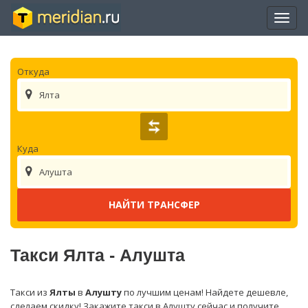
Отры
нави
Откуда
Ялта
Куда
Алушта
Такси Ялта - Алушта
Такси из
Ялты
в
Алушту
по лучшим ценам! Найдете дешевле,
сделаем скидку! Закажите такси в Алушту сейчас и получите