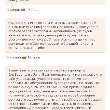
Валерия
- Москва
P.S. Никогда нигде не оставлял отзывы. Ехали с женой и
сыном в Ялту из Симферополя. При очень низком уровне
сервиса отеля в котором мы остановились (не будем
называть его, дабы не делать рекламу) ваш сервис
достоин великих похвал. От моего сыночка да и от нас
всех водителю Сергею передайте большой привет и
огромное Вам спасибо!
Николай
- Москва
Зашел в интернет заказать такси из аэропорта
Симферополя в Ялту. Я сам программист и могу сказать что
сайт у вас самый лучший из всех что я просмотрел.
Побоялся что обслуживание будет храмать, т.к. знаю что
по обложке судить нельзя. Очень был приятно удивлен
когда узнал что ожидание действительно бесплатно,
потому-что я не люблю задерживать людей, особенно
если за это еще нужно платить (по крайне мере в Москве я
до сих пор не нашел такси с бесплатным ожиданием).
Автомобиль мне попался шкода октавия, шикарный