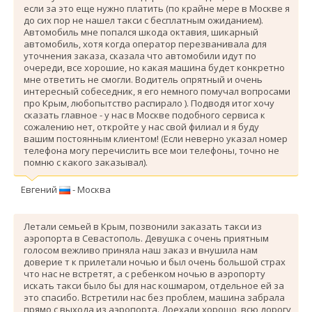
если за это еще нужно платить (по крайне мере в Москве я
до сих пор не нашел такси с бесплатным ожиданием).
Автомобиль мне попался шкода октавия, шикарный
автомобиль, хотя когда оператор перезванивала для
уточнения заказа, сказала что автомобили идут по
очереди, все хорошие, но какая машина будет конкретно
мне ответить не смогли. Водитель опрятный и очень
интересный собеседник, я его немного помучал вопросами
про Крым, любопытство распирало ). Подводя итог хочу
сказать главное - у нас в Москве подобного сервиса к
сожалению нет, откройте у нас свой филиал и я буду
вашим постоянным клиентом! (Если неверно указал номер
телефона могу перечислить все мои телефоны, точно не
помню с какого заказывал).
Евгений
- Москва
Летали семьей в Крым, позвонили заказать такси из
аэропорта в Севастополь. Девушка с очень приятным
голосом вежливо приняла наш заказ и внушила нам
доверие т к прилетали ночью и был очень большой страх
что нас не встретят, а с ребенком ночью в аэропорту
искать такси было бы для нас кошмаром, отдельное ей за
это спасибо. Вcтретили нас без проблем, машина забрала
прямо с выхода из аэропорта. Доехали хорошо, всю дорогу