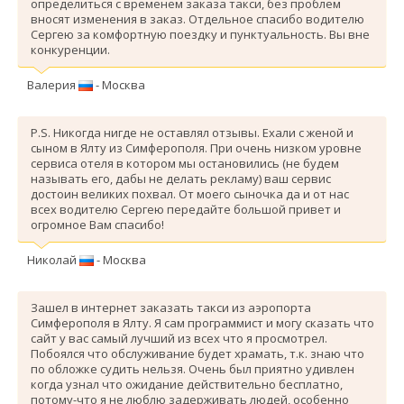
определиться с временем заказа такси, без проблем
вносят изменения в заказ. Отдельное спасибо водителю
Сергею за комфортную поездку и пунктуальность. Вы вне
конкуренции.
Валерия
- Москва
P.S. Никогда нигде не оставлял отзывы. Ехали с женой и
сыном в Ялту из Симферополя. При очень низком уровне
сервиса отеля в котором мы остановились (не будем
называть его, дабы не делать рекламу) ваш сервис
достоин великих похвал. От моего сыночка да и от нас
всех водителю Сергею передайте большой привет и
огромное Вам спасибо!
Николай
- Москва
Зашел в интернет заказать такси из аэропорта
Симферополя в Ялту. Я сам программист и могу сказать что
сайт у вас самый лучший из всех что я просмотрел.
Побоялся что обслуживание будет храмать, т.к. знаю что
по обложке судить нельзя. Очень был приятно удивлен
когда узнал что ожидание действительно бесплатно,
потому-что я не люблю задерживать людей, особенно