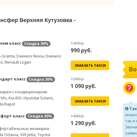
ансфер Верхняя Кутузовка -
ном класс
1 410 р.
Скидка
30%
990
руб.
 Granta, Daewoo Nexia, Daewoo
s, Renault Logan
ЗАКАЗАТЬ ТАКСИ
Во
ндарт класс
1 560 р.
Скидка
30%
1 090
руб.
марки с кондиционером.
olo, Kia RIO, Hyundai Solaris,
ЗАКАЗАТЬ ТАКСИ
a Rapid
Так
можно
форт класс
1 840 р.
Скидка
30%
так и
1 290
руб.
Звони
фортабельные иномарки
заявк
a Octavia, VW Jetta, Toyota