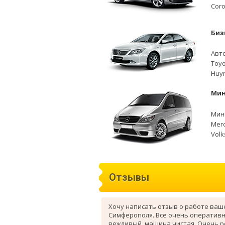
Coro
Биз
Авто
Toyo
Huyn
Мин
Мини
Merc
Volk
Отзывы
Хочу написать отзыв о работе ваш
Симферополя. Все очень оперативн
вежливый, машина чистая. Очень 