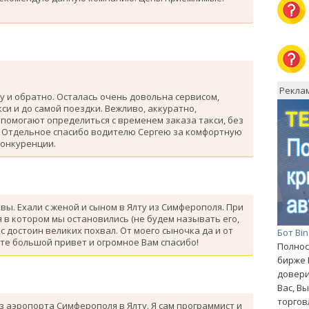
Рекла
у и обратно. Осталась очень довольна сервисом,
си и до самой поездки. Вежливо, аккуратно,
помогают определиться с временем заказа такси, без
. Отдельное спасибо водителю Сергею за комфортную
конкуренции.
ывы. Ехали с женой и сыном в Ялту из Симферополя. При
 в котором мы остановились (не будем называть его,
с достоин великих похвал. От моего сыночка да и от
Бот Bi
те большой привет и огромное Вам спасибо!
Полнос
бирже 
довери
Вас, В
торгов
з аэропорта Симферополя в Ялту. Я сам программист и