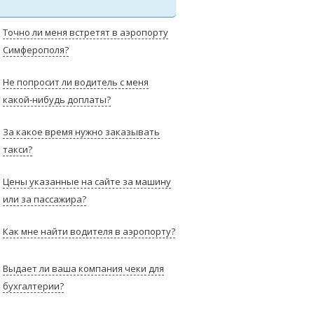
Точно ли меня встретят в аэропорту
Симферополя?
Не попросит ли водитель с меня
какой-нибудь доплаты?
За какое время нужно заказывать
такси?
Цены указанные на сайте за машину
или за пассажира?
Как мне найти водителя в аэропорту?
Выдает ли ваша компания чеки для
бухгалтерии?