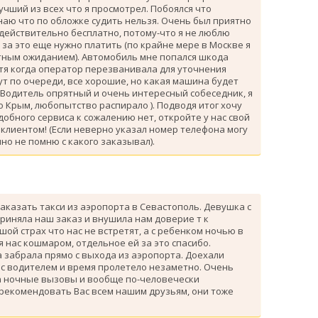
лучший из всех что я просмотрел. Побоялся что
знаю что по обложке судить нельзя. Очень был приятно
 действительно бесплатно, потому-что я не люблю
за это еще нужно платить (по крайне мере в Москве я
атным ожиданием). Автомобиль мне попался шкода
тя когда оператор перезванивала для уточнения
ут по очереди, все хорошие, но какая машина будет
 Водитель опрятный и очень интересный собеседник, я
 Крым, любопытство распирало ). Подводя итог хочу
одобного сервиса к сожалению нет, откройте у нас свой
клиентом! (Если неверно указал номер телефона могу
но не помню с какого заказывал).
аказать такси из аэропорта в Севастополь. Девушка с
риняла наш заказ и внушила нам доверие т к
ой страх что нас не встретят, а с ребенком ночью в
я нас кошмаром, отдельное ей за это спасибо.
 забрала прямо с выхода из аэропорта. Доехали
 с водителем и время пролетело незаметно. Очень
а ночные вызовы и вообще по-человечески
 рекомендовать Вас всем нашим друзьям, они тоже