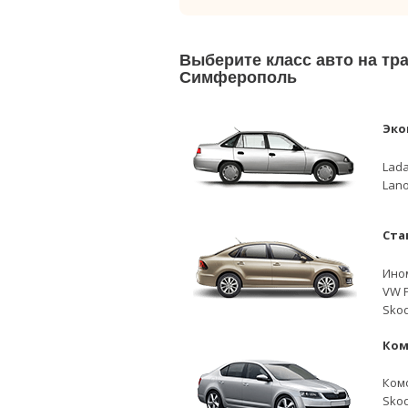
Выберите класс авто на тр
Симферополь
Эко
Lada
Lano
Ста
Ино
VW P
Skod
Ком
Ком
Skod