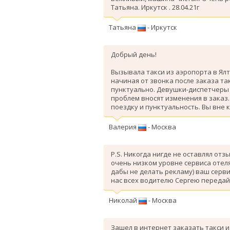
Татьяна. Иркутск . 28.04.21г
Татьяна
- Иркутск
Добрый день!
Вызывала такси из аэропорта в Ялт
начиная от звонка после заказа так
пунктуально. Девушки-диспетчеры 
проблем вносят изменения в заказ
поездку и пунктуальность. Вы вне 
Валерия
- Москва
P.S. Никогда нигде не оставлял отз
очень низком уровне сервиса отеля
дабы не делать рекламу) ваш серви
нас всех водителю Сергею передай
Николай
- Москва
Зашел в интернет заказать такси и