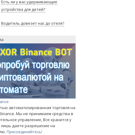
Есть ли у вас удерживающие
устройства для детей?
Водитель довезет нас до отеля?
ма
nance
тью автоматизированная торговля на
Binance. Мы не принимаем средства в
тельное управление, Все хранится у
ы лишь даете разрешение на
лю.
Присоединяйтесь!