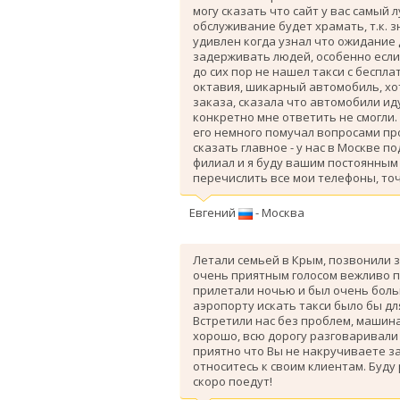
могу сказать что сайт у вас самый 
обслуживание будет храмать, т.к. 
удивлен когда узнал что ожидание
задерживать людей, особенно если 
до сих пор не нашел такси с беспл
октавия, шикарный автомобиль, хо
заказа, сказала что автомобили ид
конкретно мне ответить не смогли.
его немного помучал вопросами про
сказать главное - у нас в Москве п
филиал и я буду вашим постоянным 
перечислить все мои телефоны, точ
Евгений
- Москва
Летали семьей в Крым, позвонили з
очень приятным голосом вежливо п
прилетали ночью и был очень больш
аэропорту искать такси было бы дл
Вcтретили нас без проблем, машина
хорошо, всю дорогу разговаривали
приятно что Вы не накручиваете з
относитесь к своим клиентам. Буду
скоро поедут!