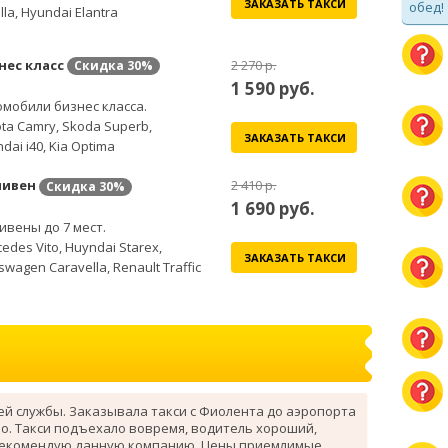
ЗАКАЗАТЬ ТАКСИ
обед!
lla, Hyundai Elantra
нес класс
2 270 р.
Скидка
30%
1 590
руб.
мобили бизнес класса.
ta Camry, Skoda Superb,
ЗАКАЗАТЬ ТАКСИ
dai i40, Kia Optima
ивен
2 410 р.
Скидка
30%
1 690
руб.
вены до 7 мест.
edes Vito, Huyndai Starex,
ЗАКАЗАТЬ ТАКСИ
swagen Caravella, Renault Traffic
ей службы. Заказывала такси с Фиолента до аэропорта
о. Такси подъехало вовремя, водитель хороший,
рекомендую данную компанию. Цены приемлимые.