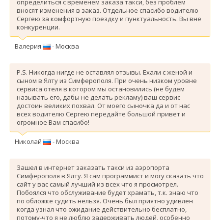
определиться с временем заказа такси, без проблем
вносят изменения в заказ. Отдельное спасибо водителю
Сергею за комфортную поездку и пунктуальность. Вы вне
конкуренции.
Валерия
- Москва
P.S. Никогда нигде не оставлял отзывы. Ехали с женой и
сыном в Ялту из Симферополя. При очень низком уровне
сервиса отеля в котором мы остановились (не будем
называть его, дабы не делать рекламу) ваш сервис
достоин великих похвал. От моего сыночка да и от нас
всех водителю Сергею передайте большой привет и
огромное Вам спасибо!
Николай
- Москва
Зашел в интернет заказать такси из аэропорта
Симферополя в Ялту. Я сам программист и могу сказать что
сайт у вас самый лучший из всех что я просмотрел.
Побоялся что обслуживание будет храмать, т.к. знаю что
по обложке судить нельзя. Очень был приятно удивлен
когда узнал что ожидание действительно бесплатно,
потому-что я не люблю задерживать людей, особенно