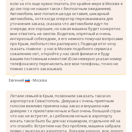
если за это еще нужно платить (по крайне мере в Москве я
до сих пор не нашел такси с бесплатным ожиданием).
Автомобиль мне попался шкода октавия, шикарный
автомобиль, хотя когда оператор перезванивала для
уточнения заказа, сказала что автомобили идут по
очереди, все хорошие, но какая машина будет конкретно
мне ответить не смогли. Водитель опрятный и очень
интересный собеседник, я его немного помучал вопросами
про Крым, любопытство распирало ). Подводя итог хочу
сказать главное - у нас в Москве подобного сервиса к
сожалению нет, откройте у нас свой филиал и я буду
вашим постоянным клиентом! (Если неверно указал номер
телефона могу перечислить все мои телефоны, точно не
помню с какого заказывал).
Евгений
- Москва
Летали семьей в Крым, позвонили заказать такси из
аэропорта в Севастополь. Девушка с очень приятным
голосом вежливо приняла наш заказ и внушила нам
доверие т к прилетали ночью и был очень большой страх
что нас не встретят, а с ребенком ночью в аэропорту
искать такси было бы для нас кошмаром, отдельное ей за
это спасибо. Вcтретили нас без проблем, машина забрала
прямо с выхода из аэропорта. Доехали хорошо, всю дорогу