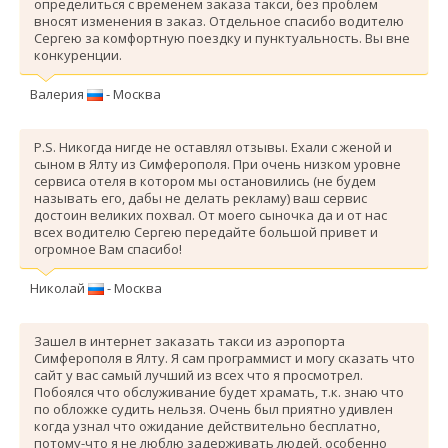
определиться с временем заказа такси, без проблем
вносят изменения в заказ. Отдельное спасибо водителю
Сергею за комфортную поездку и пунктуальность. Вы вне
конкуренции.
Валерия
- Москва
P.S. Никогда нигде не оставлял отзывы. Ехали с женой и
сыном в Ялту из Симферополя. При очень низком уровне
сервиса отеля в котором мы остановились (не будем
называть его, дабы не делать рекламу) ваш сервис
достоин великих похвал. От моего сыночка да и от нас
всех водителю Сергею передайте большой привет и
огромное Вам спасибо!
Николай
- Москва
Зашел в интернет заказать такси из аэропорта
Симферополя в Ялту. Я сам программист и могу сказать что
сайт у вас самый лучший из всех что я просмотрел.
Побоялся что обслуживание будет храмать, т.к. знаю что
по обложке судить нельзя. Очень был приятно удивлен
когда узнал что ожидание действительно бесплатно,
потому-что я не люблю задерживать людей, особенно