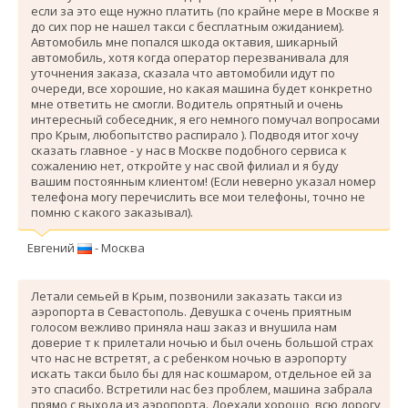
если за это еще нужно платить (по крайне мере в Москве я
до сих пор не нашел такси с бесплатным ожиданием).
Автомобиль мне попался шкода октавия, шикарный
автомобиль, хотя когда оператор перезванивала для
уточнения заказа, сказала что автомобили идут по
очереди, все хорошие, но какая машина будет конкретно
мне ответить не смогли. Водитель опрятный и очень
интересный собеседник, я его немного помучал вопросами
про Крым, любопытство распирало ). Подводя итог хочу
сказать главное - у нас в Москве подобного сервиса к
сожалению нет, откройте у нас свой филиал и я буду
вашим постоянным клиентом! (Если неверно указал номер
телефона могу перечислить все мои телефоны, точно не
помню с какого заказывал).
Евгений
- Москва
Летали семьей в Крым, позвонили заказать такси из
аэропорта в Севастополь. Девушка с очень приятным
голосом вежливо приняла наш заказ и внушила нам
доверие т к прилетали ночью и был очень большой страх
что нас не встретят, а с ребенком ночью в аэропорту
искать такси было бы для нас кошмаром, отдельное ей за
это спасибо. Вcтретили нас без проблем, машина забрала
прямо с выхода из аэропорта. Доехали хорошо, всю дорогу