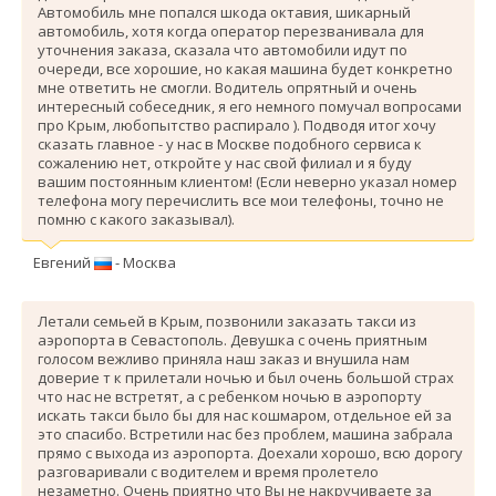
Автомобиль мне попался шкода октавия, шикарный
автомобиль, хотя когда оператор перезванивала для
уточнения заказа, сказала что автомобили идут по
очереди, все хорошие, но какая машина будет конкретно
мне ответить не смогли. Водитель опрятный и очень
интересный собеседник, я его немного помучал вопросами
про Крым, любопытство распирало ). Подводя итог хочу
сказать главное - у нас в Москве подобного сервиса к
сожалению нет, откройте у нас свой филиал и я буду
вашим постоянным клиентом! (Если неверно указал номер
телефона могу перечислить все мои телефоны, точно не
помню с какого заказывал).
Евгений
- Москва
Летали семьей в Крым, позвонили заказать такси из
аэропорта в Севастополь. Девушка с очень приятным
голосом вежливо приняла наш заказ и внушила нам
доверие т к прилетали ночью и был очень большой страх
что нас не встретят, а с ребенком ночью в аэропорту
искать такси было бы для нас кошмаром, отдельное ей за
это спасибо. Вcтретили нас без проблем, машина забрала
прямо с выхода из аэропорта. Доехали хорошо, всю дорогу
разговаривали с водителем и время пролетело
незаметно. Очень приятно что Вы не накручиваете за