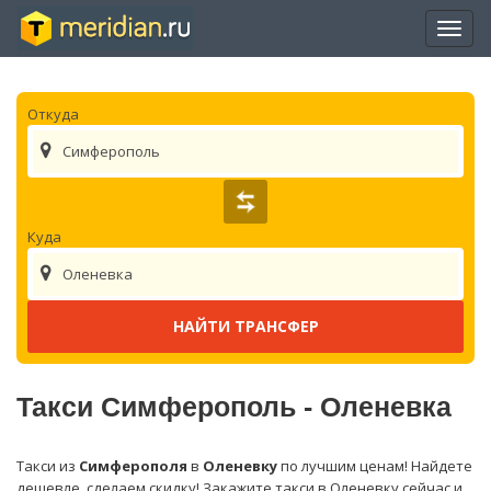
Отры
нави
Откуда
Симферополь
Куда
Оленевка
Такси Симферополь - Оленевка
Такси из
Симферополя
в
Оленевку
по лучшим ценам! Найдете
дешевле, сделаем скидку! Закажите такси в Оленевку сейчас и