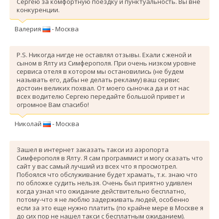
Сергею за комфортную поездку и пунктуальность. Вы вне
конкуренции.
Валерия
- Москва
P.S. Никогда нигде не оставлял отзывы. Ехали с женой и
сыном в Ялту из Симферополя. При очень низком уровне
сервиса отеля в котором мы остановились (не будем
называть его, дабы не делать рекламу) ваш сервис
достоин великих похвал. От моего сыночка да и от нас
всех водителю Сергею передайте большой привет и
огромное Вам спасибо!
Николай
- Москва
Зашел в интернет заказать такси из аэропорта
Симферополя в Ялту. Я сам программист и могу сказать что
сайт у вас самый лучший из всех что я просмотрел.
Побоялся что обслуживание будет храмать, т.к. знаю что
по обложке судить нельзя. Очень был приятно удивлен
когда узнал что ожидание действительно бесплатно,
потому-что я не люблю задерживать людей, особенно
если за это еще нужно платить (по крайне мере в Москве я
до сих пор не нашел такси с бесплатным ожиданием).