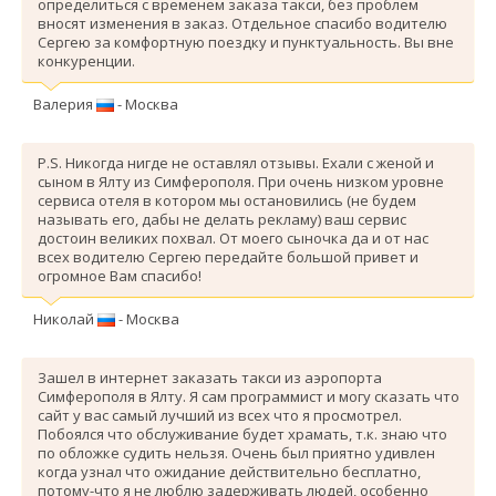
определиться с временем заказа такси, без проблем
вносят изменения в заказ. Отдельное спасибо водителю
Сергею за комфортную поездку и пунктуальность. Вы вне
конкуренции.
Валерия
- Москва
P.S. Никогда нигде не оставлял отзывы. Ехали с женой и
сыном в Ялту из Симферополя. При очень низком уровне
сервиса отеля в котором мы остановились (не будем
называть его, дабы не делать рекламу) ваш сервис
достоин великих похвал. От моего сыночка да и от нас
всех водителю Сергею передайте большой привет и
огромное Вам спасибо!
Николай
- Москва
Зашел в интернет заказать такси из аэропорта
Симферополя в Ялту. Я сам программист и могу сказать что
сайт у вас самый лучший из всех что я просмотрел.
Побоялся что обслуживание будет храмать, т.к. знаю что
по обложке судить нельзя. Очень был приятно удивлен
когда узнал что ожидание действительно бесплатно,
потому-что я не люблю задерживать людей, особенно