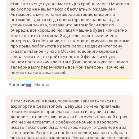
если за это еще нужно платить (по крайне мере в Москве я
до сих пор не нашел такси с бесплатным ожиданием).
Автомобиль мне попался шкода октавия, шикарный
автомобиль, хотя когда оператор перезванивала для
уточнения заказа, сказала что автомобили идут по
очереди, все хорошие, но какая машина будет конкретно
мне ответить не смогли. Водитель опрятный и очень
интересный собеседник, я его немного помучал вопросами
про Крым, любопытство распирало ). Подводя итог хочу
сказать главное - у нас в Москве подобного сервиса к
сожалению нет, откройте у нас свой филиал и я буду
вашим постоянным клиентом! (Если неверно указал номер
телефона могу перечислить все мои телефоны, точно не
помню с какого заказывал).
Евгений
- Москва
Летали семьей в Крым, позвонили заказать такси из
аэропорта в Севастополь. Девушка с очень приятным
голосом вежливо приняла наш заказ и внушила нам
доверие т к прилетали ночью и был очень большой страх
что нас не встретят, а с ребенком ночью в аэропорту
искать такси было бы для нас кошмаром, отдельное ей за
это спасибо. Вcтретили нас без проблем, машина забрала
прямо с выхода из аэропорта. Доехали хорошо, всю дорогу