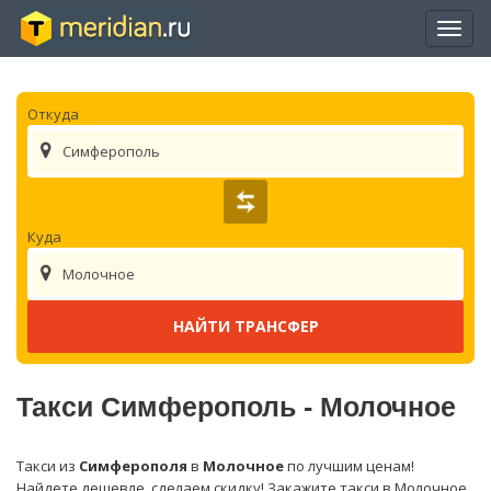
Отры
нави
Откуда
Симферополь
Куда
Молочное
Такси Симферополь - Молочное
Такси из
Симферополя
в
Молочное
по лучшим ценам!
Найдете дешевле, сделаем скидку! Закажите такси в Молочное