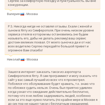
Сергею за комфортную поездку и пунктуальность. Вы вне
конкуренции.
Валерия
- Москва
P.S. Никогда нигде не оставлял отзывы. Ехали с женой и
сыном в Ялту из Симферополя. При очень низком уровне
сервиса отеля в котором мы остановились (не будем
называть его, дабы не делать рекламу) ваш сервис
достоин великих похвал. От моего сыночка да и от нас
всех водителю Сергею передайте большой привет и
огромное Вам спасибо!
Николай
- Москва
Зашел в интернет заказать такси из аэропорта
Симферополя в Ялту. Я сам программист и могу сказать что
сайт у вас самый лучший из всех что я просмотрел.
Побоялся что обслуживание будет храмать, т.к. знаю что
по обложке судить нельзя. Очень был приятно удивлен
когда узнал что ожидание действительно бесплатно,
потому-что я не люблю задерживать людей, особенно
если за это еще нужно платить (по крайне мере в Москве я
до сих пор не нашел такси с бесплатным ожиданием).