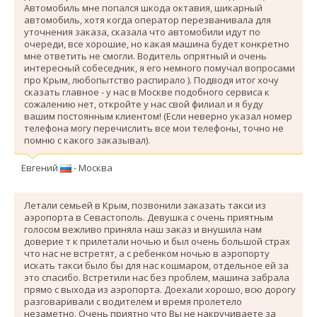
Автомобиль мне попался шкода октавия, шикарный
автомобиль, хотя когда оператор перезванивала для
уточнения заказа, сказала что автомобили идут по
очереди, все хорошие, но какая машина будет конкретно
мне ответить не смогли. Водитель опрятный и очень
интересный собеседник, я его немного помучал вопросами
про Крым, любопытство распирало ). Подводя итог хочу
сказать главное - у нас в Москве подобного сервиса к
сожалению нет, откройте у нас свой филиал и я буду
вашим постоянным клиентом! (Если неверно указал номер
телефона могу перечислить все мои телефоны, точно не
помню с какого заказывал).
Евгений
- Москва
Летали семьей в Крым, позвонили заказать такси из
аэропорта в Севастополь. Девушка с очень приятным
голосом вежливо приняла наш заказ и внушила нам
доверие т к прилетали ночью и был очень большой страх
что нас не встретят, а с ребенком ночью в аэропорту
искать такси было бы для нас кошмаром, отдельное ей за
это спасибо. Вcтретили нас без проблем, машина забрала
прямо с выхода из аэропорта. Доехали хорошо, всю дорогу
разговаривали с водителем и время пролетело
незаметно. Очень приятно что Вы не накручиваете за