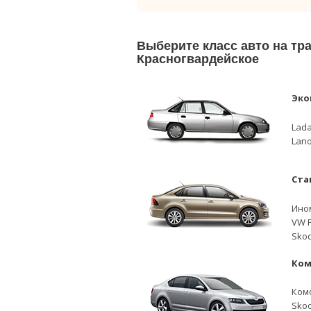
Выберите класс авто на т
Красногвардейское
Эко
Lada
Lano
Ста
Ино
VW P
Skod
Ком
Ком
Skod