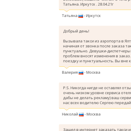
Татьяна. Иркутск . 28.04.21г
Татьяна
- Иркутск
Добрый день!
Вызывала такси из аэропорта в Ялт
начиная от звонка после заказа так
пунктуально. Девушки-диспетчеры 
проблем вносят изменения в заказ
поездку и пунктуальность. Вы вне 
Валерия
- Москва
P.S. Никогда нигде не оставлял отз
очень низком уровне сервиса отеля
дабы не делать рекламу) ваш серви
нас всех водителю Сергею передай
Николай
- Москва
Зашел в интернет заказать такси и