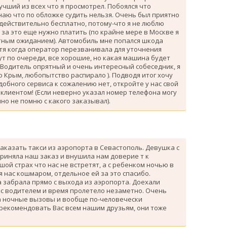
лучший из всех что я просмотрел. Побоялся что
знаю что по обложке судить нельзя. Очень был приятно
 действительно бесплатно, потому-что я не люблю
за это еще нужно платить (по крайне мере в Москве я
атным ожиданием). Автомобиль мне попался шкода
тя когда оператор перезванивала для уточнения
ут по очереди, все хорошие, но какая машина будет
 Водитель опрятный и очень интересный собеседник, я
 Крым, любопытство распирало ). Подводя итог хочу
одобного сервиса к сожалению нет, откройте у нас свой
клиентом! (Если неверно указал номер телефона могу
но не помню с какого заказывал).
аказать такси из аэропорта в Севастополь. Девушка с
риняла наш заказ и внушила нам доверие т к
ой страх что нас не встретят, а с ребенком ночью в
я нас кошмаром, отдельное ей за это спасибо.
 забрала прямо с выхода из аэропорта. Доехали
 с водителем и время пролетело незаметно. Очень
а ночные вызовы и вообще по-человечески
 рекомендовать Вас всем нашим друзьям, они тоже