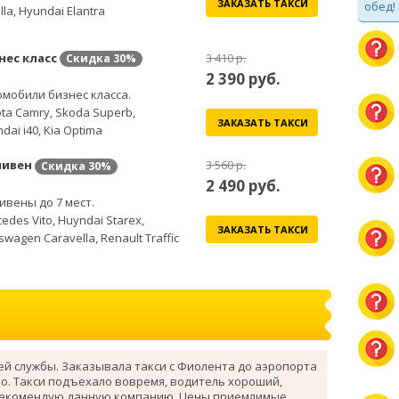
ЗАКАЗАТЬ ТАКСИ
обед!
lla, Hyundai Elantra
нес класс
3 410 р.
Скидка
30%
2 390
руб.
мобили бизнес класса.
ta Camry, Skoda Superb,
ЗАКАЗАТЬ ТАКСИ
dai i40, Kia Optima
ивен
3 560 р.
Скидка
30%
2 490
руб.
вены до 7 мест.
edes Vito, Huyndai Starex,
ЗАКАЗАТЬ ТАКСИ
swagen Caravella, Renault Traffic
ей службы. Заказывала такси с Фиолента до аэропорта
о. Такси подъехало вовремя, водитель хороший,
рекомендую данную компанию. Цены приемлимые.