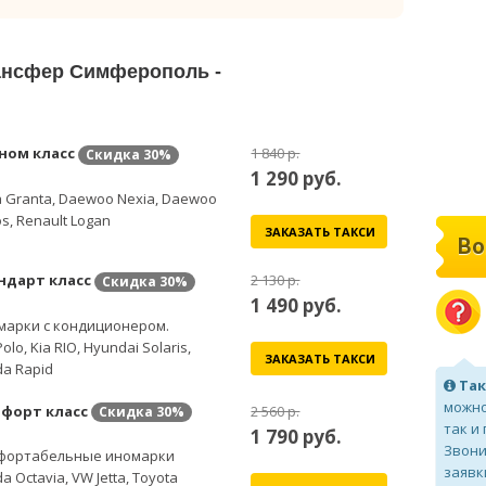
рансфер Симферополь -
ном класс
1 840 р.
Скидка
30%
1 290
руб.
 Granta, Daewoo Nexia, Daewoo
s, Renault Logan
ЗАКАЗАТЬ ТАКСИ
Во
ндарт класс
2 130 р.
Скидка
30%
1 490
руб.
марки с кондиционером.
olo, Kia RIO, Hyundai Solaris,
ЗАКАЗАТЬ ТАКСИ
a Rapid
Так
можно
форт класс
2 560 р.
Скидка
30%
так и
1 790
руб.
Звони
фортабельные иномарки
заявк
a Octavia, VW Jetta, Toyota