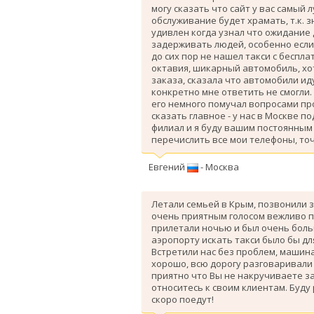
могу сказать что сайт у вас самый 
обслуживание будет храмать, т.к. 
удивлен когда узнал что ожидание
задерживать людей, особенно если 
до сих пор не нашел такси с беспл
октавия, шикарный автомобиль, хо
заказа, сказала что автомобили ид
конкретно мне ответить не смогли.
его немного помучал вопросами про
сказать главное - у нас в Москве п
филиал и я буду вашим постоянным 
перечислить все мои телефоны, точ
Евгений
- Москва
Летали семьей в Крым, позвонили з
очень приятным голосом вежливо п
прилетали ночью и был очень больш
аэропорту искать такси было бы дл
Вcтретили нас без проблем, машина
хорошо, всю дорогу разговаривали
приятно что Вы не накручиваете з
относитесь к своим клиентам. Буду
скоро поедут!