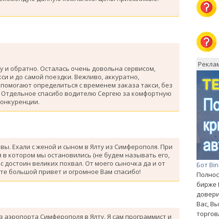
Рекла
у и обратно. Осталась очень довольна сервисом,
си и до самой поездки. Вежливо, аккуратно,
помогают определиться с временем заказа такси, без
. Отдельное спасибо водителю Сергею за комфортную
конкуренции.
ывы. Ехали с женой и сыном в Ялту из Симферополя. При
 в котором мы остановились (не будем называть его,
с достоин великих похвал. От моего сыночка да и от
Бот Bi
те большой привет и огромное Вам спасибо!
Полнос
бирже 
довери
Вас, В
торгов
з аэропорта Симферополя в Ялту. Я сам программист и