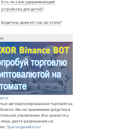
Есть ли у вас удерживающие
устройства для детей?
Водитель довезет нас до отеля?
ма
nance
тью автоматизированная торговля на
Binance. Мы не принимаем средства в
тельное управление, Все хранится у
ы лишь даете разрешение на
лю.
Присоединяйтесь!