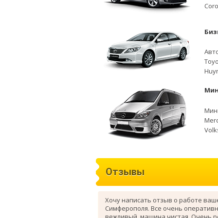
Coro
Биз
Авто
Toyo
Huyn
Мин
Мини
Merc
Volk
Отзывы
Хочу написать отзыв о работе ваш
Симферополя. Все очень оперативн
вежливый, машина чистая. Очень 