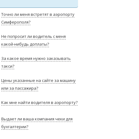
Точно ли меня встретят в аэропорту
Симферополя?
Не попросит ли водитель с меня
какой-нибудь доплаты?
За какое время нужно заказывать
такси?
Цены указанные на сайте за машину
или за пассажира?
Как мне найти водителя в аэропорту?
Выдает ли ваша компания чеки для
бухгалтерии?