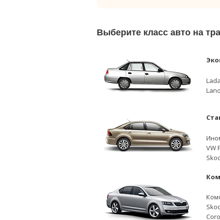
Выберите класс авто на т
Эко
Lada
Lano
Ста
Ино
VW P
Skod
Ком
Ком
Skod
Coro