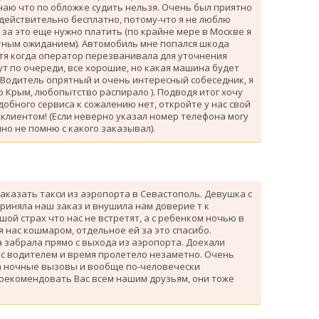
знаю что по обложке судить нельзя. Очень был приятно
 действительно бесплатно, потому-что я не люблю
за это еще нужно платить (по крайне мере в Москве я
атным ожиданием). Автомобиль мне попался шкода
тя когда оператор перезванивала для уточнения
ут по очереди, все хорошие, но какая машина будет
 Водитель опрятный и очень интересный собеседник, я
 Крым, любопытство распирало ). Подводя итог хочу
одобного сервиса к сожалению нет, откройте у нас свой
клиентом! (Если неверно указал номер телефона могу
но не помню с какого заказывал).
аказать такси из аэропорта в Севастополь. Девушка с
риняла наш заказ и внушила нам доверие т к
ой страх что нас не встретят, а с ребенком ночью в
я нас кошмаром, отдельное ей за это спасибо.
 забрала прямо с выхода из аэропорта. Доехали
 с водителем и время пролетело незаметно. Очень
а ночные вызовы и вообще по-человечески
 рекомендовать Вас всем нашим друзьям, они тоже