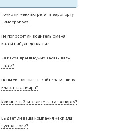
Точно ли меня встретят в аэропорту
Симферополя?
Не попросит ли водитель с меня
какой-нибудь доплаты?
За какое время нужно заказывать
такси?
Цены указанные на сайте за машину
или за пассажира?
Как мне найти водителя в аэропорту?
Выдает ли ваша компания чеки для
бухгалтерии?