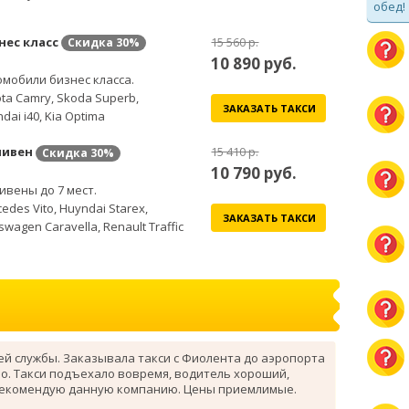
обед!
нес класс
15 560 р.
Скидка
30%
10 890
руб.
мобили бизнес класса.
ta Camry, Skoda Superb,
ЗАКАЗАТЬ ТАКСИ
dai i40, Kia Optima
ивен
15 410 р.
Скидка
30%
10 790
руб.
вены до 7 мест.
edes Vito, Huyndai Starex,
ЗАКАЗАТЬ ТАКСИ
swagen Caravella, Renault Traffic
ей службы. Заказывала такси с Фиолента до аэропорта
о. Такси подъехало вовремя, водитель хороший,
рекомендую данную компанию. Цены приемлимые.