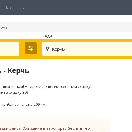
Контакты
ерчь
Куда
Керчь
 - Керчь
чшим ценам! Найдете дешевле, сделаем скидку!
чите скидку 30%
приблизительно 209 км.
адки рейса! Ожидание в аэропорту
бесплатно
!