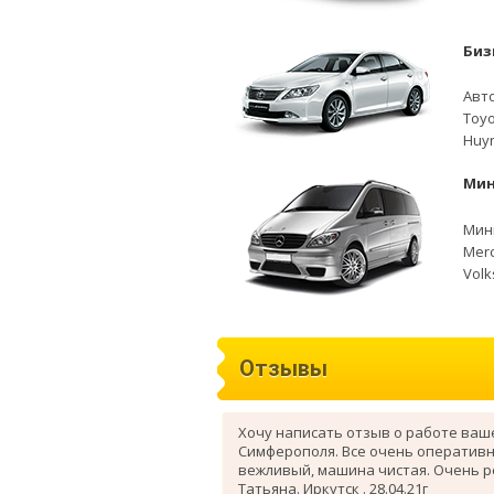
Биз
Авто
Toyo
Huyn
Мин
Мини
Merc
Volk
Отзывы
Хочу написать отзыв о работе ваш
Симферополя. Все очень оперативн
вежливый, машина чистая. Очень 
Татьяна. Иркутск . 28.04.21г