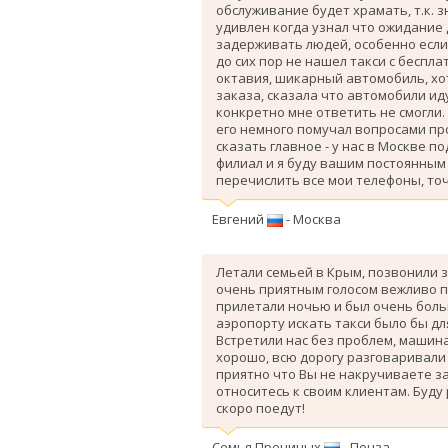
обслуживание будет храмать, т.к. 
удивлен когда узнал что ожидание
задерживать людей, особенно если 
до сих пор не нашел такси с беспл
октавия, шикарный автомобиль, хо
заказа, сказала что автомобили ид
конкретно мне ответить не смогли.
его немного помучал вопросами про
сказать главное - у нас в Москве п
филиал и я буду вашим постоянным 
перечислить все мои телефоны, точ
Евгений
- Москва
Летали семьей в Крым, позвонили з
очень приятным голосом вежливо п
прилетали ночью и был очень больш
аэропорту искать такси было бы дл
Вcтретили нас без проблем, машина
хорошо, всю дорогу разговаривали
приятно что Вы не накручиваете з
относитесь к своим клиентам. Буду
скоро поедут!
Семья Прониных
- Пенза