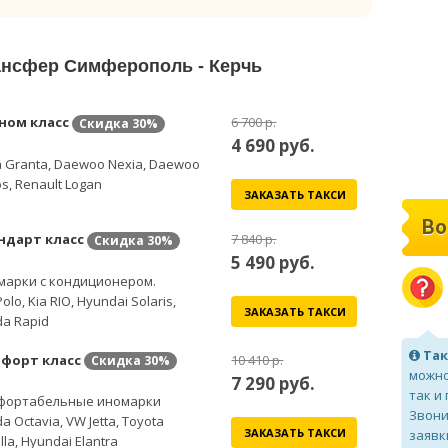
рансфер Симферополь - Керчь
ном класс
6 700 р.
Скидка
30%
4 690
руб.
 Granta, Daewoo Nexia, Daewoo
s, Renault Logan
ЗАКАЗАТЬ ТАКСИ
Во
ндарт класс
7 840 р.
Скидка
30%
5 490
руб.
марки с кондиционером.
olo, Kia RIO, Hyundai Solaris,
ЗАКАЗАТЬ ТАКСИ
a Rapid
Так
форт класс
10 410 р.
Скидка
30%
можно
7 290
руб.
так и
фортабельные иномарки
Звони
a Octavia, VW Jetta, Toyota
ЗАКАЗАТЬ ТАКСИ
заявк
lla, Hyundai Elantra