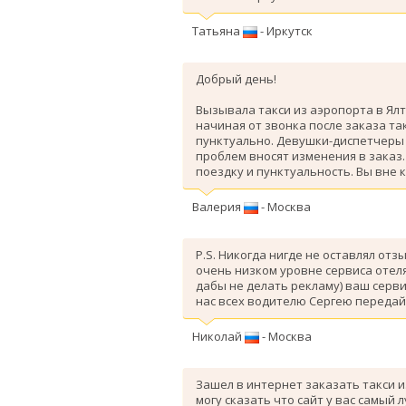
Татьяна
- Иркутск
Добрый день!
Вызывала такси из аэропорта в Ялт
начиная от звонка после заказа так
пунктуально. Девушки-диспетчеры 
проблем вносят изменения в заказ
поездку и пунктуальность. Вы вне 
Валерия
- Москва
P.S. Никогда нигде не оставлял отз
очень низком уровне сервиса отеля
дабы не делать рекламу) ваш серви
нас всех водителю Сергею передай
Николай
- Москва
Зашел в интернет заказать такси и
могу сказать что сайт у вас самый 