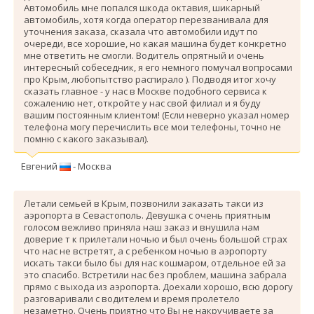
Автомобиль мне попался шкода октавия, шикарный
автомобиль, хотя когда оператор перезванивала для
уточнения заказа, сказала что автомобили идут по
очереди, все хорошие, но какая машина будет конкретно
мне ответить не смогли. Водитель опрятный и очень
интересный собеседник, я его немного помучал вопросами
про Крым, любопытство распирало ). Подводя итог хочу
сказать главное - у нас в Москве подобного сервиса к
сожалению нет, откройте у нас свой филиал и я буду
вашим постоянным клиентом! (Если неверно указал номер
телефона могу перечислить все мои телефоны, точно не
помню с какого заказывал).
Евгений
- Москва
Летали семьей в Крым, позвонили заказать такси из
аэропорта в Севастополь. Девушка с очень приятным
голосом вежливо приняла наш заказ и внушила нам
доверие т к прилетали ночью и был очень большой страх
что нас не встретят, а с ребенком ночью в аэропорту
искать такси было бы для нас кошмаром, отдельное ей за
это спасибо. Вcтретили нас без проблем, машина забрала
прямо с выхода из аэропорта. Доехали хорошо, всю дорогу
разговаривали с водителем и время пролетело
незаметно. Очень приятно что Вы не накручиваете за