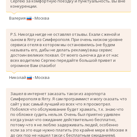
Сергею за комфортную поездку и пунктуальность. Вы вне
конкуренции.
Валерия
- Москва
P.S. Никогда нигде не оставлял отзывы. Ехали с женой и
сыном в Ялту из Симферополя. При очень низком уровне
сервиса отеля в котором мы остановились (не будем
называть его, дабы не делать рекламу) ваш сервис
достоин великих похвал. От моего сыночка да и от нас
всех водителю Сергею передайте большой привет и
огромное Вам спасибо!
Николай
- Москва
Зашел в интернет заказать такси из аэропорта
Симферополя в Ялту. Я сам программист и могу сказать что
сайт у вас самый лучший из всех что я просмотрел.
Побоялся что обслуживание будет храмать, т.к. знаю что
по обложке судить нельзя. Очень был приятно удивлен
когда узнал что ожидание действительно бесплатно,
потому-что я не люблю задерживать людей, особенно
если за это еще нужно платить (по крайне мере в Москве я
до сих пор не нашел такси с бесплатным ожиданием).