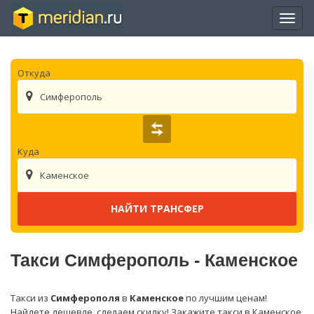
Отры
нави
Откуда
Симферополь
Куда
Каменское
Такси Симферополь - Каменское
Такси из
Симферополя
в
Каменское
по лучшим ценам!
Найдете дешевле, сделаем скидку! Закажите такси в Каменское