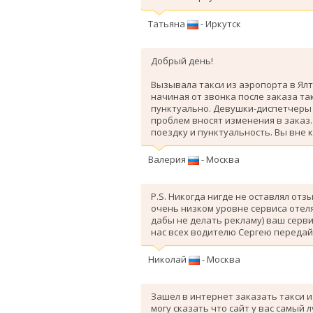
Татьяна
- Иркутск
Добрый день!
Вызывала такси из аэропорта в Ялт
начиная от звонка после заказа так
пунктуально. Девушки-диспетчеры 
проблем вносят изменения в заказ
поездку и пунктуальность. Вы вне 
Валерия
- Москва
P.S. Никогда нигде не оставлял отз
очень низком уровне сервиса отеля
дабы не делать рекламу) ваш серви
нас всех водителю Сергею передай
Николай
- Москва
Зашел в интернет заказать такси и
могу сказать что сайт у вас самый 