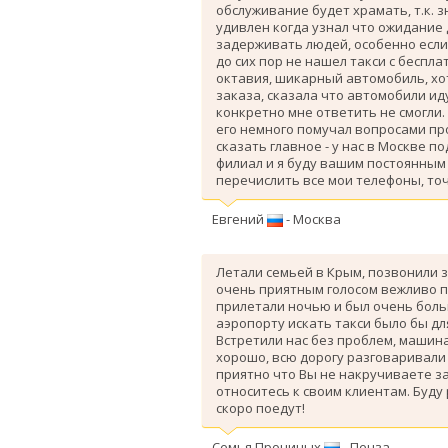
обслуживание будет храмать, т.к. 
удивлен когда узнал что ожидание
задерживать людей, особенно если 
до сих пор не нашел такси с беспл
октавия, шикарный автомобиль, хо
заказа, сказала что автомобили ид
конкретно мне ответить не смогли.
его немного помучал вопросами про
сказать главное - у нас в Москве п
филиал и я буду вашим постоянным 
перечислить все мои телефоны, точ
Евгений
- Москва
Летали семьей в Крым, позвонили з
очень приятным голосом вежливо п
прилетали ночью и был очень больш
аэропорту искать такси было бы дл
Вcтретили нас без проблем, машина
хорошо, всю дорогу разговаривали
приятно что Вы не накручиваете з
относитесь к своим клиентам. Буду
скоро поедут!
Семья Прониных
- Пенза