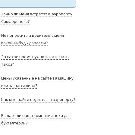
Точно ли меня встретят в аэропорту
Симферополя?
Не попросит ли водитель с меня
какой-нибудь доплаты?
За какое время нужно заказывать
такси?
Цены указанные на сайте за машину
или за пассажира?
Как мне найти водителя в аэропорту?
Выдает ли ваша компания чеки для
бухгалтерии?