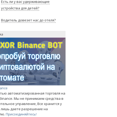
Есть ли у вас удерживающие
устройства для детей?
Водитель довезет нас до отеля?
ма
nance
тью автоматизированная торговля на
Binance. Мы не принимаем средства в
тельное управление, Все хранится у
ы лишь даете разрешение на
лю.
Присоединяйтесь!