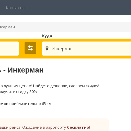
Контакты
нкерман
Куда
Инкерман
 - Инкерман
о лучшим ценам! Найдете дешевле, сделаем скидку!
получите скидку 30%
рман
приблизительно 65 км.
адки рейса! Ожидание в аэропорту
бесплатно
!