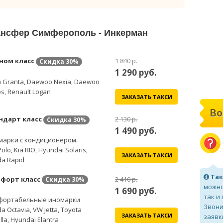
рансфер Симферополь - Инкерман
ном класс
1 840 р.
Скидка
30%
1 290
руб.
 Granta, Daewoo Nexia, Daewoo
s, Renault Logan
ЗАКАЗАТЬ ТАКСИ
Во
ндарт класс
2 130 р.
Скидка
30%
1 490
руб.
марки с кондиционером.
olo, Kia RIO, Hyundai Solaris,
ЗАКАЗАТЬ ТАКСИ
a Rapid
Так
форт класс
2 410 р.
Скидка
30%
можно
1 690
руб.
так и
фортабельные иномарки
Звони
a Octavia, VW Jetta, Toyota
ЗАКАЗАТЬ ТАКСИ
заявк
lla, Hyundai Elantra