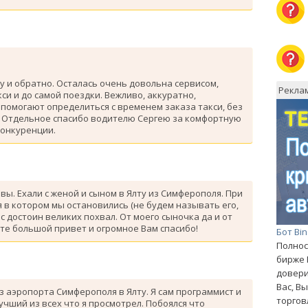
у и обратно. Осталась очень довольна сервисом,
Рекла
си и до самой поездки. Вежливо, аккуратно,
помогают определиться с временем заказа такси, без
. Отдельное спасибо водителю Сергею за комфортную
конкуренции.
ывы. Ехали с женой и сыном в Ялту из Симферополя. При
 в котором мы остановились (не будем называть его,
с достоин великих похвал. От моего сыночка да и от
те большой привет и огромное Вам спасибо!
Бот Bi
Полнос
бирже 
довери
Вас, В
з аэропорта Симферополя в Ялту. Я сам программист и
торгов
лучший из всех что я просмотрел. Побоялся что