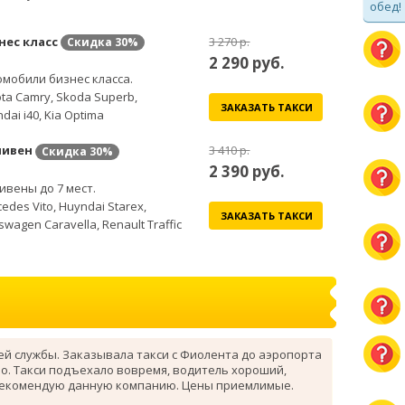
обед!
нес класс
3 270 р.
Скидка
30%
2 290
руб.
мобили бизнес класса.
ta Camry, Skoda Superb,
ЗАКАЗАТЬ ТАКСИ
dai i40, Kia Optima
ивен
3 410 р.
Скидка
30%
2 390
руб.
вены до 7 мест.
edes Vito, Huyndai Starex,
ЗАКАЗАТЬ ТАКСИ
swagen Caravella, Renault Traffic
ей службы. Заказывала такси с Фиолента до аэропорта
о. Такси подъехало вовремя, водитель хороший,
рекомендую данную компанию. Цены приемлимые.