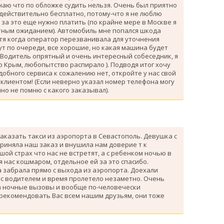
знаю что по обложке судить нельзя. Очень был приятно
 действительно бесплатно, потому-что я не люблю
за это еще нужно платить (по крайне мере в Москве я
атным ожиданием). Автомобиль мне попался шкода
тя когда оператор перезванивала для уточнения
ут по очереди, все хорошие, но какая машина будет
 Водитель опрятный и очень интересный собеседник, я
 Крым, любопытство распирало ). Подводя итог хочу
одобного сервиса к сожалению нет, откройте у нас свой
клиентом! (Если неверно указал номер телефона могу
но не помню с какого заказывал).
аказать такси из аэропорта в Севастополь. Девушка с
риняла наш заказ и внушила нам доверие т к
ой страх что нас не встретят, а с ребенком ночью в
я нас кошмаром, отдельное ей за это спасибо.
 забрала прямо с выхода из аэропорта. Доехали
 с водителем и время пролетело незаметно. Очень
а ночные вызовы и вообще по-человечески
 рекомендовать Вас всем нашим друзьям, они тоже