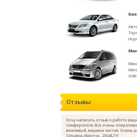
Биз
Авто
Toyo
Huyn
Мин
Мини
Merc
Volk
Отзывы
Хочу написать отзыв о работе ваш
Симферополя. Все очень оперативн
вежливый, машина чистая. Очень 
Татьяна. Иркутск . 28.04.21г