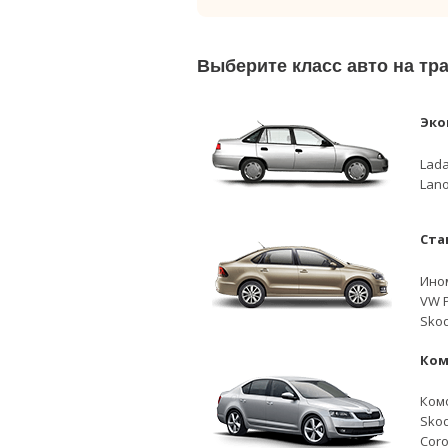
Выберите класс авто на т
Эко
Lada
Lano
Ста
Ино
VW P
Skod
Ком
Ком
Skod
Coro