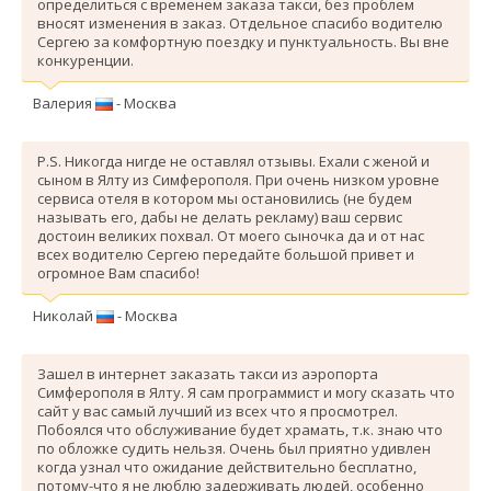
определиться с временем заказа такси, без проблем
вносят изменения в заказ. Отдельное спасибо водителю
Сергею за комфортную поездку и пунктуальность. Вы вне
конкуренции.
Валерия
- Москва
P.S. Никогда нигде не оставлял отзывы. Ехали с женой и
сыном в Ялту из Симферополя. При очень низком уровне
сервиса отеля в котором мы остановились (не будем
называть его, дабы не делать рекламу) ваш сервис
достоин великих похвал. От моего сыночка да и от нас
всех водителю Сергею передайте большой привет и
огромное Вам спасибо!
Николай
- Москва
Зашел в интернет заказать такси из аэропорта
Симферополя в Ялту. Я сам программист и могу сказать что
сайт у вас самый лучший из всех что я просмотрел.
Побоялся что обслуживание будет храмать, т.к. знаю что
по обложке судить нельзя. Очень был приятно удивлен
когда узнал что ожидание действительно бесплатно,
потому-что я не люблю задерживать людей, особенно