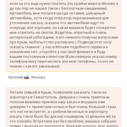
если за это еще нужно платить (по крайне мере в Москве я
до сих пор не нашел такси с бесплатным ожиданием).
Автомобиль мне попался шкода октавия, шикарный
автомобиль, хотя когда оператор перезванивала для
уточнения заказа, сказала что автомобили идут по
очереди, все хорошие, но какая машина будет конкретно
мне ответить не смогли. Водитель опрятный и очень
интересный собеседник, я его немного помучал вопросами
про Крым, любопытство распирало ). Подводя итог хочу
сказать главное - у нас в Москве подобного сервиса к
сожалению нет, откройте у нас свой филиал и я буду
вашим постоянным клиентом! (Если неверно указал номер
телефона могу перечислить все мои телефоны, точно не
помню с какого заказывал).
Евгений
- Москва
Летали семьей в Крым, позвонили заказать такси из
аэропорта в Севастополь. Девушка с очень приятным
голосом вежливо приняла наш заказ и внушила нам
доверие т к прилетали ночью и был очень большой страх
что нас не встретят, а с ребенком ночью в аэропорту
искать такси было бы для нас кошмаром, отдельное ей за
это спасибо. Вcтретили нас без проблем, машина забрала
прямо с выхода из аэропорта. Доехали хорошо, всю дорогу