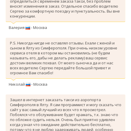
определиться с временем заказа такси, без проблем
вносят изменения в заказ. Отдельное спасибо водителю
Сергею за комфортную поездку и пунктуальность. Вы вне
конкуренции.
Валерия
- Москва
P.S. Никогда нигде не оставлял отзывы. Ехали с женой и
сыном в Ялту из Симферополя. При очень низком уровне
сервиса отеля в котором мы остановились (не будем
называть его, дабы не делать рекламу) ваш сервис
достоин великих похвал. От моего сыночка да и от нас
всех водителю Сергею передайте большой привет и
огромное Вам спасибо!
Николай
- Москва
Зашел в интернет заказать такси из аэропорта
Симферополя в Ялту. Я сам программист и могу сказать что
сайт у вас самый лучший из всех что я просмотрел.
Побоялся что обслуживание будет храмать, т.к. знаю что
по обложке судить нельзя. Очень был приятно удивлен
когда узнал что ожидание действительно бесплатно,
потому-что я не люблю задерживать людей, особенно