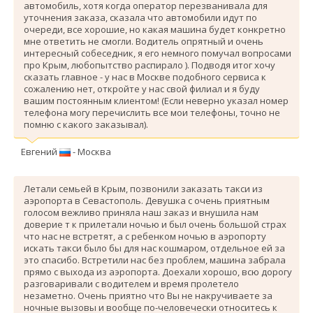
автомобиль, хотя когда оператор перезванивала для
уточнения заказа, сказала что автомобили идут по
очереди, все хорошие, но какая машина будет конкретно
мне ответить не смогли. Водитель опрятный и очень
интересный собеседник, я его немного помучал вопросами
про Крым, любопытство распирало ). Подводя итог хочу
сказать главное - у нас в Москве подобного сервиса к
сожалению нет, откройте у нас свой филиал и я буду
вашим постоянным клиентом! (Если неверно указал номер
телефона могу перечислить все мои телефоны, точно не
помню с какого заказывал).
Евгений
- Москва
Летали семьей в Крым, позвонили заказать такси из
аэропорта в Севастополь. Девушка с очень приятным
голосом вежливо приняла наш заказ и внушила нам
доверие т к прилетали ночью и был очень большой страх
что нас не встретят, а с ребенком ночью в аэропорту
искать такси было бы для нас кошмаром, отдельное ей за
это спасибо. Вcтретили нас без проблем, машина забрала
прямо с выхода из аэропорта. Доехали хорошо, всю дорогу
разговаривали с водителем и время пролетело
незаметно. Очень приятно что Вы не накручиваете за
ночные вызовы и вообще по-человечески относитесь к