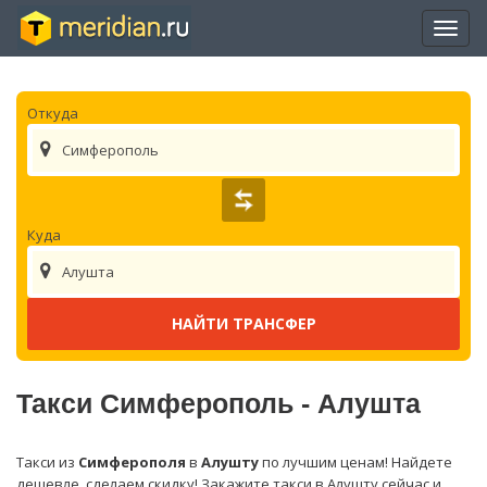
Отры
нави
Откуда
Симферополь
Куда
Алушта
Такси Симферополь - Алушта
Такси из
Симферополя
в
Алушту
по лучшим ценам! Найдете
дешевле, сделаем скидку! Закажите такси в Алушту сейчас и