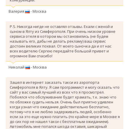
Валерия
- Москва
P.S. Никогда нигде не оставлял отзывы. Ехали с женой и
сыном в Ялту из Симферополя. При очень низком уровне
сервиса отеля в котором мы остановились (не будем
называть его, дабы не делать рекламу) ваш сервис
достоин великих похвал. От моего сыночка да и от нас
всех водителю Сергею передайте большой привет и
огромное Вам спасибо!
Николай
- Москва
Зашел в интернет заказать такси из аэропорта
Симферополя в Ялту. Я сам программист и могу сказать что
сайт у вас самый лучший из всех что я просмотрел.
Побоялся что обслуживание будет храмать, т.к. знаю что
по обложке судить нельзя. Очень был приятно удивлен
когда узнал что ожидание действительно бесплатно,
потому-что я не люблю задерживать людей, особенно
если за это еще нужно платить (по крайне мере в Москве я
до сих пор не нашел такси с бесплатным ожиданием).
Автомобиль мне попался шкода октавия, шикарный