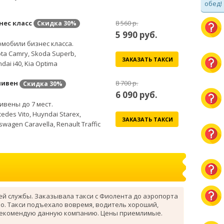
обед!
нес класс
8 560 р.
Скидка
30%
5 990
руб.
мобили бизнес класса.
ta Camry, Skoda Superb,
ЗАКАЗАТЬ ТАКСИ
dai i40, Kia Optima
ивен
8 700 р.
Скидка
30%
6 090
руб.
вены до 7 мест.
edes Vito, Huyndai Starex,
ЗАКАЗАТЬ ТАКСИ
swagen Caravella, Renault Traffic
ей службы. Заказывала такси с Фиолента до аэропорта
о. Такси подъехало вовремя, водитель хороший,
рекомендую данную компанию. Цены приемлимые.