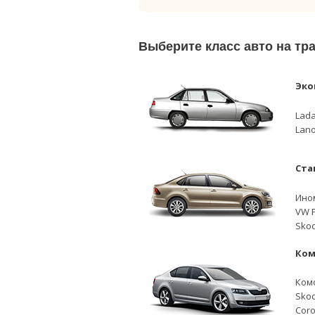
Выберите класс авто на тр
Эко
Lada
Lano
Ста
Ино
VW P
Skod
Ком
Ком
Skod
Coro