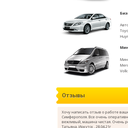
Биз
Авто
Toyo
Huyn
Мин
Мини
Merc
Volk
Отзывы
Хочу написать отзыв о работе ваш
Симферополя. Все очень оперативн
вежливый, машина чистая. Очень 
Татьяна. Иркутск . 28.04.21г