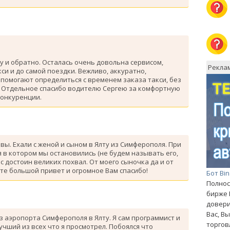
у и обратно. Осталась очень довольна сервисом,
Рекла
си и до самой поездки. Вежливо, аккуратно,
помогают определиться с временем заказа такси, без
. Отдельное спасибо водителю Сергею за комфортную
конкуренции.
ывы. Ехали с женой и сыном в Ялту из Симферополя. При
 в котором мы остановились (не будем называть его,
с достоин великих похвал. От моего сыночка да и от
те большой привет и огромное Вам спасибо!
Бот Bi
Полнос
бирже 
довери
Вас, В
з аэропорта Симферополя в Ялту. Я сам программист и
торгов
лучший из всех что я просмотрел. Побоялся что