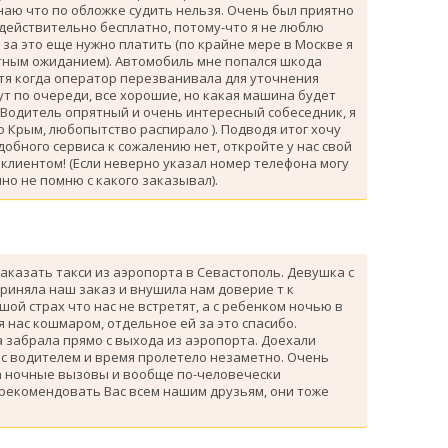
знаю что по обложке судить нельзя. Очень был приятно
 действительно бесплатно, потому-что я не люблю
за это еще нужно платить (по крайне мере в Москве я
атным ожиданием). Автомобиль мне попался шкода
тя когда оператор перезванивала для уточнения
ут по очереди, все хорошие, но какая машина будет
 Водитель опрятный и очень интересный собеседник, я
 Крым, любопытство распирало ). Подводя итог хочу
одобного сервиса к сожалению нет, откройте у нас свой
клиентом! (Если неверно указал номер телефона могу
но не помню с какого заказывал).
аказать такси из аэропорта в Севастополь. Девушка с
риняла наш заказ и внушила нам доверие т к
ой страх что нас не встретят, а с ребенком ночью в
я нас кошмаром, отдельное ей за это спасибо.
 забрала прямо с выхода из аэропорта. Доехали
 с водителем и время пролетело незаметно. Очень
а ночные вызовы и вообще по-человечески
 рекомендовать Вас всем нашим друзьям, они тоже