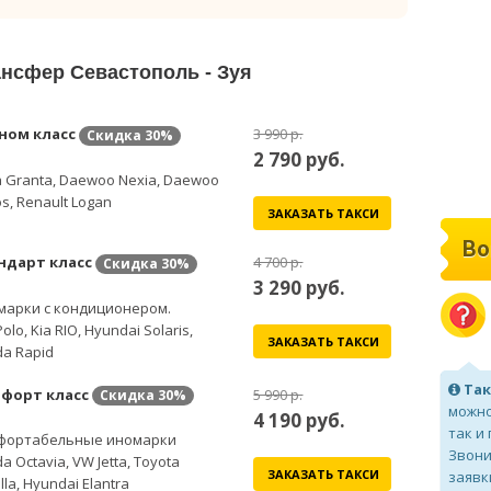
ансфер Севастополь - Зуя
ном класс
3 990 р.
Скидка
30%
2 790
руб.
 Granta, Daewoo Nexia, Daewoo
s, Renault Logan
ЗАКАЗАТЬ ТАКСИ
Во
ндарт класс
4 700 р.
Скидка
30%
3 290
руб.
марки с кондиционером.
olo, Kia RIO, Hyundai Solaris,
ЗАКАЗАТЬ ТАКСИ
a Rapid
Так
форт класс
5 990 р.
Скидка
30%
можно
4 190
руб.
так и
фортабельные иномарки
Звони
a Octavia, VW Jetta, Toyota
ЗАКАЗАТЬ ТАКСИ
заявк
lla, Hyundai Elantra