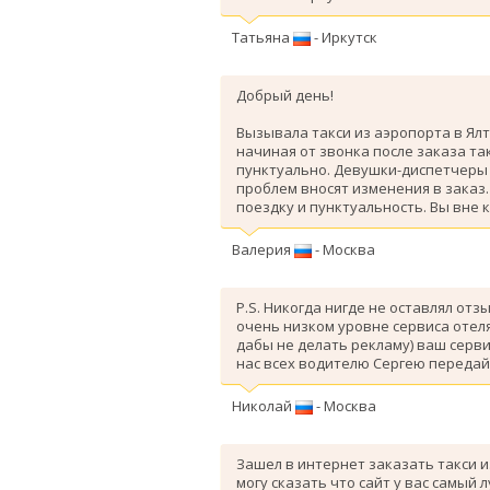
Татьяна
- Иркутск
Добрый день!
Вызывала такси из аэропорта в Ялт
начиная от звонка после заказа так
пунктуально. Девушки-диспетчеры 
проблем вносят изменения в заказ
поездку и пунктуальность. Вы вне 
Валерия
- Москва
P.S. Никогда нигде не оставлял отз
очень низком уровне сервиса отеля
дабы не делать рекламу) ваш серви
нас всех водителю Сергею передай
Николай
- Москва
Зашел в интернет заказать такси и
могу сказать что сайт у вас самый 