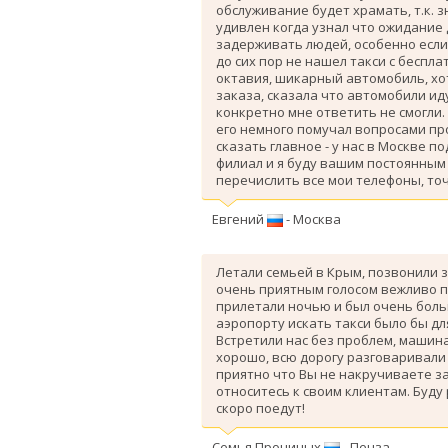
обслуживание будет храмать, т.к. 
удивлен когда узнал что ожидание
задерживать людей, особенно если 
до сих пор не нашел такси с беспл
октавия, шикарный автомобиль, хо
заказа, сказала что автомобили ид
конкретно мне ответить не смогли.
его немного помучал вопросами про
сказать главное - у нас в Москве п
филиал и я буду вашим постоянным 
перечислить все мои телефоны, точ
Евгений
- Москва
Летали семьей в Крым, позвонили з
очень приятным голосом вежливо п
прилетали ночью и был очень больш
аэропорту искать такси было бы дл
Вcтретили нас без проблем, машина
хорошо, всю дорогу разговаривали
приятно что Вы не накручиваете з
относитесь к своим клиентам. Буду
скоро поедут!
Семья Прониных
- Пенза