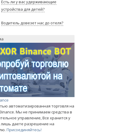
Есть ли у вас удерживающие
устройства для детей?
Водитель довезет нас до отеля?
ма
nance
тью автоматизированная торговля на
Binance. Мы не принимаем средства в
тельное управление, Все хранится у
ы лишь даете разрешение на
лю.
Присоединяйтесь!