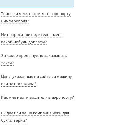
Точно ли меня встретят в аэропорту
Симферополя?
Не попросит ли водитель с меня
какой-нибудь доплаты?
За какое время нужно заказывать
такси?
Цены указанные на сайте за машину
или за пассажира?
Как мне найти водителя в аэропорту?
Выдает ли ваша компания чеки для
бухгалтерии?