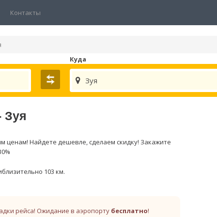
Контакты
я
Куда
Зуя
- Зуя
м ценам! Найдете дешевле, сделаем скидку! Закажите
 30%
близительно 103 км.
адки рейса! Ожидание в аэропорту
бесплатно
!