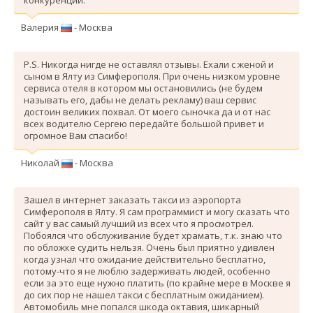
Валерия
- Москва
P.S. Никогда нигде не оставлял отзывы. Ехали с женой и
сыном в Ялту из Симферополя. При очень низком уровне
сервиса отеля в котором мы остановились (не будем
называть его, дабы не делать рекламу) ваш сервис
достоин великих похвал. От моего сыночка да и от нас
всех водителю Сергею передайте большой привет и
огромное Вам спасибо!
Николай
- Москва
Зашел в интернет заказать такси из аэропорта
Симферополя в Ялту. Я сам программист и могу сказать что
сайт у вас самый лучший из всех что я просмотрел.
Побоялся что обслуживание будет храмать, т.к. знаю что
по обложке судить нельзя. Очень был приятно удивлен
когда узнал что ожидание действительно бесплатно,
потому-что я не люблю задерживать людей, особенно
если за это еще нужно платить (по крайне мере в Москве я
до сих пор не нашел такси с бесплатным ожиданием).
Автомобиль мне попался шкода октавия, шикарный