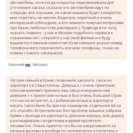
автомобиль, хотя когда оператор перезванивала для
уточнения заказа, сказала что автомобили идут по
очереди, все хорошие, но какая машина будет конкретно
мне ответить не смогли. Водитель опрятный и очень
интересный собеседник, я его немного помучал вопросами
про Крым, любопытство распирало ). Подводя итог хочу
сказать главное - у нас в Москве подобного сервиса к
сожалению нет, откройте у нас свой филиал и я буду
вашим постоянным клиентом! (Если неверно указал номер
телефона могу перечислить все мои телефоны, точно не
помню с какого заказывал).
Евгений
- Москва
Летали семьей в Крым, позвонили заказать такси из
аэропорта в Севастополь. Девушка с очень приятным
голосом вежливо приняла наш заказ и внушила нам
доверие т к прилетали ночью и был очень большой страх
что нас не встретят, а с ребенком ночью в аэропорту
искать такси было бы для нас кошмаром, отдельное ей за
это спасибо. Вcтретили нас без проблем, машина забрала
прямо с выхода из аэропорта. Доехали хорошо, всю дорогу
разговаривали с водителем и время пролетело
незаметно. Очень приятно что Вы не накручиваете за
ночные вызовы и вообще по-человечески относитесь к