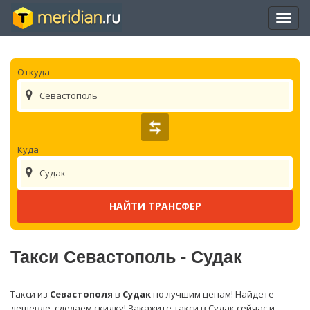
Отры
нави
Откуда
Севастополь
Куда
Судак
Такси Севастополь - Судак
Такси из
Севастополя
в
Судак
по лучшим ценам! Найдете
дешевле, сделаем скидку! Закажите такси в Судак сейчас и