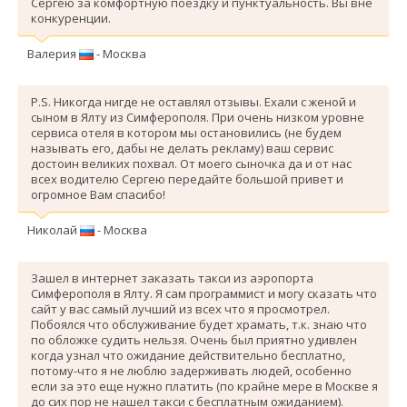
Сергею за комфортную поездку и пунктуальность. Вы вне
конкуренции.
Валерия
- Москва
P.S. Никогда нигде не оставлял отзывы. Ехали с женой и
сыном в Ялту из Симферополя. При очень низком уровне
сервиса отеля в котором мы остановились (не будем
называть его, дабы не делать рекламу) ваш сервис
достоин великих похвал. От моего сыночка да и от нас
всех водителю Сергею передайте большой привет и
огромное Вам спасибо!
Николай
- Москва
Зашел в интернет заказать такси из аэропорта
Симферополя в Ялту. Я сам программист и могу сказать что
сайт у вас самый лучший из всех что я просмотрел.
Побоялся что обслуживание будет храмать, т.к. знаю что
по обложке судить нельзя. Очень был приятно удивлен
когда узнал что ожидание действительно бесплатно,
потому-что я не люблю задерживать людей, особенно
если за это еще нужно платить (по крайне мере в Москве я
до сих пор не нашел такси с бесплатным ожиданием).