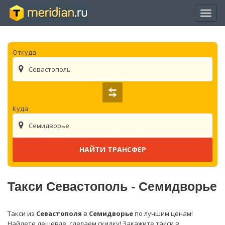
Отры
нави
Откуда
Севастополь
Куда
Семидворье
Такси Севастополь - Семидворье
Такси из
Севастополя
в
Семидворье
по лучшим ценам!
Найдете дешевле, сделаем скидку! Закажите такси в