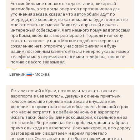
Автомобиль мне попался шкода октавия, шикарный
автомобиль, хотя когда оператор перезванивала для
уточнения заказа, сказала что автомобили идут по
очереди, все хорошие, но какая машина будет конкретно
мне ответить не смогли. Водитель опрятный и очень
интересный собеседник, я его немного помучал вопросами
про Крым, любопытство распирало ). Подводя итог хочу
сказать главное - у нас в Москве подобного сервиса к
сожалению нет, откройте у нас свой филиал и я буду
вашим постоянным клиентом! (Если неверно указал номер
телефона могу перечислить все мои телефоны, точно не
помню с какого заказывал).
Евгений
- Москва
Летали семьей в Крым, позвонили заказать такси из
аэропорта в Севастополь. Девушка с очень приятным
голосом вежливо приняла наш заказ и внушила нам
доверие т к прилетали ночью и был очень большой страх
что нас не встретят, а с ребенком ночью в аэропорту
искать такси было бы для нас кошмаром, отдельное ей за
это спасибо. Вcтретили нас без проблем, машина забрала
прямо с выхода из аэропорта. Доехали хорошо, всю дорогу
разговаривали с водителем и время пролетело
незаметно. Очень приятно что Вы не накручиваете за