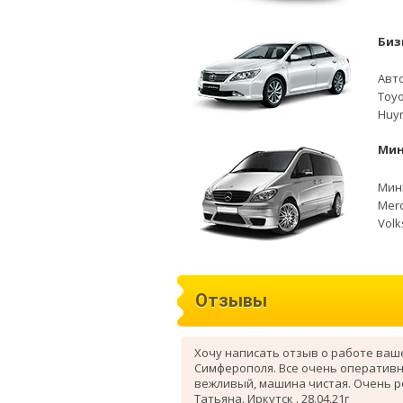
Биз
Авто
Toyo
Huyn
Мин
Мини
Merc
Volk
Отзывы
Хочу написать отзыв о работе ваш
Симферополя. Все очень оперативн
вежливый, машина чистая. Очень 
Татьяна. Иркутск . 28.04.21г