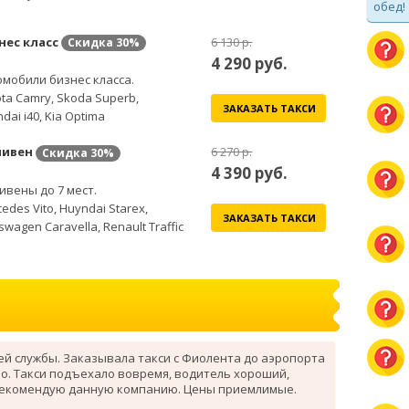
обед!
нес класс
6 130 р.
Скидка
30%
4 290
руб.
мобили бизнес класса.
ta Camry, Skoda Superb,
ЗАКАЗАТЬ ТАКСИ
dai i40, Kia Optima
ивен
6 270 р.
Скидка
30%
4 390
руб.
вены до 7 мест.
edes Vito, Huyndai Starex,
ЗАКАЗАТЬ ТАКСИ
swagen Caravella, Renault Traffic
ей службы. Заказывала такси с Фиолента до аэропорта
о. Такси подъехало вовремя, водитель хороший,
рекомендую данную компанию. Цены приемлимые.