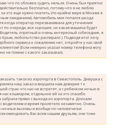
знаю что по обложке судить нельзя. Очень был приятно
 действительно бесплатно, потому-что я не люблю
за это еще нужно платить (по крайне мере в Москве я
атным ожиданием). Автомобиль мне попался шкода
тя когда оператор перезванивала для уточнения
ут по очереди, все хорошие, но какая машина будет
 Водитель опрятный и очень интересный собеседник, я
 Крым, любопытство распирало ). Подводя итог хочу
одобного сервиса к сожалению нет, откройте у нас свой
клиентом! (Если неверно указал номер телефона могу
но не помню с какого заказывал).
аказать такси из аэропорта в Севастополь. Девушка с
риняла наш заказ и внушила нам доверие т к
ой страх что нас не встретят, а с ребенком ночью в
я нас кошмаром, отдельное ей за это спасибо.
 забрала прямо с выхода из аэропорта. Доехали
 с водителем и время пролетело незаметно. Очень
а ночные вызовы и вообще по-человечески
 рекомендовать Вас всем нашим друзьям, они тоже