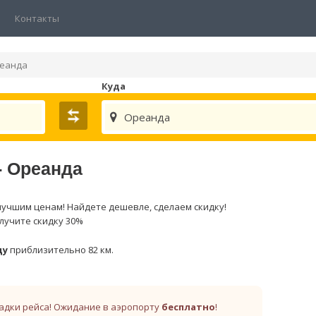
Контакты
еанда
Куда
Ореанда
- Ореанда
лучшим ценам! Найдете дешевле, сделаем скидку!
лучите скидку 30%
ду
приблизительно 82 км.
адки рейса! Ожидание в аэропорту
бесплатно
!