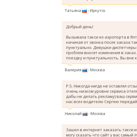
Татьяна
- Иркутск
Добрый день!
Вызывала такси из аэропорта в Ялт
начиная от звонка после заказа так
пунктуально. Девушки-диспетчеры 
проблем вносят изменения в заказ
поездку и пунктуальность. Вы вне 
Валерия
- Москва
P.S. Никогда нигде не оставлял отз
очень низком уровне сервиса отеля
дабы не делать рекламу) ваш серви
нас всех водителю Сергею передай
Николай
- Москва
Зашел в интернет заказать такси и
могу сказать что сайт у вас самый 