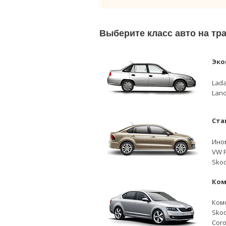
Выберите класс авто на тр
Эко
Lada
Lano
Ста
Ино
VW P
Skod
Ком
Ком
Skod
Coro