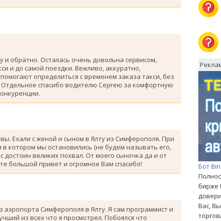
у и обратно. Осталась очень довольна сервисом,
Рекла
си и до самой поездки. Вежливо, аккуратно,
помогают определиться с временем заказа такси, без
. Отдельное спасибо водителю Сергею за комфортную
конкуренции.
ывы. Ехали с женой и сыном в Ялту из Симферополя. При
 в котором мы остановились (не будем называть его,
с достоин великих похвал. От моего сыночка да и от
те большой привет и огромное Вам спасибо!
Бот Bi
Полнос
бирже 
довери
Вас, В
з аэропорта Симферополя в Ялту. Я сам программист и
торгов
лучший из всех что я просмотрел. Побоялся что