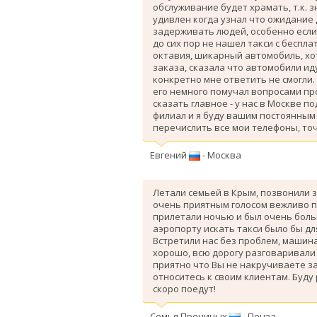
обслуживание будет храмать, т.к. 
удивлен когда узнал что ожидание
задерживать людей, особенно если 
до сих пор не нашел такси с беспл
октавия, шикарный автомобиль, хо
заказа, сказала что автомобили ид
конкретно мне ответить не смогли.
его немного помучал вопросами про
сказать главное - у нас в Москве п
филиал и я буду вашим постоянным 
перечислить все мои телефоны, точ
Евгений
- Москва
Летали семьей в Крым, позвонили з
очень приятным голосом вежливо п
прилетали ночью и был очень больш
аэропорту искать такси было бы дл
Вcтретили нас без проблем, машина
хорошо, всю дорогу разговаривали
приятно что Вы не накручиваете з
относитесь к своим клиентам. Буду
скоро поедут!
Семья Прониных
- Пенза