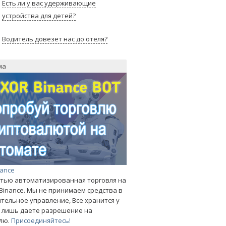
Есть ли у вас удерживающие
устройства для детей?
Водитель довезет нас до отеля?
ма
nance
тью автоматизированная торговля на
Binance. Мы не принимаем средства в
тельное управление, Все хранится у
ы лишь даете разрешение на
лю.
Присоединяйтесь!