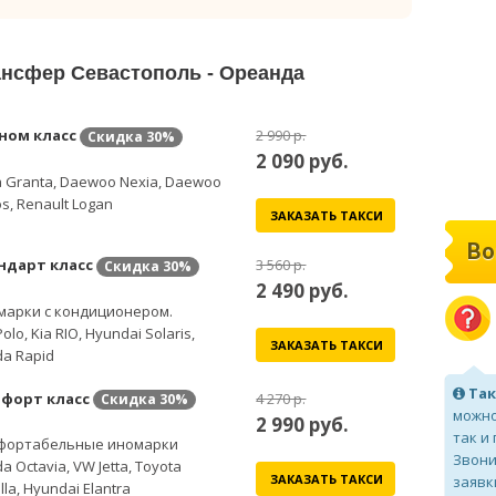
ансфер Севастополь - Ореанда
ном класс
2 990 р.
Скидка
30%
2 090
руб.
 Granta, Daewoo Nexia, Daewoo
s, Renault Logan
ЗАКАЗАТЬ ТАКСИ
Во
ндарт класс
3 560 р.
Скидка
30%
2 490
руб.
марки с кондиционером.
olo, Kia RIO, Hyundai Solaris,
ЗАКАЗАТЬ ТАКСИ
a Rapid
Так
форт класс
4 270 р.
Скидка
30%
можно
2 990
руб.
так и
фортабельные иномарки
Звони
a Octavia, VW Jetta, Toyota
ЗАКАЗАТЬ ТАКСИ
заявк
lla, Hyundai Elantra