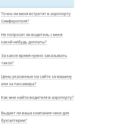
Точно ли меня встретят в аэропорту
Симферополя?
Не попросит ли водитель с меня
какой-нибудь доплаты?
За какое время нужно заказывать
такси?
Цены указанные на сайте за машину
или за пассажира?
Как мне найти водителя в аэропорту?
Выдает ли ваша компания чеки для
бухгалтерии?