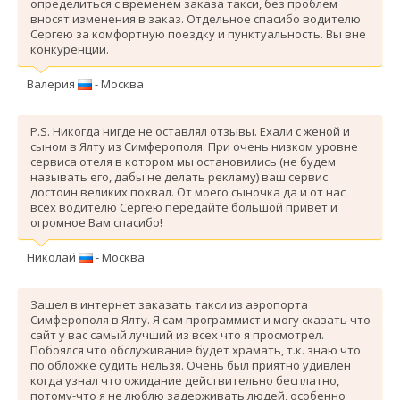
определиться с временем заказа такси, без проблем
вносят изменения в заказ. Отдельное спасибо водителю
Сергею за комфортную поездку и пунктуальность. Вы вне
конкуренции.
Валерия
- Москва
P.S. Никогда нигде не оставлял отзывы. Ехали с женой и
сыном в Ялту из Симферополя. При очень низком уровне
сервиса отеля в котором мы остановились (не будем
называть его, дабы не делать рекламу) ваш сервис
достоин великих похвал. От моего сыночка да и от нас
всех водителю Сергею передайте большой привет и
огромное Вам спасибо!
Николай
- Москва
Зашел в интернет заказать такси из аэропорта
Симферополя в Ялту. Я сам программист и могу сказать что
сайт у вас самый лучший из всех что я просмотрел.
Побоялся что обслуживание будет храмать, т.к. знаю что
по обложке судить нельзя. Очень был приятно удивлен
когда узнал что ожидание действительно бесплатно,
потому-что я не люблю задерживать людей, особенно