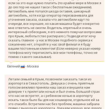
если за это еще нужно платить (по крайне мере в Москве я
до сих пор не нашел такси с бесплатным ожиданием).
Автомобиль мне попался шкода октавия, шикарный
автомобиль, хотя когда оператор перезванивала для
уточнения заказа, сказала что автомобили идут по
очереди, все хорошие, но какая машина будет конкретно
мне ответить не смогли. Водитель опрятный и очень
интересный собеседник, я его немного помучал вопросами
про Крым, любопытство распирало ). Подводя итог хочу
сказать главное - у нас в Москве подобного сервиса к
сожалению нет, откройте у нас свой филиал и я буду
вашим постоянным клиентом! (Если неверно указал номер
телефона могу перечислить все мои телефоны, точно не
помню с какого заказывал).
Евгений
- Москва
Летали семьей в Крым, позвонили заказать такси из
аэропорта в Севастополь. Девушка с очень приятным
голосом вежливо приняла наш заказ и внушила нам
доверие т к прилетали ночью и был очень большой страх
что нас не встретят, а с ребенком ночью в аэропорту
искать такси было бы для нас кошмаром, отдельное ей за
это спасибо. Вcтретили нас без проблем, машина забрала
прямо с выхода из аэропорта. Доехали хорошо, всю дорогу