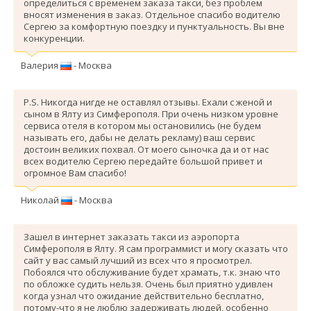
определиться с временем заказа такси, без проблем
вносят изменения в заказ. Отдельное спасибо водителю
Сергею за комфортную поездку и пунктуальность. Вы вне
конкуренции.
Валерия
- Москва
P.S. Никогда нигде не оставлял отзывы. Ехали с женой и
сыном в Ялту из Симферополя. При очень низком уровне
сервиса отеля в котором мы остановились (не будем
называть его, дабы не делать рекламу) ваш сервис
достоин великих похвал. От моего сыночка да и от нас
всех водителю Сергею передайте большой привет и
огромное Вам спасибо!
Николай
- Москва
Зашел в интернет заказать такси из аэропорта
Симферополя в Ялту. Я сам программист и могу сказать что
сайт у вас самый лучший из всех что я просмотрел.
Побоялся что обслуживание будет храмать, т.к. знаю что
по обложке судить нельзя. Очень был приятно удивлен
когда узнал что ожидание действительно бесплатно,
потому-что я не люблю задерживать людей, особенно