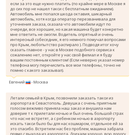
если за это еще нужно платить (по крайне мере в Москве я
до сих пор не нашел такси с бесплатным ожиданием).
Автомобиль мне попался шкода октавия, шикарный
автомобиль, хотя когда оператор перезванивала для
уточнения заказа, сказала что автомобили идут по
очереди, все хорошие, но какая машина будет конкретно
мне ответить не смогли. Водитель опрятный и очень
интересный собеседник, я его немного помучал вопросами
про Крым, любопытство распирало ). Подводя итог хочу
сказать главное - у нас в Москве подобного сервиса к
сожалению нет, откройте у нас свой филиал и я буду
вашим постоянным клиентом! (Если неверно указал номер
телефона могу перечислить все мои телефоны, точно не
помню с какого заказывал).
Евгений
- Москва
Летали семьей в Крым, позвонили заказать такси из
аэропорта в Севастополь. Девушка с очень приятным
голосом вежливо приняла наш заказ и внушила нам
доверие т к прилетали ночью и был очень большой страх
что нас не встретят, а с ребенком ночью в аэропорту
искать такси было бы для нас кошмаром, отдельное ей за
это спасибо. Вcтретили нас без проблем, машина забрала
прямо с выхода из аэропорта. Доехали хорошо, всю дорогу