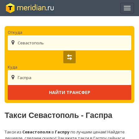
Отры
нави
Откуда
Севастополь
Куда
Гаспра
Такси Севастополь - Гаспра
Такси из
Севастополя
в
Гаспру
по лучшим ценам! Найдете
дешевле, сделаем скидку! Закажите такси в Гаспру сейчас и