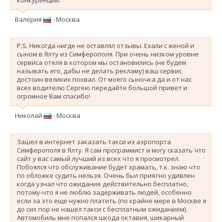
Валерия
- Москва
P.S. Никогда нигде не оставлял отзывы. Ехали с женой и
сыном в Ялту из Симферополя. При очень низком уровне
сервиса отеля в котором мы остановились (не будем
называть его, дабы не делать рекламу) ваш сервис
достоин великих похвал. От моего сыночка да и от нас
всех водителю Сергею передайте большой привет и
огромное Вам спасибо!
Николай
- Москва
Зашел в интернет заказать такси из аэропорта
Симферополя в Ялту. Я сам программист и могу сказать что
сайт у вас самый лучший из всех что я просмотрел.
Побоялся что обслуживание будет храмать, т.к. знаю что
по обложке судить нельзя. Очень был приятно удивлен
когда узнал что ожидание действительно бесплатно,
потому-что я не люблю задерживать людей, особенно
если за это еще нужно платить (по крайне мере в Москве я
до сих пор не нашел такси с бесплатным ожиданием).
Автомобиль мне попался шкода октавия, шикарный