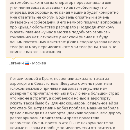
автомобиль, хотя когда оператор перезванивала для
уточнения заказа, сказала что автомобили идут по
очереди, все хорошие, но какая машина будет конкретно
мне ответить не смогли. Водитель опрятный и очень
интересный собеседник, я его немного помучал вопросами
про Крым, любопытство распирало ). Подводя итог хочу
сказать главное - у нас в Москве подобного сервиса к
сожалению нет, откройте у нас свой филиал и я буду
вашим постоянным клиентом! (Если неверно указал номер
телефона могу перечислить все мои телефоны, точно не
помню с какого заказывал).
Евгений
- Москва
Летали семьей в Крым, позвонили заказать такси из
аэропорта в Севастополь. Девушка с очень приятным
голосом вежливо приняла наш заказ и внушила нам
доверие т к прилетали ночью и был очень большой страх
что нас не встретят, а с ребенком ночью в аэропорту
искать такси было бы для нас кошмаром, отдельное ей за
это спасибо. Вcтретили нас без проблем, машина забрала
прямо с выхода из аэропорта. Доехали хорошо, всю дорогу
разговаривали с водителем и время пролетело
незаметно. Очень приятно что Вы не накручиваете за
ночные вызовы и вообще по-человечески относитесь к