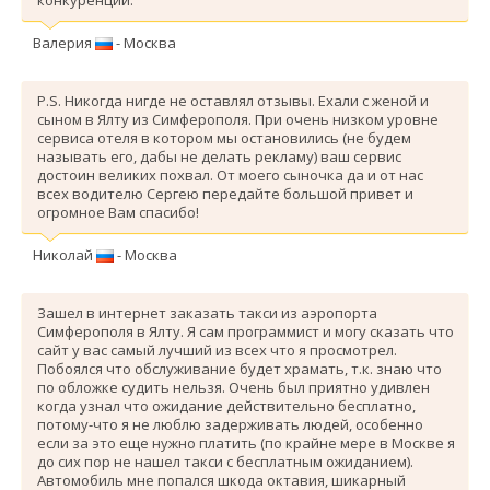
Валерия
- Москва
P.S. Никогда нигде не оставлял отзывы. Ехали с женой и
сыном в Ялту из Симферополя. При очень низком уровне
сервиса отеля в котором мы остановились (не будем
называть его, дабы не делать рекламу) ваш сервис
достоин великих похвал. От моего сыночка да и от нас
всех водителю Сергею передайте большой привет и
огромное Вам спасибо!
Николай
- Москва
Зашел в интернет заказать такси из аэропорта
Симферополя в Ялту. Я сам программист и могу сказать что
сайт у вас самый лучший из всех что я просмотрел.
Побоялся что обслуживание будет храмать, т.к. знаю что
по обложке судить нельзя. Очень был приятно удивлен
когда узнал что ожидание действительно бесплатно,
потому-что я не люблю задерживать людей, особенно
если за это еще нужно платить (по крайне мере в Москве я
до сих пор не нашел такси с бесплатным ожиданием).
Автомобиль мне попался шкода октавия, шикарный