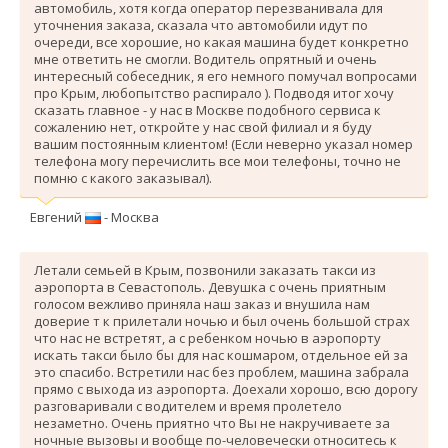
автомобиль, хотя когда оператор перезванивала для
уточнения заказа, сказала что автомобили идут по
очереди, все хорошие, но какая машина будет конкретно
мне ответить не смогли. Водитель опрятный и очень
интересный собеседник, я его немного помучал вопросами
про Крым, любопытство распирало ). Подводя итог хочу
сказать главное - у нас в Москве подобного сервиса к
сожалению нет, откройте у нас свой филиал и я буду
вашим постоянным клиентом! (Если неверно указал номер
телефона могу перечислить все мои телефоны, точно не
помню с какого заказывал).
Евгений
- Москва
Летали семьей в Крым, позвонили заказать такси из
аэропорта в Севастополь. Девушка с очень приятным
голосом вежливо приняла наш заказ и внушила нам
доверие т к прилетали ночью и был очень большой страх
что нас не встретят, а с ребенком ночью в аэропорту
искать такси было бы для нас кошмаром, отдельное ей за
это спасибо. Вcтретили нас без проблем, машина забрала
прямо с выхода из аэропорта. Доехали хорошо, всю дорогу
разговаривали с водителем и время пролетело
незаметно. Очень приятно что Вы не накручиваете за
ночные вызовы и вообще по-человечески относитесь к