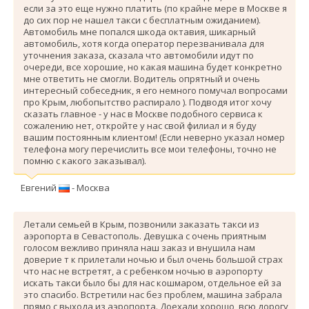
если за это еще нужно платить (по крайне мере в Москве я
до сих пор не нашел такси с бесплатным ожиданием).
Автомобиль мне попался шкода октавия, шикарный
автомобиль, хотя когда оператор перезванивала для
уточнения заказа, сказала что автомобили идут по
очереди, все хорошие, но какая машина будет конкретно
мне ответить не смогли. Водитель опрятный и очень
интересный собеседник, я его немного помучал вопросами
про Крым, любопытство распирало ). Подводя итог хочу
сказать главное - у нас в Москве подобного сервиса к
сожалению нет, откройте у нас свой филиал и я буду
вашим постоянным клиентом! (Если неверно указал номер
телефона могу перечислить все мои телефоны, точно не
помню с какого заказывал).
Евгений
- Москва
Летали семьей в Крым, позвонили заказать такси из
аэропорта в Севастополь. Девушка с очень приятным
голосом вежливо приняла наш заказ и внушила нам
доверие т к прилетали ночью и был очень большой страх
что нас не встретят, а с ребенком ночью в аэропорту
искать такси было бы для нас кошмаром, отдельное ей за
это спасибо. Вcтретили нас без проблем, машина забрала
прямо с выхода из аэропорта. Доехали хорошо, всю дорогу