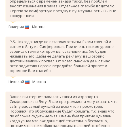
определиться с временем заказа такси, без проблем
вносят изменения в заказ. Отдельное спасибо водителю
Сергею за комфортную поездку и пунктуальность. Вы вне
конкуренции.
Валерия
- Москва
P.S. Никогда нигде не оставлял отзывы. Ехали с женой и
сыном в Ялту из Симферополя. При очень низком уровне
сервиса отеля в котором мы остановились (не будем
называть его, дабы не делать рекламу) ваш сервис
достоин великих похвал. От моего сыночка да и от нас
всех водителю Сергею передайте большой привет и
огромное Вам спасибо!
Николай
- Москва
Зашел в интернет заказать такси из аэропорта
Симферополя в Ялту. Я сам программист и могу сказать что
сайт у вас самый лучший из всех что я просмотрел.
Побоялся что обслуживание будет храмать, т.к. знаю что
по обложке судить нельзя. Очень был приятно удивлен
когда узнал что ожидание действительно бесплатно,
потому-что я не люблю задерживать людей, особенно