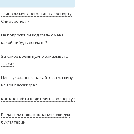
Точно ли меня встретят в аэропорту
Симферополя?
Не попросит ли водитель с меня
какой-нибудь доплаты?
За какое время нужно заказывать
такси?
Цены указанные на сайте за машину
или за пассажира?
Как мне найти водителя в аэропорту?
Выдает ли ваша компания чеки для
бухгалтерии?