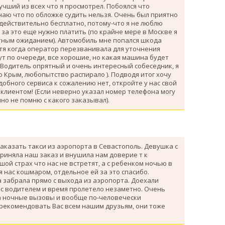
лучший из всех что я просмотрел. Побоялся что
знаю что по обложке судить нельзя. Очень был приятно
 действительно бесплатно, потому-что я не люблю
за это еще нужно платить (по крайне мере в Москве я
атным ожиданием). Автомобиль мне попался шкода
тя когда оператор перезванивала для уточнения
ут по очереди, все хорошие, но какая машина будет
 Водитель опрятный и очень интересный собеседник, я
 Крым, любопытство распирало ). Подводя итог хочу
одобного сервиса к сожалению нет, откройте у нас свой
клиентом! (Если неверно указал номер телефона могу
но не помню с какого заказывал).
аказать такси из аэропорта в Севастополь. Девушка с
риняла наш заказ и внушила нам доверие т к
ой страх что нас не встретят, а с ребенком ночью в
я нас кошмаром, отдельное ей за это спасибо.
 забрала прямо с выхода из аэропорта. Доехали
 с водителем и время пролетело незаметно. Очень
а ночные вызовы и вообще по-человечески
 рекомендовать Вас всем нашим друзьям, они тоже