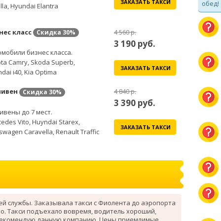
ЗАКАЗАТЬ ТАКСИ
обед!
lla, Hyundai Elantra
нес класс
4 560 р.
Скидка
30%
3 190
руб.
мобили бизнес класса.
ta Camry, Skoda Superb,
ЗАКАЗАТЬ ТАКСИ
dai i40, Kia Optima
ивен
4 840 р.
Скидка
30%
3 390
руб.
вены до 7 мест.
edes Vito, Huyndai Starex,
ЗАКАЗАТЬ ТАКСИ
swagen Caravella, Renault Traffic
ей службы. Заказывала такси с Фиолента до аэропорта
о. Такси подъехало вовремя, водитель хороший,
рекомендую данную компанию. Цены приемлимые.