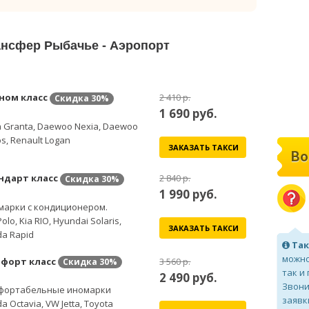
ансфер Рыбачье - Аэропорт
ном класс
2 410 р.
Скидка
30%
1 690
руб.
 Granta, Daewoo Nexia, Daewoo
s, Renault Logan
ЗАКАЗАТЬ ТАКСИ
Во
ндарт класс
2 840 р.
Скидка
30%
1 990
руб.
марки с кондиционером.
olo, Kia RIO, Hyundai Solaris,
ЗАКАЗАТЬ ТАКСИ
a Rapid
Так
можно
форт класс
3 560 р.
Скидка
30%
так и
2 490
руб.
Звони
фортабельные иномарки
заявк
a Octavia, VW Jetta, Toyota