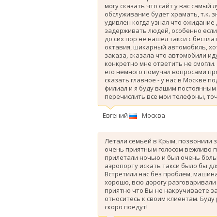
могу сказать что сайт у вас самый 
обслуживание будет храмать, т.к. 
удивлен когда узнал что ожидание
задерживать людей, особенно если 
до сих пор не нашел такси с беспл
октавия, шикарный автомобиль, хо
заказа, сказала что автомобили ид
конкретно мне ответить не смогли.
его немного помучал вопросами про
сказать главное - у нас в Москве п
филиал и я буду вашим постоянным 
перечислить все мои телефоны, точ
Евгений
- Москва
Летали семьей в Крым, позвонили з
очень приятным голосом вежливо п
прилетали ночью и был очень больш
аэропорту искать такси было бы дл
Вcтретили нас без проблем, машина
хорошо, всю дорогу разговаривали
приятно что Вы не накручиваете з
относитесь к своим клиентам. Буду
скоро поедут!