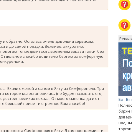
Рекла
у и обратно. Осталась очень довольна сервисом,
си и до самой поездки. Вежливо, аккуратно,
помогают определиться с временем заказа такси, без
. Отдельное спасибо водителю Сергею за комфортную
конкуренции.
ывы. Ехали с женой и сыном в Ялту из Симферополя. При
 в котором мы остановились (не будем называть его,
с достоин великих похвал. От моего сыночка да и от
Бот Bi
те большой привет и огромное Вам спасибо!
Полнос
бирже 
довери
Вас, В
торгов
з аэропорта Симферополя в Ялту. Я сам программист и