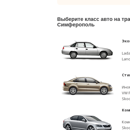
Выберите класс авто на тр
Симферополь
Эко
Lada
Lano
Ста
Ино
VW P
Skod
Ком
Ком
Skod