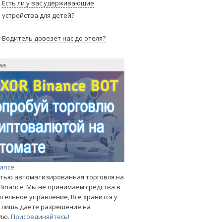
Есть ли у вас удерживающие
устройства для детей?
Водитель довезет нас до отеля?
ма
nance
тью автоматизированная торговля на
Binance. Мы не принимаем средства в
тельное управление, Все хранится у
ы лишь даете разрешение на
лю.
Присоединяйтесь!