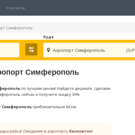
Контакты
орт Симферополь
Куда
Аэропорт Симферополь
(SIP
эропорт Симферополь
ферополь
по лучшим ценам! Найдете дешевле, сделаем
мферополь сейчас и получите скидку 30%
т Симферополь
приблизительно 84 км.
адки рейса! Ожидание в аэропорту
бесплатно
!