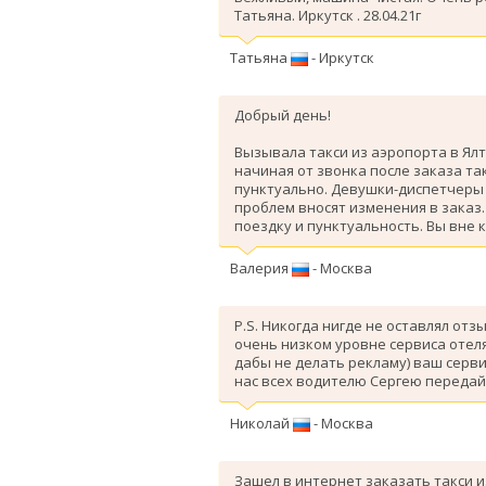
Татьяна. Иркутск . 28.04.21г
Татьяна
- Иркутск
Добрый день!
Вызывала такси из аэропорта в Ялт
начиная от звонка после заказа так
пунктуально. Девушки-диспетчеры 
проблем вносят изменения в заказ
поездку и пунктуальность. Вы вне 
Валерия
- Москва
P.S. Никогда нигде не оставлял отз
очень низком уровне сервиса отеля
дабы не делать рекламу) ваш серви
нас всех водителю Сергею передай
Николай
- Москва
Зашел в интернет заказать такси и