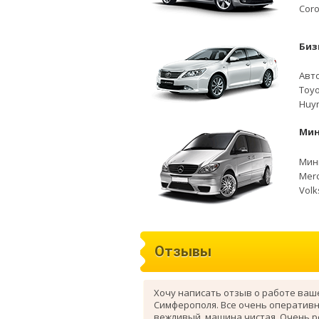
Coro
Биз
Авто
Toyo
Huyn
Мин
Мини
Merc
Volk
Отзывы
Хочу написать отзыв о работе ваш
Симферополя. Все очень оперативн
вежливый, машина чистая. Очень 