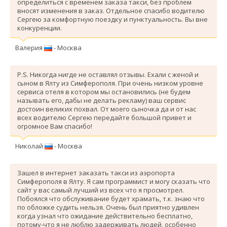
определиться с временем заказа такси, без проблем
вносят изменения в заказ. Отдельное спасибо водителю
Сергею за комфортную поездку и пунктуальность. Вы вне
конкуренции.
Валерия
- Москва
P.S. Никогда нигде не оставлял отзывы. Ехали с женой и
сыном в Ялту из Симферополя. При очень низком уровне
сервиса отеля в котором мы остановились (не будем
называть его, дабы не делать рекламу) ваш сервис
достоин великих похвал. От моего сыночка да и от нас
всех водителю Сергею передайте большой привет и
огромное Вам спасибо!
Николай
- Москва
Зашел в интернет заказать такси из аэропорта
Симферополя в Ялту. Я сам программист и могу сказать что
сайт у вас самый лучший из всех что я просмотрел.
Побоялся что обслуживание будет храмать, т.к. знаю что
по обложке судить нельзя. Очень был приятно удивлен
когда узнал что ожидание действительно бесплатно,
потому-что я не люблю задерживать людей, особенно