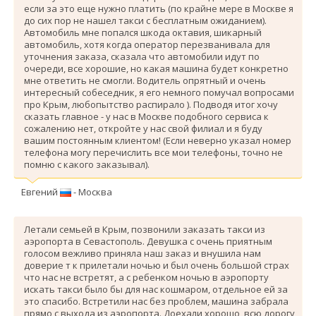
если за это еще нужно платить (по крайне мере в Москве я
до сих пор не нашел такси с бесплатным ожиданием).
Автомобиль мне попался шкода октавия, шикарный
автомобиль, хотя когда оператор перезванивала для
уточнения заказа, сказала что автомобили идут по
очереди, все хорошие, но какая машина будет конкретно
мне ответить не смогли. Водитель опрятный и очень
интересный собеседник, я его немного помучал вопросами
про Крым, любопытство распирало ). Подводя итог хочу
сказать главное - у нас в Москве подобного сервиса к
сожалению нет, откройте у нас свой филиал и я буду
вашим постоянным клиентом! (Если неверно указал номер
телефона могу перечислить все мои телефоны, точно не
помню с какого заказывал).
Евгений
- Москва
Летали семьей в Крым, позвонили заказать такси из
аэропорта в Севастополь. Девушка с очень приятным
голосом вежливо приняла наш заказ и внушила нам
доверие т к прилетали ночью и был очень большой страх
что нас не встретят, а с ребенком ночью в аэропорту
искать такси было бы для нас кошмаром, отдельное ей за
это спасибо. Вcтретили нас без проблем, машина забрала
прямо с выхода из аэропорта. Доехали хорошо, всю дорогу