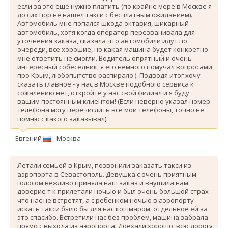
если за это еще нужно платить (по крайне мере в Москве я
до сих пор не нашел такси с бесплатным ожиданием).
Автомобиль мне попался шкода октавия, шикарный
автомобиль, хотя когда оператор перезванивала для
уточнения заказа, сказала что автомобили идут по
очереди, все хорошие, но какая машина будет конкретно
мне ответить не смогли. Водитель опрятный и очень
интересный собеседник, я его немного помучал вопросами
про Крым, любопытство распирало ). Подводя итог хочу
сказать главное - у нас в Москве подобного сервиса к
сожалению нет, откройте у нас свой филиал и я буду
вашим постоянным клиентом! (Если неверно указал номер
телефона могу перечислить все мои телефоны, точно не
помню с какого заказывал).
Евгений
- Москва
Летали семьей в Крым, позвонили заказать такси из
аэропорта в Севастополь. Девушка с очень приятным
голосом вежливо приняла наш заказ и внушила нам
доверие т к прилетали ночью и был очень большой страх
что нас не встретят, а с ребенком ночью в аэропорту
искать такси было бы для нас кошмаром, отдельное ей за
это спасибо. Вcтретили нас без проблем, машина забрала
прямо с выхода из аэропорта. Доехали хорошо, всю дорогу