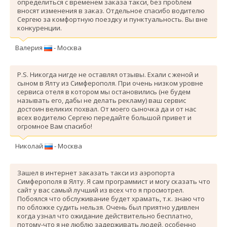
определиться с временем заказа такси, без проблем
вносят изменения в заказ. Отдельное спасибо водителю
Сергею за комфортную поездку и пунктуальность. Вы вне
конкуренции.
Валерия
- Москва
P.S. Никогда нигде не оставлял отзывы. Ехали с женой и
сыном в Ялту из Симферополя. При очень низком уровне
сервиса отеля в котором мы остановились (не будем
называть его, дабы не делать рекламу) ваш сервис
достоин великих похвал. От моего сыночка да и от нас
всех водителю Сергею передайте большой привет и
огромное Вам спасибо!
Николай
- Москва
Зашел в интернет заказать такси из аэропорта
Симферополя в Ялту. Я сам программист и могу сказать что
сайт у вас самый лучший из всех что я просмотрел.
Побоялся что обслуживание будет храмать, т.к. знаю что
по обложке судить нельзя. Очень был приятно удивлен
когда узнал что ожидание действительно бесплатно,
потому-что я не люблю задерживать людей, особенно