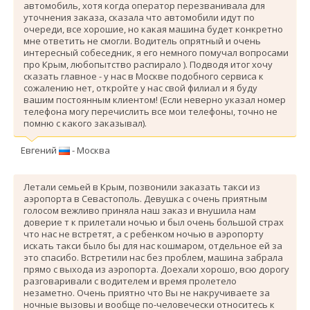
автомобиль, хотя когда оператор перезванивала для
уточнения заказа, сказала что автомобили идут по
очереди, все хорошие, но какая машина будет конкретно
мне ответить не смогли. Водитель опрятный и очень
интересный собеседник, я его немного помучал вопросами
про Крым, любопытство распирало ). Подводя итог хочу
сказать главное - у нас в Москве подобного сервиса к
сожалению нет, откройте у нас свой филиал и я буду
вашим постоянным клиентом! (Если неверно указал номер
телефона могу перечислить все мои телефоны, точно не
помню с какого заказывал).
Евгений
- Москва
Летали семьей в Крым, позвонили заказать такси из
аэропорта в Севастополь. Девушка с очень приятным
голосом вежливо приняла наш заказ и внушила нам
доверие т к прилетали ночью и был очень большой страх
что нас не встретят, а с ребенком ночью в аэропорту
искать такси было бы для нас кошмаром, отдельное ей за
это спасибо. Вcтретили нас без проблем, машина забрала
прямо с выхода из аэропорта. Доехали хорошо, всю дорогу
разговаривали с водителем и время пролетело
незаметно. Очень приятно что Вы не накручиваете за
ночные вызовы и вообще по-человечески относитесь к