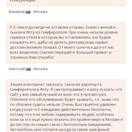
Валерия
- Москва
P.S. Никогда нигде не оставлял отзывы. Ехали с женой и
сыном в Ялту из Симферополя. При очень низком уровне
сервиса отеля в котором мы остановились (не будем
называть его, дабы не делать рекламу) ваш сервис
достоин великих похвал. От моего сыночка да и от нас
всех водителю Сергею передайте большой привет и
огромное Вам спасибо!
Николай
- Москва
Зашел в интернет заказать такси из аэропорта
Симферополя в Ялту. Я сам программист и могу сказать что
сайт у вас самый лучший из всех что я просмотрел.
Побоялся что обслуживание будет храмать, т.к. знаю что
по обложке судить нельзя. Очень был приятно удивлен
когда узнал что ожидание действительно бесплатно,
потому-что я не люблю задерживать людей, особенно
если за это еще нужно платить (по крайне мере в Москве я
до сих пор не нашел такси с бесплатным ожиданием).
Автомобиль мне попался шкода октавия, шикарный