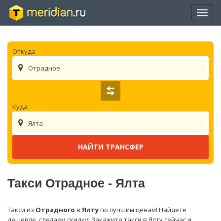
Отры
нави
Откуда
Отрадное
Куда
Ялта
Такси Отрадное - Ялта
Такси из
Отрадного
в
Ялту
по лучшим ценам! Найдете
дешевле, сделаем скидку! Закажите такси в Ялту сейчас и