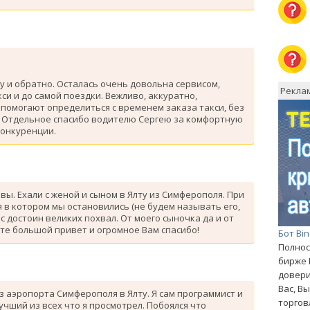
у и обратно. Осталась очень довольна сервисом,
Рекла
си и до самой поездки. Вежливо, аккуратно,
помогают определиться с временем заказа такси, без
. Отдельное спасибо водителю Сергею за комфортную
конкуренции.
ывы. Ехали с женой и сыном в Ялту из Симферополя. При
 в котором мы остановились (не будем называть его,
с достоин великих похвал. От моего сыночка да и от
те большой привет и огромное Вам спасибо!
Бот Bi
Полнос
бирже 
довери
Вас, В
з аэропорта Симферополя в Ялту. Я сам программист и
торгов
лучший из всех что я просмотрел. Побоялся что