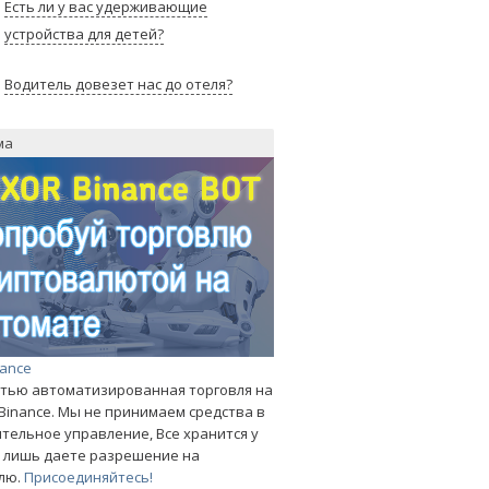
Есть ли у вас удерживающие
устройства для детей?
Водитель довезет нас до отеля?
ма
nance
тью автоматизированная торговля на
Binance. Мы не принимаем средства в
тельное управление, Все хранится у
ы лишь даете разрешение на
лю.
Присоединяйтесь!