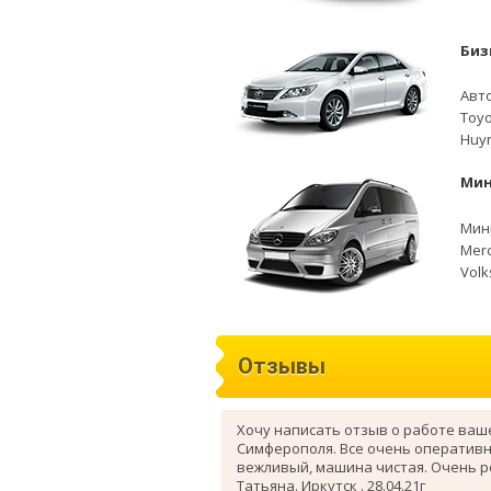
Биз
Авто
Toyo
Huyn
Мин
Мини
Merc
Volk
Отзывы
Хочу написать отзыв о работе ваш
Симферополя. Все очень оперативн
вежливый, машина чистая. Очень 
Татьяна. Иркутск . 28.04.21г