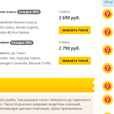
обед!
нес класс
3 840 р.
Скидка
30%
2 690
руб.
мобили бизнес класса.
ta Camry, Skoda Superb,
ЗАКАЗАТЬ ТАКСИ
dai i40, Kia Optima
ивен
3 990 р.
Скидка
30%
2 790
руб.
вены до 7 мест.
edes Vito, Huyndai Starex,
ЗАКАЗАТЬ ТАКСИ
swagen Caravella, Renault Traffic
ей службы. Заказывала такси с Фиолента до аэропорта
о. Такси подъехало вовремя, водитель хороший,
рекомендую данную компанию. Цены приемлимые.