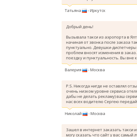
Татьяна
- Иркутск
Добрый день!
Вызывала такси из аэропорта в Ялт
начиная от звонка после заказа так
пунктуально. Девушки-диспетчеры 
проблем вносят изменения в заказ
поездку и пунктуальность. Вы вне 
Валерия
- Москва
P.S. Никогда нигде не оставлял отз
очень низком уровне сервиса отеля
дабы не делать рекламу) ваш серви
нас всех водителю Сергею передай
Николай
- Москва
Зашел в интернет заказать такси и
могу сказать что сайт у вас самый 