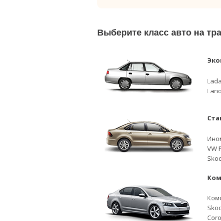
Выберите класс авто на т
Эко
Lada
Lano
Ста
Ино
VW P
Skod
Ком
Ком
Skod
Coro