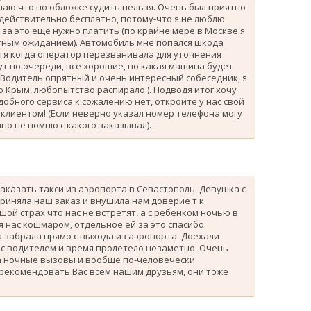
знаю что по обложке судить нельзя. Очень был приятно
 действительно бесплатно, потому-что я не люблю
за это еще нужно платить (по крайне мере в Москве я
атным ожиданием). Автомобиль мне попался шкода
тя когда оператор перезванивала для уточнения
ут по очереди, все хорошие, но какая машина будет
 Водитель опрятный и очень интересный собеседник, я
 Крым, любопытство распирало ). Подводя итог хочу
одобного сервиса к сожалению нет, откройте у нас свой
клиентом! (Если неверно указал номер телефона могу
но не помню с какого заказывал).
аказать такси из аэропорта в Севастополь. Девушка с
риняла наш заказ и внушила нам доверие т к
ой страх что нас не встретят, а с ребенком ночью в
я нас кошмаром, отдельное ей за это спасибо.
 забрала прямо с выхода из аэропорта. Доехали
 с водителем и время пролетело незаметно. Очень
а ночные вызовы и вообще по-человечески
 рекомендовать Вас всем нашим друзьям, они тоже