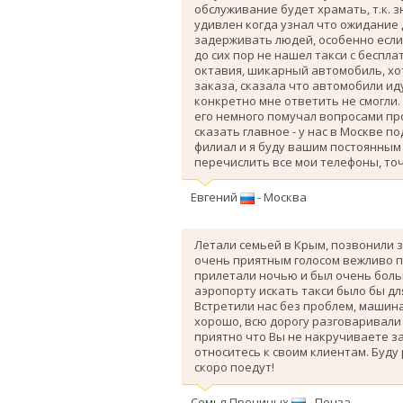
обслуживание будет храмать, т.к. 
удивлен когда узнал что ожидание
задерживать людей, особенно если 
до сих пор не нашел такси с беспл
октавия, шикарный автомобиль, хо
заказа, сказала что автомобили ид
конкретно мне ответить не смогли.
его немного помучал вопросами про
сказать главное - у нас в Москве п
филиал и я буду вашим постоянным 
перечислить все мои телефоны, точ
Евгений
- Москва
Летали семьей в Крым, позвонили з
очень приятным голосом вежливо п
прилетали ночью и был очень больш
аэропорту искать такси было бы дл
Вcтретили нас без проблем, машина
хорошо, всю дорогу разговаривали
приятно что Вы не накручиваете з
относитесь к своим клиентам. Буду
скоро поедут!
Семья Прониных
- Пенза