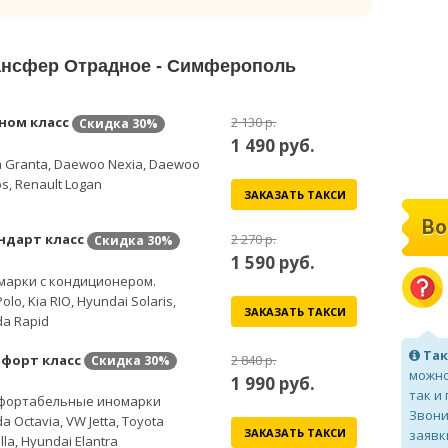
рансфер Отрадное - Симферополь
ном класс
2 130 р.
Скидка
30%
1 490
руб.
 Granta, Daewoo Nexia, Daewoo
s, Renault Logan
ЗАКАЗАТЬ ТАКСИ
Во
ндарт класс
2 270 р.
Скидка
30%
1 590
руб.
марки с кондиционером.
olo, Kia RIO, Hyundai Solaris,
ЗАКАЗАТЬ ТАКСИ
a Rapid
Так
форт класс
2 840 р.
Скидка
30%
можно
1 990
руб.
так и
фортабельные иномарки
Звони
a Octavia, VW Jetta, Toyota
ЗАКАЗАТЬ ТАКСИ
заявк
lla, Hyundai Elantra