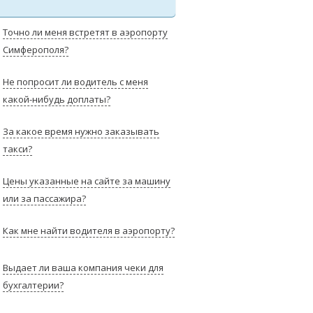
Точно ли меня встретят в аэропорту
Симферополя?
Не попросит ли водитель с меня
какой-нибудь доплаты?
За какое время нужно заказывать
такси?
Цены указанные на сайте за машину
или за пассажира?
Как мне найти водителя в аэропорту?
Выдает ли ваша компания чеки для
бухгалтерии?