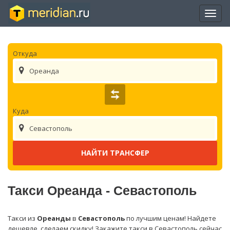
Отры
нави
Откуда
Ореанда
Куда
Севастополь
Такси Ореанда - Севастополь
Такси из
Ореанды
в
Севастополь
по лучшим ценам! Найдете
дешевле, сделаем скидку! Закажите такси в Севастополь сейчас