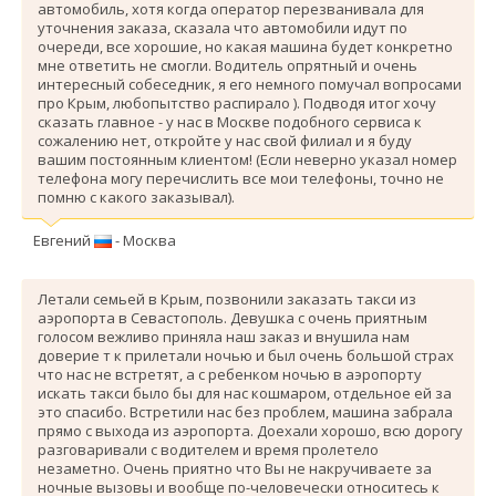
автомобиль, хотя когда оператор перезванивала для
уточнения заказа, сказала что автомобили идут по
очереди, все хорошие, но какая машина будет конкретно
мне ответить не смогли. Водитель опрятный и очень
интересный собеседник, я его немного помучал вопросами
про Крым, любопытство распирало ). Подводя итог хочу
сказать главное - у нас в Москве подобного сервиса к
сожалению нет, откройте у нас свой филиал и я буду
вашим постоянным клиентом! (Если неверно указал номер
телефона могу перечислить все мои телефоны, точно не
помню с какого заказывал).
Евгений
- Москва
Летали семьей в Крым, позвонили заказать такси из
аэропорта в Севастополь. Девушка с очень приятным
голосом вежливо приняла наш заказ и внушила нам
доверие т к прилетали ночью и был очень большой страх
что нас не встретят, а с ребенком ночью в аэропорту
искать такси было бы для нас кошмаром, отдельное ей за
это спасибо. Вcтретили нас без проблем, машина забрала
прямо с выхода из аэропорта. Доехали хорошо, всю дорогу
разговаривали с водителем и время пролетело
незаметно. Очень приятно что Вы не накручиваете за
ночные вызовы и вообще по-человечески относитесь к