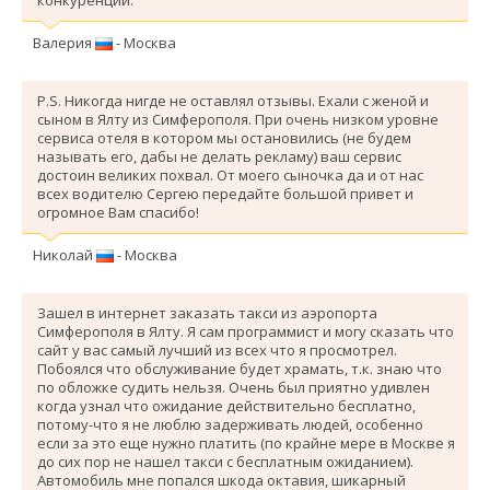
Валерия
- Москва
P.S. Никогда нигде не оставлял отзывы. Ехали с женой и
сыном в Ялту из Симферополя. При очень низком уровне
сервиса отеля в котором мы остановились (не будем
называть его, дабы не делать рекламу) ваш сервис
достоин великих похвал. От моего сыночка да и от нас
всех водителю Сергею передайте большой привет и
огромное Вам спасибо!
Николай
- Москва
Зашел в интернет заказать такси из аэропорта
Симферополя в Ялту. Я сам программист и могу сказать что
сайт у вас самый лучший из всех что я просмотрел.
Побоялся что обслуживание будет храмать, т.к. знаю что
по обложке судить нельзя. Очень был приятно удивлен
когда узнал что ожидание действительно бесплатно,
потому-что я не люблю задерживать людей, особенно
если за это еще нужно платить (по крайне мере в Москве я
до сих пор не нашел такси с бесплатным ожиданием).
Автомобиль мне попался шкода октавия, шикарный