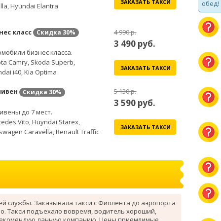
ЗАКАЗАТЬ ТАКСИ
обед!
lla, Hyundai Elantra
нес класс
4 990 р.
Скидка
30%
3 490
руб.
мобили бизнес класса.
ta Camry, Skoda Superb,
ЗАКАЗАТЬ ТАКСИ
dai i40, Kia Optima
ивен
5 130 р.
Скидка
30%
3 590
руб.
вены до 7 мест.
edes Vito, Huyndai Starex,
ЗАКАЗАТЬ ТАКСИ
swagen Caravella, Renault Traffic
ей службы. Заказывала такси с Фиолента до аэропорта
о. Такси подъехало вовремя, водитель хороший,
рекомендую данную компанию. Цены приемлимые.