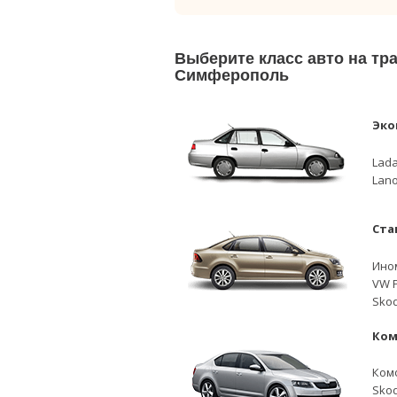
Выберите класс авто на тр
Симферополь
Эко
Lada
Lano
Ста
Ино
VW P
Skod
Ком
Ком
Skod