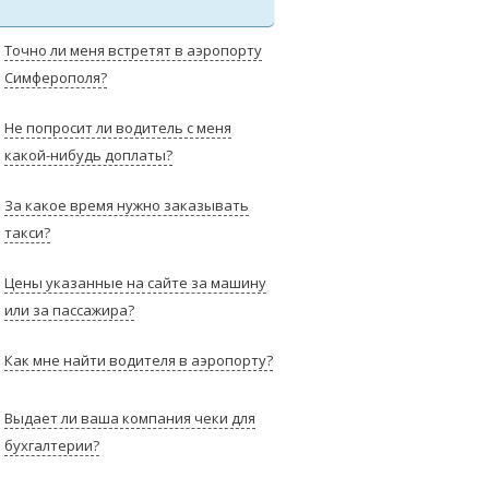
Точно ли меня встретят в аэропорту
Симферополя?
Не попросит ли водитель с меня
какой-нибудь доплаты?
За какое время нужно заказывать
такси?
Цены указанные на сайте за машину
или за пассажира?
Как мне найти водителя в аэропорту?
Выдает ли ваша компания чеки для
бухгалтерии?