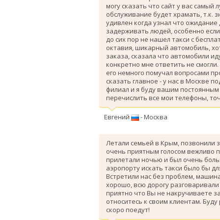
могу сказать что сайт у вас самый 
обслуживание будет храмать, т.к. 
удивлен когда узнал что ожидание
задерживать людей, особенно если 
до сих пор не нашел такси с беспл
октавия, шикарный автомобиль, хо
заказа, сказала что автомобили ид
конкретно мне ответить не смогли.
его немного помучал вопросами про
сказать главное - у нас в Москве п
филиал и я буду вашим постоянным 
перечислить все мои телефоны, точ
Евгений
- Москва
Летали семьей в Крым, позвонили з
очень приятным голосом вежливо п
прилетали ночью и был очень больш
аэропорту искать такси было бы дл
Вcтретили нас без проблем, машина
хорошо, всю дорогу разговаривали
приятно что Вы не накручиваете з
относитесь к своим клиентам. Буду
скоро поедут!