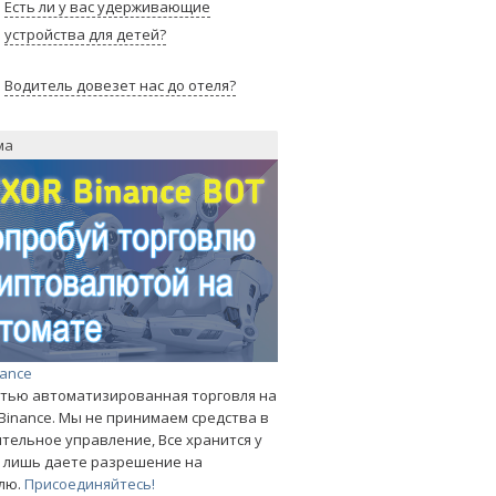
Есть ли у вас удерживающие
устройства для детей?
Водитель довезет нас до отеля?
ма
nance
тью автоматизированная торговля на
Binance. Мы не принимаем средства в
тельное управление, Все хранится у
ы лишь даете разрешение на
лю.
Присоединяйтесь!