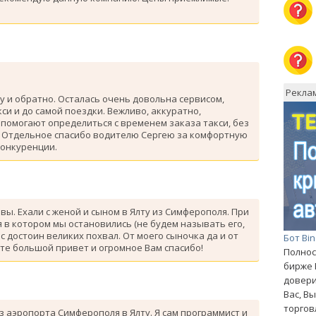
Рекла
у и обратно. Осталась очень довольна сервисом,
си и до самой поездки. Вежливо, аккуратно,
помогают определиться с временем заказа такси, без
. Отдельное спасибо водителю Сергею за комфортную
конкуренции.
ывы. Ехали с женой и сыном в Ялту из Симферополя. При
 в котором мы остановились (не будем называть его,
с достоин великих похвал. От моего сыночка да и от
Бот Bi
те большой привет и огромное Вам спасибо!
Полнос
бирже 
довери
Вас, В
торгов
з аэропорта Симферополя в Ялту. Я сам программист и