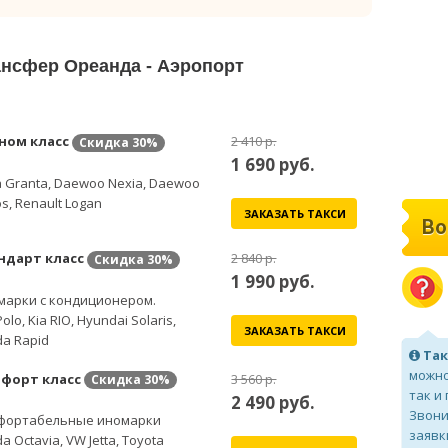
ансфер Ореанда - Аэропорт
ном класс
2 410 р.
Скидка
30%
1 690
руб.
 Granta, Daewoo Nexia, Daewoo
s, Renault Logan
ЗАКАЗАТЬ ТАКСИ
Во
ндарт класс
2 840 р.
Скидка
30%
1 990
руб.
марки с кондиционером.
olo, Kia RIO, Hyundai Solaris,
ЗАКАЗАТЬ ТАКСИ
a Rapid
Так
можно
форт класс
3 560 р.
Скидка
30%
так и
2 490
руб.
Звони
фортабельные иномарки
заявк
a Octavia, VW Jetta, Toyota