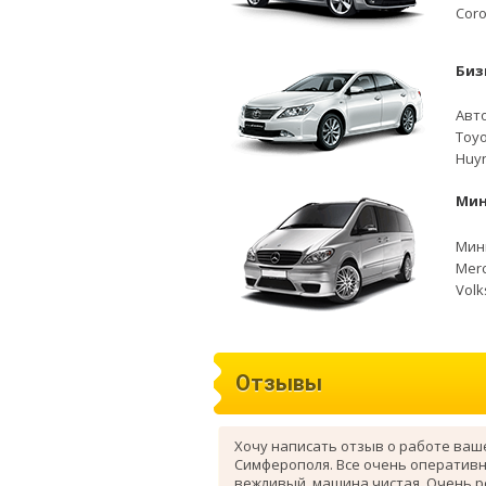
Coro
Биз
Авто
Toyo
Huyn
Мин
Мини
Merc
Volk
Отзывы
Хочу написать отзыв о работе ваш
Симферополя. Все очень оперативн
вежливый, машина чистая. Очень 