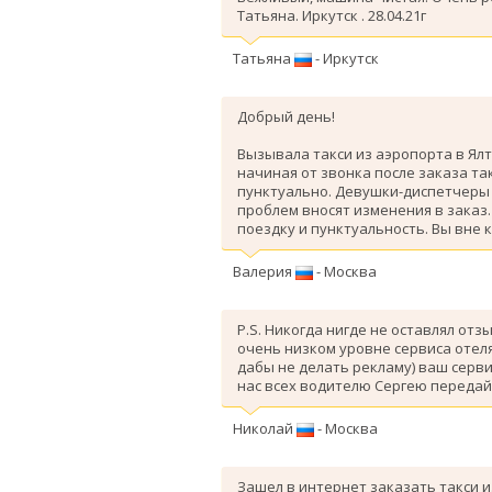
Татьяна. Иркутск . 28.04.21г
Татьяна
- Иркутск
Добрый день!
Вызывала такси из аэропорта в Ялт
начиная от звонка после заказа так
пунктуально. Девушки-диспетчеры 
проблем вносят изменения в заказ
поездку и пунктуальность. Вы вне 
Валерия
- Москва
P.S. Никогда нигде не оставлял отз
очень низком уровне сервиса отеля
дабы не делать рекламу) ваш серви
нас всех водителю Сергею передай
Николай
- Москва
Зашел в интернет заказать такси и