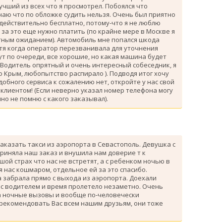
лучший из всех что я просмотрел. Побоялся что
знаю что по обложке судить нельзя. Очень был приятно
 действительно бесплатно, потому-что я не люблю
за это еще нужно платить (по крайне мере в Москве я
атным ожиданием). Автомобиль мне попался шкода
тя когда оператор перезванивала для уточнения
ут по очереди, все хорошие, но какая машина будет
 Водитель опрятный и очень интересный собеседник, я
 Крым, любопытство распирало ). Подводя итог хочу
одобного сервиса к сожалению нет, откройте у нас свой
клиентом! (Если неверно указал номер телефона могу
но не помню с какого заказывал).
аказать такси из аэропорта в Севастополь. Девушка с
риняла наш заказ и внушила нам доверие т к
ой страх что нас не встретят, а с ребенком ночью в
я нас кошмаром, отдельное ей за это спасибо.
 забрала прямо с выхода из аэропорта. Доехали
 с водителем и время пролетело незаметно. Очень
а ночные вызовы и вообще по-человечески
 рекомендовать Вас всем нашим друзьям, они тоже