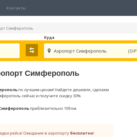
Контакты
орт Симферополь
Куда
Аэропорт Симферополь
(SIP
эропорт Симферополь
ерополь
по лучшим ценам! Найдете дешевле, сделаем
мферополь сейчас и получите скидку 30%
 Симферополь
приблизительно 109 км.
адки рейса! Ожидание в аэропорту
бесплатно
!