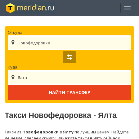
Отры
нави
Откуда
Новофедоровка
Куда
Ялта
Такси Новофедоровка - Ялта
Такси из
Новофедоровки
в
Ялту
по лучшим ценам! Найдете
дешевле, сделаем скидку! Закажите такси в Ялту сейчас и