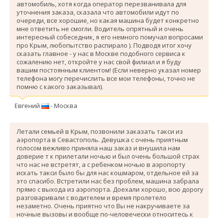
автомобиль, хотя когда оператор перезванивала для
уточнения заказа, сказала что автомобили идут по
очереди, все хорошие, но какая машина будет конкретно
мне ответить не смогли. Водитель опрятный и очень
интересный собеседник, я его немного помучал вопросами
про Крым, любопытство распирало ). Подводя итог хочу
сказать главное - у нас в Москве подобного сервиса к
сожалению нет, откройте у нас свой филиал и я буду
вашим постоянным клиентом! (Если неверно указал номер
телефона могу перечислить все мои телефоны, точно не
помню с какого заказывал).
Евгений
- Москва
Летали семьей в Крым, позвонили заказать такси из
аэропорта в Севастополь. Девушка с очень приятным
голосом вежливо приняла наш заказ и внушила нам
доверие т к прилетали ночью и был очень большой страх
что нас не встретят, а с ребенком ночью в аэропорту
искать такси было бы для нас кошмаром, отдельное ей за
это спасибо. Вcтретили нас без проблем, машина забрала
прямо с выхода из аэропорта. Доехали хорошо, всю дорогу
разговаривали с водителем и время пролетело
незаметно. Очень приятно что Вы не накручиваете за
ночные вызовы и вообще по-человечески относитесь к