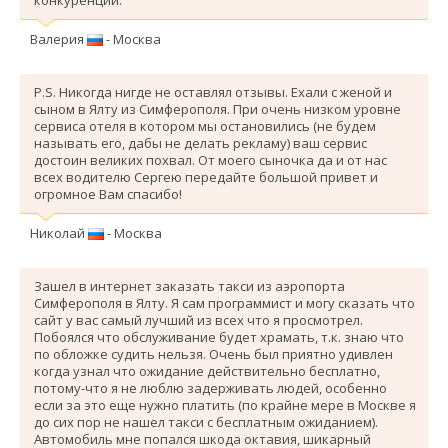
Валерия
- Москва
P.S. Никогда нигде не оставлял отзывы. Ехали с женой и
сыном в Ялту из Симферополя. При очень низком уровне
сервиса отеля в котором мы остановились (не будем
называть его, дабы не делать рекламу) ваш сервис
достоин великих похвал. От моего сыночка да и от нас
всех водителю Сергею передайте большой привет и
огромное Вам спасибо!
Николай
- Москва
Зашел в интернет заказать такси из аэропорта
Симферополя в Ялту. Я сам программист и могу сказать что
сайт у вас самый лучший из всех что я просмотрел.
Побоялся что обслуживание будет храмать, т.к. знаю что
по обложке судить нельзя. Очень был приятно удивлен
когда узнал что ожидание действительно бесплатно,
потому-что я не люблю задерживать людей, особенно
если за это еще нужно платить (по крайне мере в Москве я
до сих пор не нашел такси с бесплатным ожиданием).
Автомобиль мне попался шкода октавия, шикарный