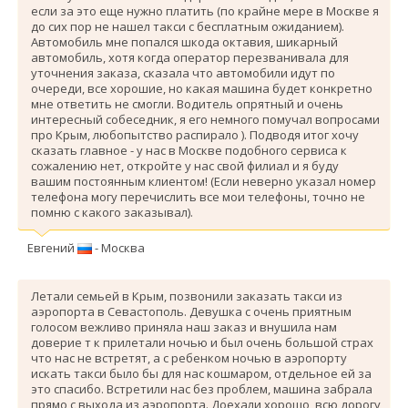
если за это еще нужно платить (по крайне мере в Москве я
до сих пор не нашел такси с бесплатным ожиданием).
Автомобиль мне попался шкода октавия, шикарный
автомобиль, хотя когда оператор перезванивала для
уточнения заказа, сказала что автомобили идут по
очереди, все хорошие, но какая машина будет конкретно
мне ответить не смогли. Водитель опрятный и очень
интересный собеседник, я его немного помучал вопросами
про Крым, любопытство распирало ). Подводя итог хочу
сказать главное - у нас в Москве подобного сервиса к
сожалению нет, откройте у нас свой филиал и я буду
вашим постоянным клиентом! (Если неверно указал номер
телефона могу перечислить все мои телефоны, точно не
помню с какого заказывал).
Евгений
- Москва
Летали семьей в Крым, позвонили заказать такси из
аэропорта в Севастополь. Девушка с очень приятным
голосом вежливо приняла наш заказ и внушила нам
доверие т к прилетали ночью и был очень большой страх
что нас не встретят, а с ребенком ночью в аэропорту
искать такси было бы для нас кошмаром, отдельное ей за
это спасибо. Вcтретили нас без проблем, машина забрала
прямо с выхода из аэропорта. Доехали хорошо, всю дорогу