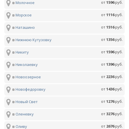
от
1596
руб.
в
Молочное
от
1116
руб.
в
Морское
от
1516
руб.
в
Наташино
от
1356
руб.
в
Нижнюю Кутузовку
от
1596
руб.
в
Никиту
от
1396
руб.
в
Николаевку
от
2236
руб.
в
Новоозерное
от
1436
руб.
в
Новофедоровку
от
1276
руб.
в
Новый Свет
от
3276
руб.
в
Оленевку
от
2676
руб.
в
Оливу