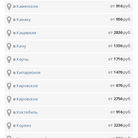
от
916
руб.
в
Каменское
от
956
руб.
в
Канаку
от
2836
руб.
в
Кацивели
от
1356
руб.
в
Качу
от
1716
руб.
в
Керчь
от
1476
руб.
в
Кипарисное
от
676
руб.
в
Кировское
от
2756
руб.
в
Кировское
от
916
руб.
в
Коктебель
от
2236
руб.
в
Кореиз