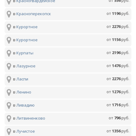
от
556
руб.
в
Красногвардейское
от
1196
руб.
в
Красноперекопск
от
2276
руб.
в
Курортное
от
1156
руб.
в
Курортное
от
2196
руб.
в
Курпаты
от
1476
руб.
в
Лазурное
от
2276
руб.
в
Ласпи
от
1276
руб.
в
Ленино
от
1716
руб.
в
Ливадию
от
796
руб.
в
Литвиненково
от
1356
руб.
в
Лучистое