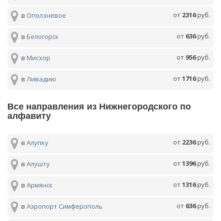
от
2316
руб.
в
Оползневое
от
636
руб.
в
Белогорск
от
956
руб.
в
Мисхор
от
1716
руб.
в
Ливадию
Все направления из Нижнегородского по
алфавиту
от
2236
руб.
в
Алупку
от
1396
руб.
в
Алушту
от
1316
руб.
в
Армянск
от
636
руб.
в
Аэропорт Симферополь