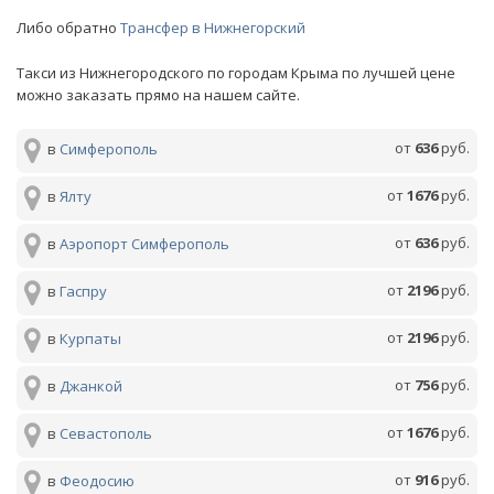
Либо обратно
Трансфер в Нижнегорский
Такси из Нижнегородского по городам Крыма по лучшей цене
можно заказать прямо на нашем сайте.
от
636
руб.
в
Симферополь
от
1676
руб.
в
Ялту
от
636
руб.
в
Аэропорт Симферополь
от
2196
руб.
в
Гаспру
от
2196
руб.
в
Курпаты
от
756
руб.
в
Джанкой
от
1676
руб.
в
Севастополь
от
916
руб.
в
Феодосию