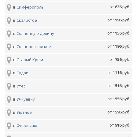
от
636
руб.
в
Симферополь
от
1196
руб.
в
Скалистое
от
1156
руб.
в
Солнечную Долину
от
1196
руб.
в
Солнечногорское
от
756
руб.
в
Старый Крым
от
1116
руб.
в
Судак
от
1516
руб.
в
Утес
от
1556
руб.
в
Учкуевку
от
1596
руб.
в
Уютное
от
916
руб.
в
Феодосию