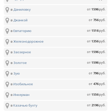
от
1596
руб.
в
Даниловку
от
756
руб.
в
Джанкой
от
1516
руб.
в
Евпаторию
от
1356
руб.
в
Железнодорожное
от
1596
руб.
в
Заозерное
от
1596
руб.
в
Золотое
от
796
руб.
в
Зую
от
476
руб.
в
Изобильное
от
1556
руб.
в
Инкерман
от
2196
руб.
в
Казачью бухту