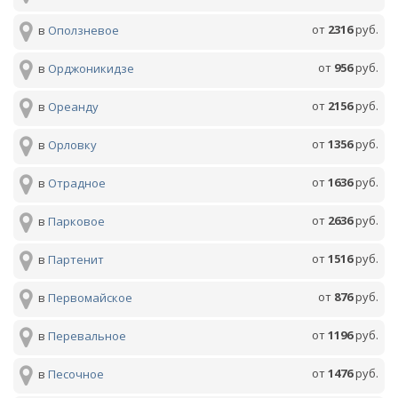
от
2316
руб.
в
Оползневое
от
956
руб.
в
Орджоникидзе
от
2156
руб.
в
Ореанду
от
1356
руб.
в
Орловку
от
1636
руб.
в
Отрадное
от
2636
руб.
в
Парковое
от
1516
руб.
в
Партенит
от
876
руб.
в
Первомайское
от
1196
руб.
в
Перевальное
от
1476
руб.
в
Песочное