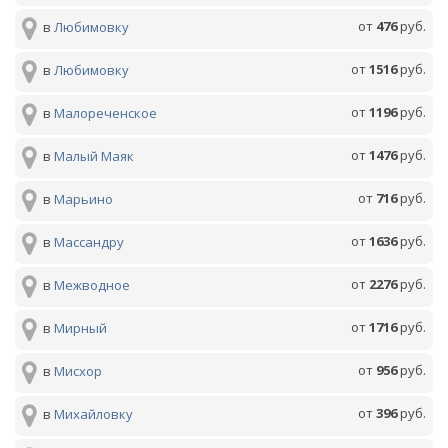
от
476
руб.
в
Любимовку
от
1516
руб.
в
Любимовку
от
1196
руб.
в
Малореченское
от
1476
руб.
в
Малый Маяк
от
716
руб.
в
Марьино
от
1636
руб.
в
Массандру
от
2276
руб.
в
Межводное
от
1716
руб.
в
Мирный
от
956
руб.
в
Мисхор
от
396
руб.
в
Михайловку