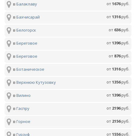
от
1676
руб.
в
Балаклаву
от
1316
руб.
в
Бахчисарай
от
636
руб.
в
Белогорск
от
1396
руб.
в
Береговое
от
876
руб.
в
Береговое
от
1316
руб.
в
Ботаническое
от
1356
руб.
в
Верхнюю Кутузовку
от
1396
руб.
в
Вилино
от
2196
руб.
в
Гаспру
от
2156
руб.
в
Горное
от
1556
руб.
в
Гурзуф