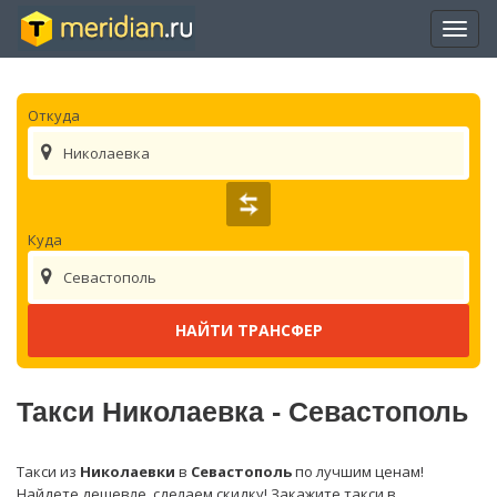
Отры
нави
Откуда
Николаевка
Куда
Севастополь
Такси Николаевка - Севастополь
Такси из
Николаевки
в
Севастополь
по лучшим ценам!
Найдете дешевле, сделаем скидку! Закажите такси в