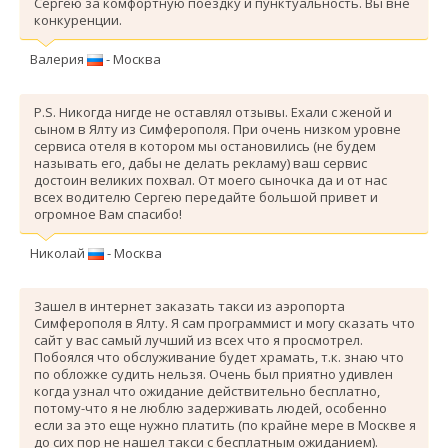
Сергею за комфортную поездку и пунктуальность. Вы вне
конкуренции.
Валерия
- Москва
P.S. Никогда нигде не оставлял отзывы. Ехали с женой и
сыном в Ялту из Симферополя. При очень низком уровне
сервиса отеля в котором мы остановились (не будем
называть его, дабы не делать рекламу) ваш сервис
достоин великих похвал. От моего сыночка да и от нас
всех водителю Сергею передайте большой привет и
огромное Вам спасибо!
Николай
- Москва
Зашел в интернет заказать такси из аэропорта
Симферополя в Ялту. Я сам программист и могу сказать что
сайт у вас самый лучший из всех что я просмотрел.
Побоялся что обслуживание будет храмать, т.к. знаю что
по обложке судить нельзя. Очень был приятно удивлен
когда узнал что ожидание действительно бесплатно,
потому-что я не люблю задерживать людей, особенно
если за это еще нужно платить (по крайне мере в Москве я
до сих пор не нашел такси с бесплатным ожиданием).