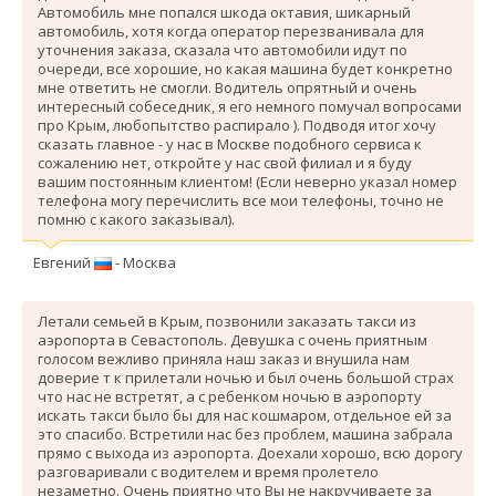
Автомобиль мне попался шкода октавия, шикарный
автомобиль, хотя когда оператор перезванивала для
уточнения заказа, сказала что автомобили идут по
очереди, все хорошие, но какая машина будет конкретно
мне ответить не смогли. Водитель опрятный и очень
интересный собеседник, я его немного помучал вопросами
про Крым, любопытство распирало ). Подводя итог хочу
сказать главное - у нас в Москве подобного сервиса к
сожалению нет, откройте у нас свой филиал и я буду
вашим постоянным клиентом! (Если неверно указал номер
телефона могу перечислить все мои телефоны, точно не
помню с какого заказывал).
Евгений
- Москва
Летали семьей в Крым, позвонили заказать такси из
аэропорта в Севастополь. Девушка с очень приятным
голосом вежливо приняла наш заказ и внушила нам
доверие т к прилетали ночью и был очень большой страх
что нас не встретят, а с ребенком ночью в аэропорту
искать такси было бы для нас кошмаром, отдельное ей за
это спасибо. Вcтретили нас без проблем, машина забрала
прямо с выхода из аэропорта. Доехали хорошо, всю дорогу
разговаривали с водителем и время пролетело
незаметно. Очень приятно что Вы не накручиваете за